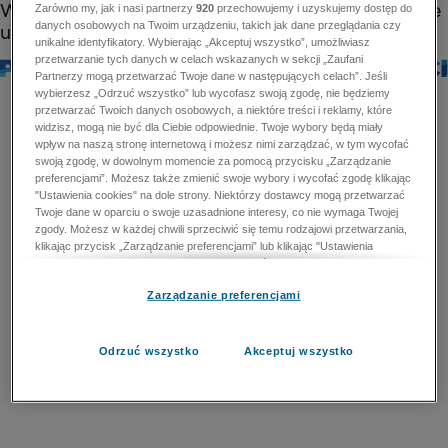
Zarówno my, jak i nasi partnerzy
920
przechowujemy i uzyskujemy dostęp do
danych osobowych na Twoim urządzeniu, takich jak dane przeglądania czy
unikalne identyfikatory. Wybierając „Akceptuj wszystko”, umożliwiasz
przetwarzanie tych danych w celach wskazanych w sekcji „Zaufani
Partnerzy mogą przetwarzać Twoje dane w następujących celach”. Jeśli
wybierzesz „Odrzuć wszystko” lub wycofasz swoją zgodę, nie będziemy
przetwarzać Twoich danych osobowych, a niektóre treści i reklamy, które
widzisz, mogą nie być dla Ciebie odpowiednie. Twoje wybory będą miały
wpływ na naszą stronę internetową i możesz nimi zarządzać, w tym wycofać
swoją zgodę, w dowolnym momencie za pomocą przycisku „Zarządzanie
preferencjami”. Możesz także zmienić swoje wybory i wycofać zgodę klikając
"Ustawienia cookies" na dole strony. Niektórzy dostawcy mogą przetwarzać
Twoje dane w oparciu o swoje uzasadnione interesy, co nie wymaga Twojej
zgody. Możesz w każdej chwili sprzeciwić się temu rodzajowi przetwarzania,
klikając przycisk „Zarządzanie preferencjami” lub klikając "Ustawienia
cookies" na dole strony. Nie możesz sprzeciwić się przetwarzaniu przez
dostawców danych osobowych w celu zapewnienia bezpieczeństwa,
Zarządzanie preferencjami
zapobiegania oszustwom i naprawiania błędów, a w tym celu mogą zostać
wykorzystane pewne dokładne dane geolokalizacyjne i aktywne skanowanie
cech urządzenia w celu identyfikacji. Nie możesz również sprzeciwić się
przetwarzaniu danych osobowych w celu dostarczania i prezentacji reklam i
Odrzuć wszystko
Akceptuj wszystko
treści. Wyjątek ten nie dotyczy reklam ukierunkowanych. Więcej szczegółów
znajdziesz w naszej Polityce Prywatności.
Polityka prywatności
Zaufani Partnerzy mogą przetwarzać Twoje dane w
następujących celach: