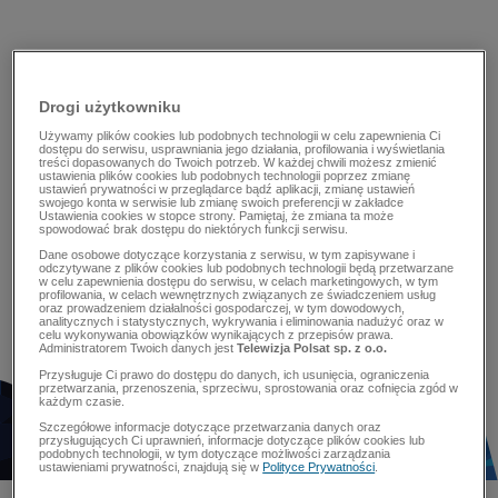
Drogi użytkowniku
Używamy plików cookies lub podobnych technologii w celu zapewnienia Ci
dostępu do serwisu, usprawniania jego działania, profilowania i wyświetlania
treści dopasowanych do Twoich potrzeb. W każdej chwili możesz zmienić
ustawienia plików cookies lub podobnych technologii poprzez zmianę
ustawień prywatności w przeglądarce bądź aplikacji, zmianę ustawień
swojego konta w serwisie lub zmianę swoich preferencji w zakładce
Ustawienia cookies w stopce strony. Pamiętaj, że zmiana ta może
spowodować brak dostępu do niektórych funkcji serwisu.
Dane osobowe dotyczące korzystania z serwisu, w tym zapisywane i
odczytywane z plików cookies lub podobnych technologii będą przetwarzane
w celu zapewnienia dostępu do serwisu, w celach marketingowych, w tym
profilowania, w celach wewnętrznych związanych ze świadczeniem usług
oraz prowadzeniem działalności gospodarczej, w tym dowodowych,
analitycznych i statystycznych, wykrywania i eliminowania nadużyć oraz w
celu wykonywania obowiązków wynikających z przepisów prawa.
Administratorem Twoich danych jest
Telewizja Polsat sp. z o.o.
Przysługuje Ci prawo do dostępu do danych, ich usunięcia, ograniczenia
przetwarzania, przenoszenia, sprzeciwu, sprostowania oraz cofnięcia zgód w
każdym czasie.
Szczegółowe informacje dotyczące przetwarzania danych oraz
przysługujących Ci uprawnień, informacje dotyczące plików cookies lub
podobnych technologii, w tym dotyczące możliwości zarządzania
ustawieniami prywatności, znajdują się w
Polityce Prywatności
.