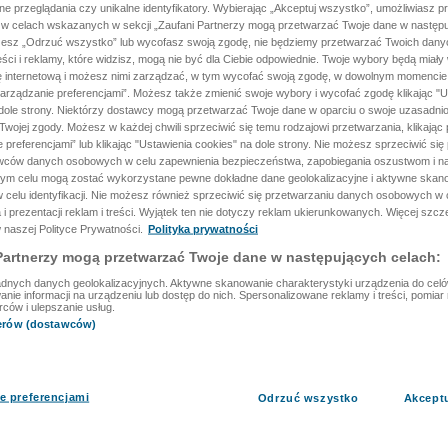
ane przeglądania czy unikalne identyfikatory. Wybierając „Akceptuj wszystko”, umożliwiasz p
 w celach wskazanych w sekcji „Zaufani Partnerzy mogą przetwarzać Twoje dane w następu
rzesz „Odrzuć wszystko” lub wycofasz swoją zgodę, nie będziemy przetwarzać Twoich dan
reści i reklamy, które widzisz, mogą nie być dla Ciebie odpowiednie. Twoje wybory będą miały
ę internetową i możesz nimi zarządzać, w tym wycofać swoją zgodę, w dowolnym momenci
arządzanie preferencjami”. Możesz także zmienić swoje wybory i wycofać zgodę klikając "U
dole strony. Niektórzy dostawcy mogą przetwarzać Twoje dane w oparciu o swoje uzasadnio
wojej zgody. Możesz w każdej chwili sprzeciwić się temu rodzajowi przetwarzania, klikając 
 preferencjami” lub klikając "Ustawienia cookies" na dole strony. Nie możesz sprzeciwić się
wców danych osobowych w celu zapewnienia bezpieczeństwa, zapobiegania oszustwom i na
 tym celu mogą zostać wykorzystane pewne dokładne dane geolokalizacyjne i aktywne skan
 celu identyfikacji. Nie możesz również sprzeciwić się przetwarzaniu danych osobowych w 
 i prezentacji reklam i treści. Wyjątek ten nie dotyczy reklam ukierunkowanych. Więcej szc
 naszej Polityce Prywatności.
Polityka prywatności
Partnerzy mogą przetwarzać Twoje dane w następujących celach:
dnych danych geolokalizacyjnych. Aktywne skanowanie charakterystyki urządzenia do celów 
ie informacji na urządzeniu lub dostęp do nich. Spersonalizowane reklamy i treści, pomiar r
rców i ulepszanie usług.
nerów (dostawców)
e preferencjami
Odrzuć wszystko
Akcept