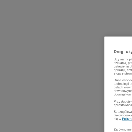
Drogi uż
Używamy plik
działania, p
ustawienia p
aplikacji, z
stopce stron
Dane osobow
technologii 
celach wewn
dowodowych,
obowiązków 
Przysługuje 
sprostowani
Szczegółowe
plików cooki
się w
Polity
Zarówno my, 