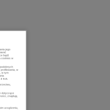
ania jego
mienić
rce bądź
a cookies w
b podobnych
profilowania, w
, w tym
ania
 z o.o.
przeciwu,
e dotyczące
ości, znajdują
im urządzeniu,