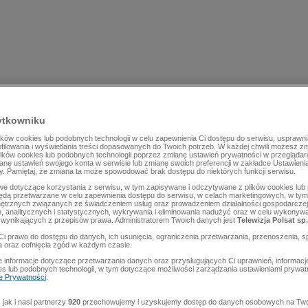
ytkowniku
ów cookies lub podobnych technologii w celu zapewnienia Ci dostępu do serwisu, usprawni
rofilowania i wyświetlania treści dopasowanych do Twoich potrzeb. W każdej chwili możesz z
lików cookies lub podobnych technologii poprzez zmianę ustawień prywatności w przegląda
mianę ustawień swojego konta w serwisie lub zmianę swoich preferencji w zakładce Ustawieni
y. Pamiętaj, że zmiana ta może spowodować brak dostępu do niektórych funkcji serwisu.
e dotyczące korzystania z serwisu, w tym zapisywane i odczytywane z plików cookies lu
będą przetwarzane w celu zapewnienia dostępu do serwisu, w celach marketingowych, w tym 
ętrznych związanych ze świadczeniem usług oraz prowadzeniem działalności gospodarczej
 analitycznych i statystycznych, wykrywania i eliminowania nadużyć oraz w celu wykonyw
wynikających z przepisów prawa. Administratorem Twoich danych jest
Telewizja Polsat sp.
Ci prawo do dostępu do danych, ich usunięcia, ograniczenia przetwarzania, przenoszenia, s
a oraz cofnięcia zgód w każdym czasie.
 informacje dotyczące przetwarzania danych oraz przysługujących Ci uprawnień, informacj
es lub podobnych technologii, w tym dotyczące możliwości zarządzania ustawieniami prywatn
ce Prywatności
.
jak i nasi partnerzy
920
przechowujemy i uzyskujemy dostęp do danych osobowych na Two