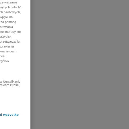
rzetwarzanie
jących celach”.
ych osobowych,
 wpływ na
e za pomocą
stawienia
ne interesy, co
przycisk
 przetwarzaniu
prawiania
owanie cech
celu
zegółów
identyfikacji.
eklam i treści,
uj wszystko