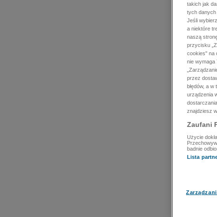
takich jak d
tych danych
Jeśli wybie
a niektóre t
naszą stron
przycisku „Z
cookies" na 
nie wymaga T
„Zarządzanie
przez dosta
błędów, a w
urządzenia w
dostarczania
znajdziesz w
Zaufani 
Użycie dokła
Przechowywan
badnie odbio
Lista part
Zarządzani