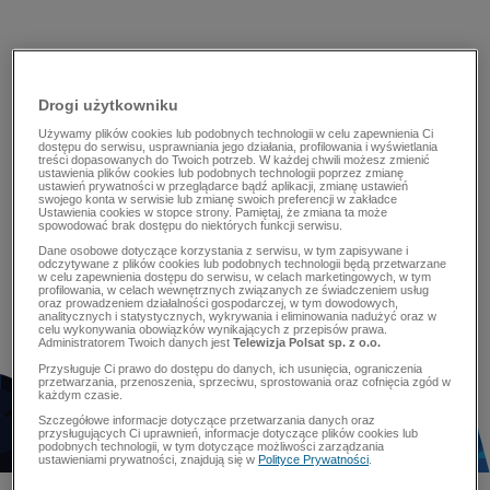
Drogi użytkowniku
Używamy plików cookies lub podobnych technologii w celu zapewnienia Ci
dostępu do serwisu, usprawniania jego działania, profilowania i wyświetlania
treści dopasowanych do Twoich potrzeb. W każdej chwili możesz zmienić
ustawienia plików cookies lub podobnych technologii poprzez zmianę
ustawień prywatności w przeglądarce bądź aplikacji, zmianę ustawień
swojego konta w serwisie lub zmianę swoich preferencji w zakładce
Ustawienia cookies w stopce strony. Pamiętaj, że zmiana ta może
spowodować brak dostępu do niektórych funkcji serwisu.
Dane osobowe dotyczące korzystania z serwisu, w tym zapisywane i
odczytywane z plików cookies lub podobnych technologii będą przetwarzane
w celu zapewnienia dostępu do serwisu, w celach marketingowych, w tym
profilowania, w celach wewnętrznych związanych ze świadczeniem usług
oraz prowadzeniem działalności gospodarczej, w tym dowodowych,
analitycznych i statystycznych, wykrywania i eliminowania nadużyć oraz w
celu wykonywania obowiązków wynikających z przepisów prawa.
Administratorem Twoich danych jest
Telewizja Polsat sp. z o.o.
Przysługuje Ci prawo do dostępu do danych, ich usunięcia, ograniczenia
przetwarzania, przenoszenia, sprzeciwu, sprostowania oraz cofnięcia zgód w
każdym czasie.
Szczegółowe informacje dotyczące przetwarzania danych oraz
przysługujących Ci uprawnień, informacje dotyczące plików cookies lub
podobnych technologii, w tym dotyczące możliwości zarządzania
ustawieniami prywatności, znajdują się w
Polityce Prywatności
.