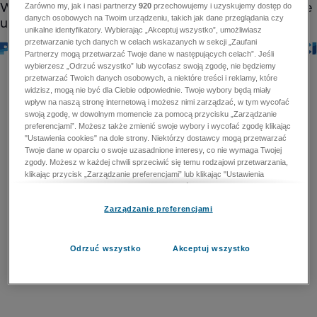
Zarówno my, jak i nasi partnerzy
920
przechowujemy i uzyskujemy dostęp do
danych osobowych na Twoim urządzeniu, takich jak dane przeglądania czy
unikalne identyfikatory. Wybierając „Akceptuj wszystko”, umożliwiasz
przetwarzanie tych danych w celach wskazanych w sekcji „Zaufani
Partnerzy mogą przetwarzać Twoje dane w następujących celach”. Jeśli
wybierzesz „Odrzuć wszystko” lub wycofasz swoją zgodę, nie będziemy
przetwarzać Twoich danych osobowych, a niektóre treści i reklamy, które
widzisz, mogą nie być dla Ciebie odpowiednie. Twoje wybory będą miały
wpływ na naszą stronę internetową i możesz nimi zarządzać, w tym wycofać
swoją zgodę, w dowolnym momencie za pomocą przycisku „Zarządzanie
preferencjami”. Możesz także zmienić swoje wybory i wycofać zgodę klikając
"Ustawienia cookies" na dole strony. Niektórzy dostawcy mogą przetwarzać
Twoje dane w oparciu o swoje uzasadnione interesy, co nie wymaga Twojej
zgody. Możesz w każdej chwili sprzeciwić się temu rodzajowi przetwarzania,
klikając przycisk „Zarządzanie preferencjami” lub klikając "Ustawienia
cookies" na dole strony. Nie możesz sprzeciwić się przetwarzaniu przez
dostawców danych osobowych w celu zapewnienia bezpieczeństwa,
Zarządzanie preferencjami
zapobiegania oszustwom i naprawiania błędów, a w tym celu mogą zostać
wykorzystane pewne dokładne dane geolokalizacyjne i aktywne skanowanie
cech urządzenia w celu identyfikacji. Nie możesz również sprzeciwić się
przetwarzaniu danych osobowych w celu dostarczania i prezentacji reklam i
Odrzuć wszystko
Akceptuj wszystko
treści. Wyjątek ten nie dotyczy reklam ukierunkowanych. Więcej szczegółów
znajdziesz w naszej Polityce Prywatności.
Polityka prywatności
Zaufani Partnerzy mogą przetwarzać Twoje dane w
następujących celach: