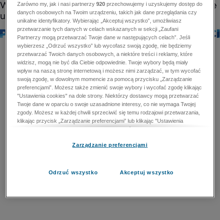
Zarówno my, jak i nasi partnerzy
920
przechowujemy i uzyskujemy dostęp do
danych osobowych na Twoim urządzeniu, takich jak dane przeglądania czy
unikalne identyfikatory. Wybierając „Akceptuj wszystko”, umożliwiasz
przetwarzanie tych danych w celach wskazanych w sekcji „Zaufani
Partnerzy mogą przetwarzać Twoje dane w następujących celach”. Jeśli
wybierzesz „Odrzuć wszystko” lub wycofasz swoją zgodę, nie będziemy
przetwarzać Twoich danych osobowych, a niektóre treści i reklamy, które
widzisz, mogą nie być dla Ciebie odpowiednie. Twoje wybory będą miały
wpływ na naszą stronę internetową i możesz nimi zarządzać, w tym wycofać
swoją zgodę, w dowolnym momencie za pomocą przycisku „Zarządzanie
preferencjami”. Możesz także zmienić swoje wybory i wycofać zgodę klikając
"Ustawienia cookies" na dole strony. Niektórzy dostawcy mogą przetwarzać
Twoje dane w oparciu o swoje uzasadnione interesy, co nie wymaga Twojej
zgody. Możesz w każdej chwili sprzeciwić się temu rodzajowi przetwarzania,
klikając przycisk „Zarządzanie preferencjami” lub klikając "Ustawienia
cookies" na dole strony. Nie możesz sprzeciwić się przetwarzaniu przez
dostawców danych osobowych w celu zapewnienia bezpieczeństwa,
Zarządzanie preferencjami
zapobiegania oszustwom i naprawiania błędów, a w tym celu mogą zostać
wykorzystane pewne dokładne dane geolokalizacyjne i aktywne skanowanie
cech urządzenia w celu identyfikacji. Nie możesz również sprzeciwić się
przetwarzaniu danych osobowych w celu dostarczania i prezentacji reklam i
Odrzuć wszystko
Akceptuj wszystko
treści. Wyjątek ten nie dotyczy reklam ukierunkowanych. Więcej szczegółów
znajdziesz w naszej Polityce Prywatności.
Polityka prywatności
Zaufani Partnerzy mogą przetwarzać Twoje dane w
następujących celach: