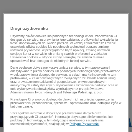
Drogi użytkowniku
Używamy plików cookies lub podobnych technologii w celu zapewnienia Ci
dostępu do serwisu, usprawniania jego działania, profilowania i wyświetlania
treści dopasowanych do Twoich potrzeb. W każdej chwili możesz zmienić
ustawienia plików cookies lub podobnych technologii poprzez zmianę
ustawień prywatności w przeglądarce bądź aplikacji, zmianę ustawień
swojego konta w serwisie lub zmianę swoich preferencji w zakładce
Ustawienia cookies w stopce strony. Pamiętaj, że zmiana ta może
spowodować brak dostępu do niektórych funkcji serwisu.
Dane osobowe dotyczące korzystania z serwisu, w tym zapisywane i
odczytywane z plików cookies lub podobnych technologii będą przetwarzane
w celu zapewnienia dostępu do serwisu, w celach marketingowych, w tym
profilowania, w celach wewnętrznych związanych ze świadczeniem usług
oraz prowadzeniem działalności gospodarczej, w tym dowodowych,
analitycznych i statystycznych, wykrywania i eliminowania nadużyć oraz w
celu wykonywania obowiązków wynikających z przepisów prawa.
Administratorem Twoich danych jest
Telewizja Polsat sp. z o.o.
Przysługuje Ci prawo do dostępu do danych, ich usunięcia, ograniczenia
przetwarzania, przenoszenia, sprzeciwu, sprostowania oraz cofnięcia zgód w
każdym czasie.
Szczegółowe informacje dotyczące przetwarzania danych oraz
przysługujących Ci uprawnień, informacje dotyczące plików cookies lub
podobnych technologii, w tym dotyczące możliwości zarządzania
ustawieniami prywatności, znajdują się w
Polityce Prywatności
.