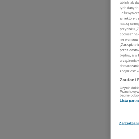
takich jak d
tych danych
Jeśli wybie
a niektóre t
naszą stron
przycisku „Z
cookies" na 
nie wymaga T
„Zarządzanie
przez dosta
błędów, a w
urządzenia w
dostarczania
znajdziesz w
Zaufani 
Użycie dokła
Przechowywan
badnie odbio
Lista part
Zarządzani