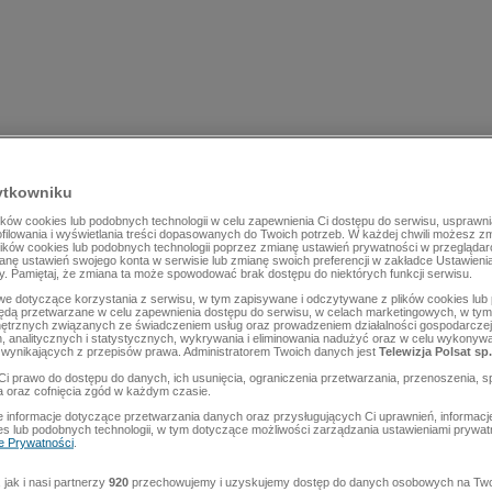
ytkowniku
ów cookies lub podobnych technologii w celu zapewnienia Ci dostępu do serwisu, usprawni
rofilowania i wyświetlania treści dopasowanych do Twoich potrzeb. W każdej chwili możesz z
lików cookies lub podobnych technologii poprzez zmianę ustawień prywatności w przegląda
mianę ustawień swojego konta w serwisie lub zmianę swoich preferencji w zakładce Ustawieni
y. Pamiętaj, że zmiana ta może spowodować brak dostępu do niektórych funkcji serwisu.
e dotyczące korzystania z serwisu, w tym zapisywane i odczytywane z plików cookies lu
będą przetwarzane w celu zapewnienia dostępu do serwisu, w celach marketingowych, w tym 
ętrznych związanych ze świadczeniem usług oraz prowadzeniem działalności gospodarczej
 analitycznych i statystycznych, wykrywania i eliminowania nadużyć oraz w celu wykonyw
wynikających z przepisów prawa. Administratorem Twoich danych jest
Telewizja Polsat sp.
Ci prawo do dostępu do danych, ich usunięcia, ograniczenia przetwarzania, przenoszenia, s
a oraz cofnięcia zgód w każdym czasie.
 informacje dotyczące przetwarzania danych oraz przysługujących Ci uprawnień, informacj
es lub podobnych technologii, w tym dotyczące możliwości zarządzania ustawieniami prywatn
ce Prywatności
.
jak i nasi partnerzy
920
przechowujemy i uzyskujemy dostęp do danych osobowych na Two