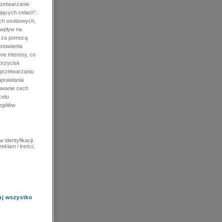
rzetwarzanie
jących celach”.
ych osobowych,
 wpływ na
e za pomocą
stawienia
ne interesy, co
przycisk
 przetwarzaniu
prawiania
owanie cech
celu
zegółów
identyfikacji.
eklam i treści,
uj wszystko