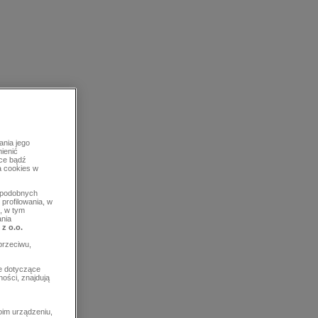
ania jego
mienić
rce bądź
a cookies w
b podobnych
profilowania, w
, w tym
ania
 z o.o.
przeciwu,
e dotyczące
ości, znajdują
im urządzeniu,