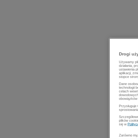
Drogi uż
Używamy plik
działania, p
ustawienia p
aplikacji, z
stopce stron
Dane osobow
technologii 
celach wewn
dowodowych,
obowiązków 
Przysługuje 
sprostowani
Szczegółowe
plików cooki
się w
Polity
Zarówno my, 