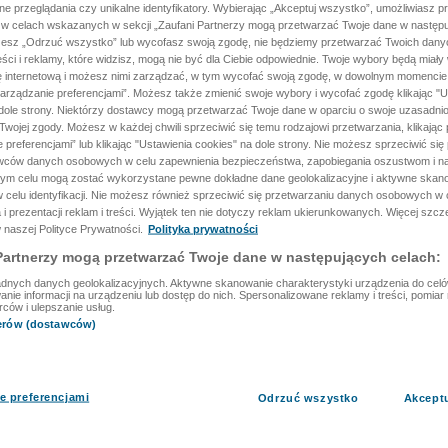
ane przeglądania czy unikalne identyfikatory. Wybierając „Akceptuj wszystko”, umożliwiasz p
 w celach wskazanych w sekcji „Zaufani Partnerzy mogą przetwarzać Twoje dane w następu
rzesz „Odrzuć wszystko” lub wycofasz swoją zgodę, nie będziemy przetwarzać Twoich dan
reści i reklamy, które widzisz, mogą nie być dla Ciebie odpowiednie. Twoje wybory będą miały
ę internetową i możesz nimi zarządzać, w tym wycofać swoją zgodę, w dowolnym momenci
arządzanie preferencjami”. Możesz także zmienić swoje wybory i wycofać zgodę klikając "U
dole strony. Niektórzy dostawcy mogą przetwarzać Twoje dane w oparciu o swoje uzasadnio
wojej zgody. Możesz w każdej chwili sprzeciwić się temu rodzajowi przetwarzania, klikając 
 preferencjami” lub klikając "Ustawienia cookies" na dole strony. Nie możesz sprzeciwić się
wców danych osobowych w celu zapewnienia bezpieczeństwa, zapobiegania oszustwom i na
 tym celu mogą zostać wykorzystane pewne dokładne dane geolokalizacyjne i aktywne skan
 celu identyfikacji. Nie możesz również sprzeciwić się przetwarzaniu danych osobowych w 
 i prezentacji reklam i treści. Wyjątek ten nie dotyczy reklam ukierunkowanych. Więcej szc
 naszej Polityce Prywatności.
Polityka prywatności
Partnerzy mogą przetwarzać Twoje dane w następujących celach:
dnych danych geolokalizacyjnych. Aktywne skanowanie charakterystyki urządzenia do celów 
ie informacji na urządzeniu lub dostęp do nich. Spersonalizowane reklamy i treści, pomiar r
rców i ulepszanie usług.
nerów (dostawców)
e preferencjami
Odrzuć wszystko
Akcept