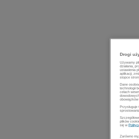
Drogi uż
Używamy plik
działania, p
ustawienia p
aplikacji, z
stopce stron
Dane osobow
technologii 
celach wewn
dowodowych,
obowiązków 
Przysługuje 
sprostowani
Szczegółowe
plików cooki
się w
Polity
Zarówno my, 