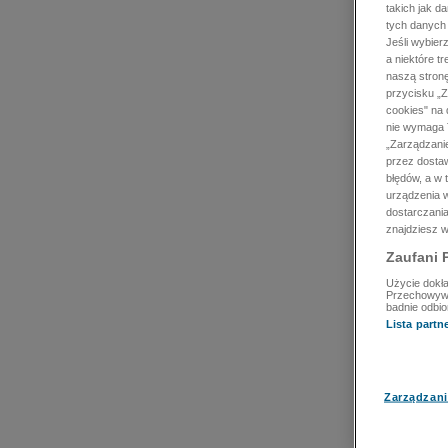
takich jak d
tych danych
Jeśli wybie
a niektóre t
naszą stron
przycisku „Z
cookies" na 
nie wymaga T
„Zarządzanie
przez dosta
błędów, a w
urządzenia w
dostarczania
znajdziesz w
Zaufani 
Użycie dokła
Przechowywan
badnie odbio
Lista part
Zarządzani