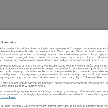
ytkowniku
ów cookies lub podobnych technologii w celu zapewnienia Ci dostępu do serwisu, usprawni
rofilowania i wyświetlania treści dopasowanych do Twoich potrzeb. W każdej chwili możesz z
lików cookies lub podobnych technologii poprzez zmianę ustawień prywatności w przegląda
mianę ustawień swojego konta w serwisie lub zmianę swoich preferencji w zakładce Ustawieni
y. Pamiętaj, że zmiana ta może spowodować brak dostępu do niektórych funkcji serwisu.
e dotyczące korzystania z serwisu, w tym zapisywane i odczytywane z plików cookies lu
będą przetwarzane w celu zapewnienia dostępu do serwisu, w celach marketingowych, w tym 
ętrznych związanych ze świadczeniem usług oraz prowadzeniem działalności gospodarczej
 analitycznych i statystycznych, wykrywania i eliminowania nadużyć oraz w celu wykonyw
wynikających z przepisów prawa. Administratorem Twoich danych jest
Telewizja Polsat sp.
Ci prawo do dostępu do danych, ich usunięcia, ograniczenia przetwarzania, przenoszenia, s
a oraz cofnięcia zgód w każdym czasie.
 informacje dotyczące przetwarzania danych oraz przysługujących Ci uprawnień, informacj
es lub podobnych technologii, w tym dotyczące możliwości zarządzania ustawieniami prywatn
ce Prywatności
.
jak i nasi partnerzy
920
przechowujemy i uzyskujemy dostęp do danych osobowych na Two