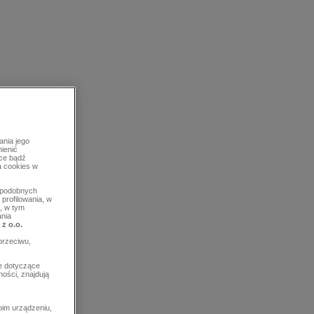
ania jego
mienić
rce bądź
a cookies w
b podobnych
profilowania, w
, w tym
ania
 z o.o.
przeciwu,
e dotyczące
ości, znajdują
im urządzeniu,