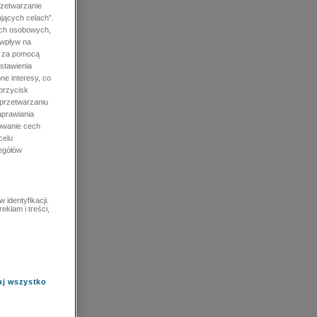
rzetwarzanie
jących celach”.
ych osobowych,
 wpływ na
e za pomocą
stawienia
ne interesy, co
przycisk
 przetwarzaniu
prawiania
owanie cech
celu
zegółów
identyfikacji.
eklam i treści,
uj wszystko