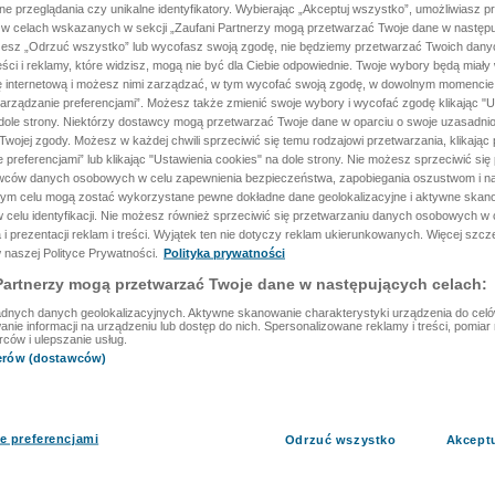
ane przeglądania czy unikalne identyfikatory. Wybierając „Akceptuj wszystko”, umożliwiasz p
 w celach wskazanych w sekcji „Zaufani Partnerzy mogą przetwarzać Twoje dane w następu
rzesz „Odrzuć wszystko” lub wycofasz swoją zgodę, nie będziemy przetwarzać Twoich dan
reści i reklamy, które widzisz, mogą nie być dla Ciebie odpowiednie. Twoje wybory będą miały
ę internetową i możesz nimi zarządzać, w tym wycofać swoją zgodę, w dowolnym momenci
arządzanie preferencjami”. Możesz także zmienić swoje wybory i wycofać zgodę klikając "U
dole strony. Niektórzy dostawcy mogą przetwarzać Twoje dane w oparciu o swoje uzasadnio
wojej zgody. Możesz w każdej chwili sprzeciwić się temu rodzajowi przetwarzania, klikając 
 preferencjami” lub klikając "Ustawienia cookies" na dole strony. Nie możesz sprzeciwić się
wców danych osobowych w celu zapewnienia bezpieczeństwa, zapobiegania oszustwom i na
 tym celu mogą zostać wykorzystane pewne dokładne dane geolokalizacyjne i aktywne skan
 celu identyfikacji. Nie możesz również sprzeciwić się przetwarzaniu danych osobowych w 
 i prezentacji reklam i treści. Wyjątek ten nie dotyczy reklam ukierunkowanych. Więcej szc
 naszej Polityce Prywatności.
Polityka prywatności
Partnerzy mogą przetwarzać Twoje dane w następujących celach:
dnych danych geolokalizacyjnych. Aktywne skanowanie charakterystyki urządzenia do celów 
ie informacji na urządzeniu lub dostęp do nich. Spersonalizowane reklamy i treści, pomiar r
rców i ulepszanie usług.
nerów (dostawców)
e preferencjami
Odrzuć wszystko
Akcept