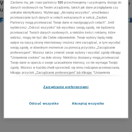
Zarówno my, jak i nasi partnerzy
920
przechowujemy i uzyskujemy dostęp do
danych osobowych na Twoim urządzeniu, takich jak dane przeglądania czy
unikalne identyfikatory. Wybierając „Akceptuj wszystko”, umożliwiasz
przetwarzanie tych danych w celach wskazanych w sekcji „Zaufani
Partnerzy mogą przetwarzać Twoje dane w następujących celach”. Jeśli
wybierzesz „Odrzuć wszystko” lub wycofasz swoją zgodę, nie będziemy
przetwarzać Twoich danych osobowych, a niektóre treści i reklamy, które
widzisz, mogą nie być dla Ciebie odpowiednie. Twoje wybory będą miały
wpływ na naszą stronę internetową i możesz nimi zarządzać, w tym wycofać
swoją zgodę, w dowolnym momencie za pomocą przycisku „Zarządzanie
preferencjami”. Możesz także zmienić swoje wybory i wycofać zgodę klikając
"Ustawienia cookies" na dole strony. Niektórzy dostawcy mogą przetwarzać
Twoje dane w oparciu o swoje uzasadnione interesy, co nie wymaga Twojej
zgody. Możesz w każdej chwili sprzeciwić się temu rodzajowi przetwarzania,
klikając przycisk „Zarządzanie preferencjami” lub klikając "Ustawienia
cookies" na dole strony. Nie możesz sprzeciwić się przetwarzaniu przez
dostawców danych osobowych w celu zapewnienia bezpieczeństwa,
Zarządzanie preferencjami
zapobiegania oszustwom i naprawiania błędów, a w tym celu mogą zostać
wykorzystane pewne dokładne dane geolokalizacyjne i aktywne skanowanie
cech urządzenia w celu identyfikacji. Nie możesz również sprzeciwić się
przetwarzaniu danych osobowych w celu dostarczania i prezentacji reklam i
Odrzuć wszystko
Akceptuj wszystko
treści. Wyjątek ten nie dotyczy reklam ukierunkowanych. Więcej szczegółów
znajdziesz w naszej Polityce Prywatności.
Polityka prywatności
Zaufani Partnerzy mogą przetwarzać Twoje dane w
następujących celach: