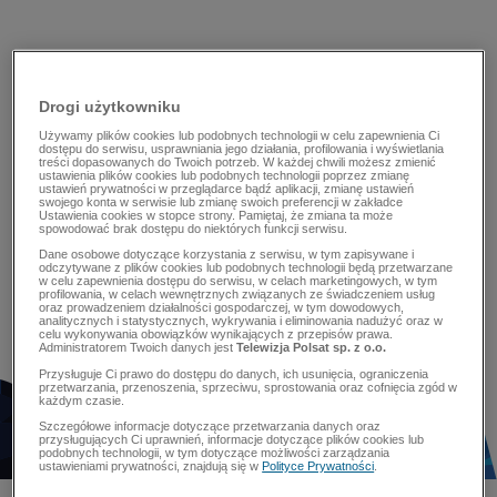
Drogi użytkowniku
Używamy plików cookies lub podobnych technologii w celu zapewnienia Ci
dostępu do serwisu, usprawniania jego działania, profilowania i wyświetlania
treści dopasowanych do Twoich potrzeb. W każdej chwili możesz zmienić
ustawienia plików cookies lub podobnych technologii poprzez zmianę
ustawień prywatności w przeglądarce bądź aplikacji, zmianę ustawień
swojego konta w serwisie lub zmianę swoich preferencji w zakładce
Ustawienia cookies w stopce strony. Pamiętaj, że zmiana ta może
spowodować brak dostępu do niektórych funkcji serwisu.
Dane osobowe dotyczące korzystania z serwisu, w tym zapisywane i
odczytywane z plików cookies lub podobnych technologii będą przetwarzane
w celu zapewnienia dostępu do serwisu, w celach marketingowych, w tym
profilowania, w celach wewnętrznych związanych ze świadczeniem usług
oraz prowadzeniem działalności gospodarczej, w tym dowodowych,
analitycznych i statystycznych, wykrywania i eliminowania nadużyć oraz w
celu wykonywania obowiązków wynikających z przepisów prawa.
Administratorem Twoich danych jest
Telewizja Polsat sp. z o.o.
Przysługuje Ci prawo do dostępu do danych, ich usunięcia, ograniczenia
przetwarzania, przenoszenia, sprzeciwu, sprostowania oraz cofnięcia zgód w
każdym czasie.
Szczegółowe informacje dotyczące przetwarzania danych oraz
przysługujących Ci uprawnień, informacje dotyczące plików cookies lub
podobnych technologii, w tym dotyczące możliwości zarządzania
ustawieniami prywatności, znajdują się w
Polityce Prywatności
.