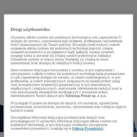
Drogi użytkowniku
Używamy plików cookies lub podobnych technologii w celu zapewnienia Ci
dostępu do serwisu, usprawniania jego działania, profilowania i wyświetlania
treści dopasowanych do Twoich potrzeb. W każdej chwili możesz zmienić
ustawienia plików cookies lub podobnych technologii poprzez zmianę
ustawień prywatności w przeglądarce bądź aplikacji, zmianę ustawień
swojego konta w serwisie lub zmianę swoich preferencji w zakładce
Ustawienia cookies w stopce strony. Pamiętaj, że zmiana ta może
spowodować brak dostępu do niektórych funkcji serwisu.
Dane osobowe dotyczące korzystania z serwisu, w tym zapisywane i
odczytywane z plików cookies lub podobnych technologii będą przetwarzane
w celu zapewnienia dostępu do serwisu, w celach marketingowych, w tym
profilowania, w celach wewnętrznych związanych ze świadczeniem usług
oraz prowadzeniem działalności gospodarczej, w tym dowodowych,
analitycznych i statystycznych, wykrywania i eliminowania nadużyć oraz w
celu wykonywania obowiązków wynikających z przepisów prawa.
Administratorem Twoich danych jest
Telewizja Polsat sp. z o.o.
Przysługuje Ci prawo do dostępu do danych, ich usunięcia, ograniczenia
przetwarzania, przenoszenia, sprzeciwu, sprostowania oraz cofnięcia zgód w
każdym czasie.
Szczegółowe informacje dotyczące przetwarzania danych oraz
przysługujących Ci uprawnień, informacje dotyczące plików cookies lub
podobnych technologii, w tym dotyczące możliwości zarządzania
ustawieniami prywatności, znajdują się w
Polityce Prywatności
.