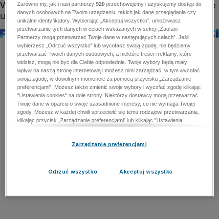
Zarówno my, jak i nasi partnerzy
920
przechowujemy i uzyskujemy dostęp do
danych osobowych na Twoim urządzeniu, takich jak dane przeglądania czy
unikalne identyfikatory. Wybierając „Akceptuj wszystko”, umożliwiasz
przetwarzanie tych danych w celach wskazanych w sekcji „Zaufani
Partnerzy mogą przetwarzać Twoje dane w następujących celach”. Jeśli
wybierzesz „Odrzuć wszystko” lub wycofasz swoją zgodę, nie będziemy
przetwarzać Twoich danych osobowych, a niektóre treści i reklamy, które
widzisz, mogą nie być dla Ciebie odpowiednie. Twoje wybory będą miały
wpływ na naszą stronę internetową i możesz nimi zarządzać, w tym wycofać
swoją zgodę, w dowolnym momencie za pomocą przycisku „Zarządzanie
preferencjami”. Możesz także zmienić swoje wybory i wycofać zgodę klikając
"Ustawienia cookies" na dole strony. Niektórzy dostawcy mogą przetwarzać
Twoje dane w oparciu o swoje uzasadnione interesy, co nie wymaga Twojej
zgody. Możesz w każdej chwili sprzeciwić się temu rodzajowi przetwarzania,
klikając przycisk „Zarządzanie preferencjami” lub klikając "Ustawienia
cookies" na dole strony. Nie możesz sprzeciwić się przetwarzaniu przez
dostawców danych osobowych w celu zapewnienia bezpieczeństwa,
Zarządzanie preferencjami
zapobiegania oszustwom i naprawiania błędów, a w tym celu mogą zostać
wykorzystane pewne dokładne dane geolokalizacyjne i aktywne skanowanie
cech urządzenia w celu identyfikacji. Nie możesz również sprzeciwić się
przetwarzaniu danych osobowych w celu dostarczania i prezentacji reklam i
Odrzuć wszystko
Akceptuj wszystko
treści. Wyjątek ten nie dotyczy reklam ukierunkowanych. Więcej szczegółów
znajdziesz w naszej Polityce Prywatności.
Polityka prywatności
Zaufani Partnerzy mogą przetwarzać Twoje dane w
następujących celach: