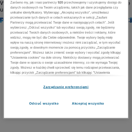
Zarówno my, jak i nasi partnerzy
920
przechowujemy i uzyskujemy dostęp do
danych osobowych na Twoim urządzeniu, takich jak dane przeglądania czy
unikalne identyfikatory. Wybierając „Akceptuj wszystko”, umożliwiasz
przetwarzanie tych danych w celach wskazanych w sekcji „Zaufani
Partnerzy mogą przetwarzać Twoje dane w następujących celach”. Jeśli
wybierzesz „Odrzuć wszystko” lub wycofasz swoją zgodę, nie będziemy
przetwarzać Twoich danych osobowych, a niektóre treści i reklamy, które
widzisz, mogą nie być dla Ciebie odpowiednie. Twoje wybory będą miały
wpływ na naszą stronę internetową i możesz nimi zarządzać, w tym wycofać
swoją zgodę, w dowolnym momencie za pomocą przycisku „Zarządzanie
preferencjami”. Możesz także zmienić swoje wybory i wycofać zgodę klikając
"Ustawienia cookies" na dole strony. Niektórzy dostawcy mogą przetwarzać
Twoje dane w oparciu o swoje uzasadnione interesy, co nie wymaga Twojej
zgody. Możesz w każdej chwili sprzeciwić się temu rodzajowi przetwarzania,
klikając przycisk „Zarządzanie preferencjami” lub klikając "Ustawienia
cookies" na dole strony. Nie możesz sprzeciwić się przetwarzaniu przez
dostawców danych osobowych w celu zapewnienia bezpieczeństwa,
Zarządzanie preferencjami
zapobiegania oszustwom i naprawiania błędów, a w tym celu mogą zostać
wykorzystane pewne dokładne dane geolokalizacyjne i aktywne skanowanie
cech urządzenia w celu identyfikacji. Nie możesz również sprzeciwić się
przetwarzaniu danych osobowych w celu dostarczania i prezentacji reklam i
Odrzuć wszystko
Akceptuj wszystko
treści. Wyjątek ten nie dotyczy reklam ukierunkowanych. Więcej szczegółów
znajdziesz w naszej Polityce Prywatności.
Polityka prywatności
Zaufani Partnerzy mogą przetwarzać Twoje dane w
następujących celach: