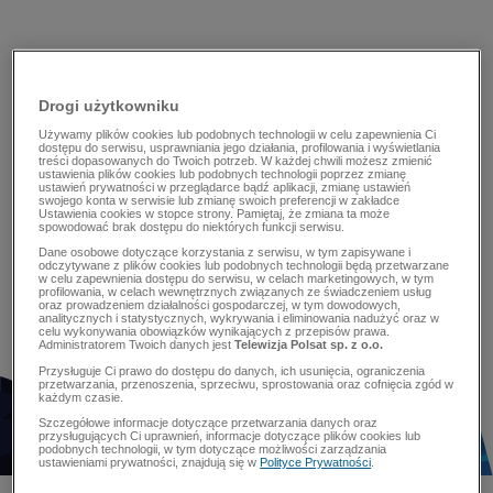
Drogi użytkowniku
Używamy plików cookies lub podobnych technologii w celu zapewnienia Ci
dostępu do serwisu, usprawniania jego działania, profilowania i wyświetlania
treści dopasowanych do Twoich potrzeb. W każdej chwili możesz zmienić
ustawienia plików cookies lub podobnych technologii poprzez zmianę
ustawień prywatności w przeglądarce bądź aplikacji, zmianę ustawień
swojego konta w serwisie lub zmianę swoich preferencji w zakładce
Ustawienia cookies w stopce strony. Pamiętaj, że zmiana ta może
spowodować brak dostępu do niektórych funkcji serwisu.
Dane osobowe dotyczące korzystania z serwisu, w tym zapisywane i
odczytywane z plików cookies lub podobnych technologii będą przetwarzane
w celu zapewnienia dostępu do serwisu, w celach marketingowych, w tym
profilowania, w celach wewnętrznych związanych ze świadczeniem usług
oraz prowadzeniem działalności gospodarczej, w tym dowodowych,
analitycznych i statystycznych, wykrywania i eliminowania nadużyć oraz w
celu wykonywania obowiązków wynikających z przepisów prawa.
Administratorem Twoich danych jest
Telewizja Polsat sp. z o.o.
Przysługuje Ci prawo do dostępu do danych, ich usunięcia, ograniczenia
przetwarzania, przenoszenia, sprzeciwu, sprostowania oraz cofnięcia zgód w
każdym czasie.
Szczegółowe informacje dotyczące przetwarzania danych oraz
przysługujących Ci uprawnień, informacje dotyczące plików cookies lub
podobnych technologii, w tym dotyczące możliwości zarządzania
ustawieniami prywatności, znajdują się w
Polityce Prywatności
.