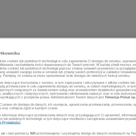
ytkowniku
ów cookies lub podobnych technologii w celu zapewnienia Ci dostępu do serwisu, usprawni
rofilowania i wyświetlania treści dopasowanych do Twoich potrzeb. W każdej chwili możesz z
lików cookies lub podobnych technologii poprzez zmianę ustawień prywatności w przegląda
mianę ustawień swojego konta w serwisie lub zmianę swoich preferencji w zakładce Ustawieni
y. Pamiętaj, że zmiana ta może spowodować brak dostępu do niektórych funkcji serwisu.
e dotyczące korzystania z serwisu, w tym zapisywane i odczytywane z plików cookies lu
będą przetwarzane w celu zapewnienia dostępu do serwisu, w celach marketingowych, w tym 
ętrznych związanych ze świadczeniem usług oraz prowadzeniem działalności gospodarczej
 analitycznych i statystycznych, wykrywania i eliminowania nadużyć oraz w celu wykonyw
wynikających z przepisów prawa. Administratorem Twoich danych jest
Telewizja Polsat sp.
Ci prawo do dostępu do danych, ich usunięcia, ograniczenia przetwarzania, przenoszenia, s
a oraz cofnięcia zgód w każdym czasie.
 informacje dotyczące przetwarzania danych oraz przysługujących Ci uprawnień, informacj
es lub podobnych technologii, w tym dotyczące możliwości zarządzania ustawieniami prywatn
ce Prywatności
.
jak i nasi partnerzy
920
przechowujemy i uzyskujemy dostęp do danych osobowych na Two