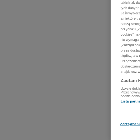
takich jak d
tych danych
Jeśli wybie
a niektóre t
naszą stron
przycisku „Z
cookies" na 
nie wymaga T
„Zarządzanie
przez dosta
błędów, a w
urządzenia w
dostarczania
znajdziesz w
Zaufani 
Użycie dokła
Przechowywan
badnie odbio
Lista part
Zarządzani