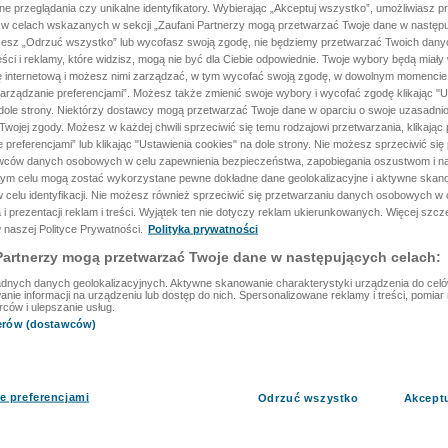
ane przeglądania czy unikalne identyfikatory. Wybierając „Akceptuj wszystko”, umożliwiasz p
 w celach wskazanych w sekcji „Zaufani Partnerzy mogą przetwarzać Twoje dane w następu
rzesz „Odrzuć wszystko” lub wycofasz swoją zgodę, nie będziemy przetwarzać Twoich dan
reści i reklamy, które widzisz, mogą nie być dla Ciebie odpowiednie. Twoje wybory będą miały
ę internetową i możesz nimi zarządzać, w tym wycofać swoją zgodę, w dowolnym momenci
arządzanie preferencjami”. Możesz także zmienić swoje wybory i wycofać zgodę klikając "U
dole strony. Niektórzy dostawcy mogą przetwarzać Twoje dane w oparciu o swoje uzasadnio
wojej zgody. Możesz w każdej chwili sprzeciwić się temu rodzajowi przetwarzania, klikając 
 preferencjami” lub klikając "Ustawienia cookies" na dole strony. Nie możesz sprzeciwić się
wców danych osobowych w celu zapewnienia bezpieczeństwa, zapobiegania oszustwom i na
 tym celu mogą zostać wykorzystane pewne dokładne dane geolokalizacyjne i aktywne skan
 celu identyfikacji. Nie możesz również sprzeciwić się przetwarzaniu danych osobowych w 
 i prezentacji reklam i treści. Wyjątek ten nie dotyczy reklam ukierunkowanych. Więcej szc
 naszej Polityce Prywatności.
Polityka prywatności
Partnerzy mogą przetwarzać Twoje dane w następujących celach:
dnych danych geolokalizacyjnych. Aktywne skanowanie charakterystyki urządzenia do celów 
ie informacji na urządzeniu lub dostęp do nich. Spersonalizowane reklamy i treści, pomiar r
rców i ulepszanie usług.
nerów (dostawców)
e preferencjami
Odrzuć wszystko
Akcept