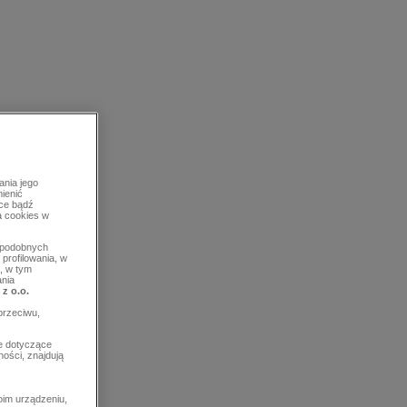
ania jego
mienić
rce bądź
a cookies w
b podobnych
profilowania, w
, w tym
ania
 z o.o.
przeciwu,
e dotyczące
ości, znajdują
im urządzeniu,