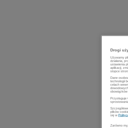
Drogi uż
Używamy plik
działania, p
ustawienia p
aplikacji, z
stopce stron
Dane osobow
technologii 
celach wewn
dowodowych,
obowiązków 
Przysługuje 
sprostowani
Szczegółowe
plików cooki
się w
Polity
Zarówno my, 