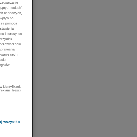
rzetwarzanie
jących celach”.
ych osobowych,
 wpływ na
e za pomocą
stawienia
ne interesy, co
przycisk
 przetwarzaniu
prawiania
owanie cech
celu
zegółów
identyfikacji.
eklam i treści,
uj wszystko