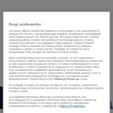
Drogi użytkowniku
Używamy plików cookies lub podobnych technologii w celu zapewnienia Ci
dostępu do serwisu, usprawniania jego działania, profilowania i wyświetlania
treści dopasowanych do Twoich potrzeb. W każdej chwili możesz zmienić
ustawienia plików cookies lub podobnych technologii poprzez zmianę
ustawień prywatności w przeglądarce bądź aplikacji, zmianę ustawień
swojego konta w serwisie lub zmianę swoich preferencji w zakładce
Ustawienia cookies w stopce strony. Pamiętaj, że zmiana ta może
spowodować brak dostępu do niektórych funkcji serwisu.
Dane osobowe dotyczące korzystania z serwisu, w tym zapisywane i
odczytywane z plików cookies lub podobnych technologii będą przetwarzane
w celu zapewnienia dostępu do serwisu, w celach marketingowych, w tym
profilowania, w celach wewnętrznych związanych ze świadczeniem usług
oraz prowadzeniem działalności gospodarczej, w tym dowodowych,
analitycznych i statystycznych, wykrywania i eliminowania nadużyć oraz w
celu wykonywania obowiązków wynikających z przepisów prawa.
Administratorem Twoich danych jest
Telewizja Polsat sp. z o.o.
Przysługuje Ci prawo do dostępu do danych, ich usunięcia, ograniczenia
przetwarzania, przenoszenia, sprzeciwu, sprostowania oraz cofnięcia zgód w
każdym czasie.
Szczegółowe informacje dotyczące przetwarzania danych oraz
przysługujących Ci uprawnień, informacje dotyczące plików cookies lub
podobnych technologii, w tym dotyczące możliwości zarządzania
ustawieniami prywatności, znajdują się w
Polityce Prywatności
.