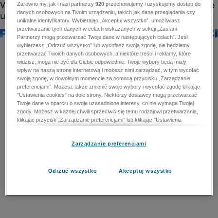
Zarówno my, jak i nasi partnerzy
920
przechowujemy i uzyskujemy dostęp do
danych osobowych na Twoim urządzeniu, takich jak dane przeglądania czy
unikalne identyfikatory. Wybierając „Akceptuj wszystko”, umożliwiasz
przetwarzanie tych danych w celach wskazanych w sekcji „Zaufani
Partnerzy mogą przetwarzać Twoje dane w następujących celach”. Jeśli
wybierzesz „Odrzuć wszystko” lub wycofasz swoją zgodę, nie będziemy
przetwarzać Twoich danych osobowych, a niektóre treści i reklamy, które
widzisz, mogą nie być dla Ciebie odpowiednie. Twoje wybory będą miały
wpływ na naszą stronę internetową i możesz nimi zarządzać, w tym wycofać
swoją zgodę, w dowolnym momencie za pomocą przycisku „Zarządzanie
preferencjami”. Możesz także zmienić swoje wybory i wycofać zgodę klikając
"Ustawienia cookies" na dole strony. Niektórzy dostawcy mogą przetwarzać
Twoje dane w oparciu o swoje uzasadnione interesy, co nie wymaga Twojej
zgody. Możesz w każdej chwili sprzeciwić się temu rodzajowi przetwarzania,
klikając przycisk „Zarządzanie preferencjami” lub klikając "Ustawienia
cookies" na dole strony. Nie możesz sprzeciwić się przetwarzaniu przez
dostawców danych osobowych w celu zapewnienia bezpieczeństwa,
Zarządzanie preferencjami
zapobiegania oszustwom i naprawiania błędów, a w tym celu mogą zostać
wykorzystane pewne dokładne dane geolokalizacyjne i aktywne skanowanie
cech urządzenia w celu identyfikacji. Nie możesz również sprzeciwić się
przetwarzaniu danych osobowych w celu dostarczania i prezentacji reklam i
Odrzuć wszystko
Akceptuj wszystko
treści. Wyjątek ten nie dotyczy reklam ukierunkowanych. Więcej szczegółów
znajdziesz w naszej Polityce Prywatności.
Polityka prywatności
Zaufani Partnerzy mogą przetwarzać Twoje dane w
następujących celach: