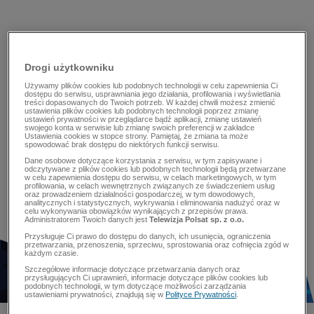
Drogi użytkowniku
Używamy plików cookies lub podobnych technologii w celu zapewnienia Ci
dostępu do serwisu, usprawniania jego działania, profilowania i wyświetlania
treści dopasowanych do Twoich potrzeb. W każdej chwili możesz zmienić
ustawienia plików cookies lub podobnych technologii poprzez zmianę
ustawień prywatności w przeglądarce bądź aplikacji, zmianę ustawień
swojego konta w serwisie lub zmianę swoich preferencji w zakładce
Ustawienia cookies w stopce strony. Pamiętaj, że zmiana ta może
spowodować brak dostępu do niektórych funkcji serwisu.
Dane osobowe dotyczące korzystania z serwisu, w tym zapisywane i
odczytywane z plików cookies lub podobnych technologii będą przetwarzane
w celu zapewnienia dostępu do serwisu, w celach marketingowych, w tym
profilowania, w celach wewnętrznych związanych ze świadczeniem usług
oraz prowadzeniem działalności gospodarczej, w tym dowodowych,
analitycznych i statystycznych, wykrywania i eliminowania nadużyć oraz w
celu wykonywania obowiązków wynikających z przepisów prawa.
Administratorem Twoich danych jest
Telewizja Polsat sp. z o.o.
Przysługuje Ci prawo do dostępu do danych, ich usunięcia, ograniczenia
przetwarzania, przenoszenia, sprzeciwu, sprostowania oraz cofnięcia zgód w
każdym czasie.
Szczegółowe informacje dotyczące przetwarzania danych oraz
przysługujących Ci uprawnień, informacje dotyczące plików cookies lub
podobnych technologii, w tym dotyczące możliwości zarządzania
ustawieniami prywatności, znajdują się w
Polityce Prywatności
.