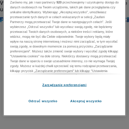
Zarówno my, jak i nasi partnerzy
920
przechowujemy i uzyskujemy dostęp do
danych osobowych na Twoim urządzeniu, takich jak dane przeglądania czy
unikalne identyfikatory. Wybierając „Akceptuj wszystko”, umożliwiasz
przetwarzanie tych danych w celach wskazanych w sekcji „Zaufani
Partnerzy mogą przetwarzać Twoje dane w następujących celach”. Jeśli
wybierzesz „Odrzuć wszystko” lub wycofasz swoją zgodę, nie będziemy
przetwarzać Twoich danych osobowych, a niektóre treści i reklamy, które
widzisz, mogą nie być dla Ciebie odpowiednie. Twoje wybory będą miały
wpływ na naszą stronę internetową i możesz nimi zarządzać, w tym wycofać
swoją zgodę, w dowolnym momencie za pomocą przycisku „Zarządzanie
preferencjami”. Możesz także zmienić swoje wybory i wycofać zgodę klikając
"Ustawienia cookies" na dole strony. Niektórzy dostawcy mogą przetwarzać
Twoje dane w oparciu o swoje uzasadnione interesy, co nie wymaga Twojej
zgody. Możesz w każdej chwili sprzeciwić się temu rodzajowi przetwarzania,
klikając przycisk „Zarządzanie preferencjami” lub klikając "Ustawienia
cookies" na dole strony. Nie możesz sprzeciwić się przetwarzaniu przez
dostawców danych osobowych w celu zapewnienia bezpieczeństwa,
Zarządzanie preferencjami
zapobiegania oszustwom i naprawiania błędów, a w tym celu mogą zostać
wykorzystane pewne dokładne dane geolokalizacyjne i aktywne skanowanie
cech urządzenia w celu identyfikacji. Nie możesz również sprzeciwić się
przetwarzaniu danych osobowych w celu dostarczania i prezentacji reklam i
Odrzuć wszystko
Akceptuj wszystko
treści. Wyjątek ten nie dotyczy reklam ukierunkowanych. Więcej szczegółów
znajdziesz w naszej Polityce Prywatności.
Polityka prywatności
Zaufani Partnerzy mogą przetwarzać Twoje dane w
następujących celach: