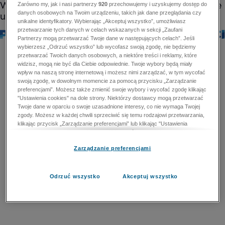
Zarówno my, jak i nasi partnerzy
920
przechowujemy i uzyskujemy dostęp do
danych osobowych na Twoim urządzeniu, takich jak dane przeglądania czy
unikalne identyfikatory. Wybierając „Akceptuj wszystko”, umożliwiasz
przetwarzanie tych danych w celach wskazanych w sekcji „Zaufani
Partnerzy mogą przetwarzać Twoje dane w następujących celach”. Jeśli
wybierzesz „Odrzuć wszystko” lub wycofasz swoją zgodę, nie będziemy
przetwarzać Twoich danych osobowych, a niektóre treści i reklamy, które
widzisz, mogą nie być dla Ciebie odpowiednie. Twoje wybory będą miały
wpływ na naszą stronę internetową i możesz nimi zarządzać, w tym wycofać
swoją zgodę, w dowolnym momencie za pomocą przycisku „Zarządzanie
preferencjami”. Możesz także zmienić swoje wybory i wycofać zgodę klikając
"Ustawienia cookies" na dole strony. Niektórzy dostawcy mogą przetwarzać
Twoje dane w oparciu o swoje uzasadnione interesy, co nie wymaga Twojej
zgody. Możesz w każdej chwili sprzeciwić się temu rodzajowi przetwarzania,
klikając przycisk „Zarządzanie preferencjami” lub klikając "Ustawienia
cookies" na dole strony. Nie możesz sprzeciwić się przetwarzaniu przez
dostawców danych osobowych w celu zapewnienia bezpieczeństwa,
Zarządzanie preferencjami
zapobiegania oszustwom i naprawiania błędów, a w tym celu mogą zostać
wykorzystane pewne dokładne dane geolokalizacyjne i aktywne skanowanie
cech urządzenia w celu identyfikacji. Nie możesz również sprzeciwić się
przetwarzaniu danych osobowych w celu dostarczania i prezentacji reklam i
Odrzuć wszystko
Akceptuj wszystko
treści. Wyjątek ten nie dotyczy reklam ukierunkowanych. Więcej szczegółów
znajdziesz w naszej Polityce Prywatności.
Polityka prywatności
Zaufani Partnerzy mogą przetwarzać Twoje dane w
następujących celach: