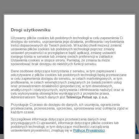
Drogi użytkowniku
Używamy plików cookies lub podobnych technologii w celu zapewnienia Ci
dostępu do serwisu, usprawniania jego działania, profilowania i wyświetlania
treści dopasowanych do Twoich potrzeb. W każdej chwili możesz zmienić
ustawienia plików cookies lub podobnych technologii poprzez zmianę
ustawień prywatności w przeglądarce bądź aplikacji, zmianę ustawień
swojego konta w serwisie lub zmianę swoich preferencji w zakładce
Ustawienia cookies w stopce strony. Pamiętaj, że zmiana ta może
spowodować brak dostępu do niektórych funkcji serwisu.
Dane osobowe dotyczące korzystania z serwisu, w tym zapisywane i
odczytywane z plików cookies lub podobnych technologii będą przetwarzane
w celu zapewnienia dostępu do serwisu, w celach marketingowych, w tym
profilowania, w celach wewnętrznych związanych ze świadczeniem usług
oraz prowadzeniem działalności gospodarczej, w tym dowodowych,
analitycznych i statystycznych, wykrywania i eliminowania nadużyć oraz w
celu wykonywania obowiązków wynikających z przepisów prawa.
Administratorem Twoich danych jest
Telewizja Polsat sp. z o.o.
Przysługuje Ci prawo do dostępu do danych, ich usunięcia, ograniczenia
przetwarzania, przenoszenia, sprzeciwu, sprostowania oraz cofnięcia zgód w
każdym czasie.
Szczegółowe informacje dotyczące przetwarzania danych oraz
przysługujących Ci uprawnień, informacje dotyczące plików cookies lub
podobnych technologii, w tym dotyczące możliwości zarządzania
ustawieniami prywatności, znajdują się w
Polityce Prywatności
.