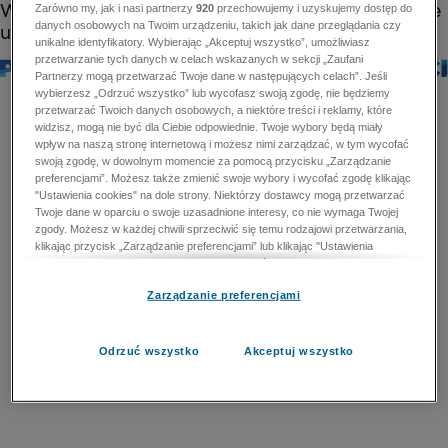
Zarówno my, jak i nasi partnerzy
920
przechowujemy i uzyskujemy dostęp do
danych osobowych na Twoim urządzeniu, takich jak dane przeglądania czy
unikalne identyfikatory. Wybierając „Akceptuj wszystko”, umożliwiasz
przetwarzanie tych danych w celach wskazanych w sekcji „Zaufani
Partnerzy mogą przetwarzać Twoje dane w następujących celach”. Jeśli
wybierzesz „Odrzuć wszystko” lub wycofasz swoją zgodę, nie będziemy
przetwarzać Twoich danych osobowych, a niektóre treści i reklamy, które
widzisz, mogą nie być dla Ciebie odpowiednie. Twoje wybory będą miały
wpływ na naszą stronę internetową i możesz nimi zarządzać, w tym wycofać
swoją zgodę, w dowolnym momencie za pomocą przycisku „Zarządzanie
preferencjami”. Możesz także zmienić swoje wybory i wycofać zgodę klikając
"Ustawienia cookies" na dole strony. Niektórzy dostawcy mogą przetwarzać
Twoje dane w oparciu o swoje uzasadnione interesy, co nie wymaga Twojej
zgody. Możesz w każdej chwili sprzeciwić się temu rodzajowi przetwarzania,
klikając przycisk „Zarządzanie preferencjami” lub klikając "Ustawienia
cookies" na dole strony. Nie możesz sprzeciwić się przetwarzaniu przez
dostawców danych osobowych w celu zapewnienia bezpieczeństwa,
Zarządzanie preferencjami
zapobiegania oszustwom i naprawiania błędów, a w tym celu mogą zostać
wykorzystane pewne dokładne dane geolokalizacyjne i aktywne skanowanie
cech urządzenia w celu identyfikacji. Nie możesz również sprzeciwić się
przetwarzaniu danych osobowych w celu dostarczania i prezentacji reklam i
Odrzuć wszystko
Akceptuj wszystko
treści. Wyjątek ten nie dotyczy reklam ukierunkowanych. Więcej szczegółów
znajdziesz w naszej Polityce Prywatności.
Polityka prywatności
Zaufani Partnerzy mogą przetwarzać Twoje dane w
następujących celach: