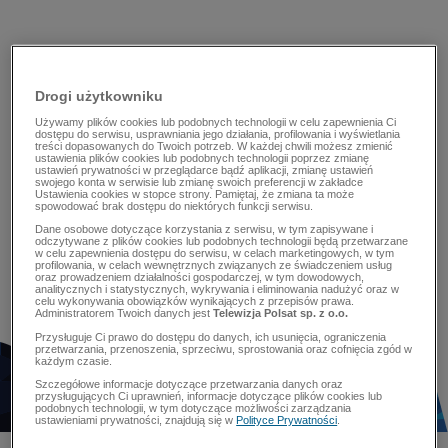
Drogi użytkowniku
Używamy plików cookies lub podobnych technologii w celu zapewnienia Ci
dostępu do serwisu, usprawniania jego działania, profilowania i wyświetlania
treści dopasowanych do Twoich potrzeb. W każdej chwili możesz zmienić
ustawienia plików cookies lub podobnych technologii poprzez zmianę
ustawień prywatności w przeglądarce bądź aplikacji, zmianę ustawień
swojego konta w serwisie lub zmianę swoich preferencji w zakładce
Ustawienia cookies w stopce strony. Pamiętaj, że zmiana ta może
spowodować brak dostępu do niektórych funkcji serwisu.
Dane osobowe dotyczące korzystania z serwisu, w tym zapisywane i
odczytywane z plików cookies lub podobnych technologii będą przetwarzane
w celu zapewnienia dostępu do serwisu, w celach marketingowych, w tym
profilowania, w celach wewnętrznych związanych ze świadczeniem usług
oraz prowadzeniem działalności gospodarczej, w tym dowodowych,
analitycznych i statystycznych, wykrywania i eliminowania nadużyć oraz w
celu wykonywania obowiązków wynikających z przepisów prawa.
Administratorem Twoich danych jest
Telewizja Polsat sp. z o.o.
Przysługuje Ci prawo do dostępu do danych, ich usunięcia, ograniczenia
przetwarzania, przenoszenia, sprzeciwu, sprostowania oraz cofnięcia zgód w
każdym czasie.
Szczegółowe informacje dotyczące przetwarzania danych oraz
przysługujących Ci uprawnień, informacje dotyczące plików cookies lub
podobnych technologii, w tym dotyczące możliwości zarządzania
ustawieniami prywatności, znajdują się w
Polityce Prywatności
.