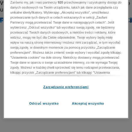
Zarówno my, jak i nasi partnerzy
920
przechowujemy i uzyskujemy dostęp do
danych osobowych na Twoim urządzeniu, takich jak dane przeglądania czy
unikalne identyfikatory. Wybierając „Akceptuj wszystko”, umożliwiasz
przetwarzanie tych danych w celach wskazanych w sekcji „Zaufani
Partnerzy mogą przetwarzać Twoje dane w następujących celach”. Jeśli
wybierzesz „Odrzuć wszystko” lub wycofasz swoją zgodę, nie będziemy
przetwarzać Twoich danych osobowych, a niektóre treści i reklamy, które
widzisz, mogą nie być dla Ciebie odpowiednie. Twoje wybory będą miały
wpływ na naszą stronę internetową i możesz nimi zarządzać, w tym wycofać
swoją zgodę, w dowolnym momencie za pomocą przycisku „Zarządzanie
preferencjami”. Możesz także zmienić swoje wybory i wycofać zgodę klikając
"Ustawienia cookies" na dole strony. Niektórzy dostawcy mogą przetwarzać
Twoje dane w oparciu o swoje uzasadnione interesy, co nie wymaga Twojej
zgody. Możesz w każdej chwili sprzeciwić się temu rodzajowi przetwarzania,
klikając przycisk „Zarządzanie preferencjami” lub klikając "Ustawienia
cookies" na dole strony. Nie możesz sprzeciwić się przetwarzaniu przez
dostawców danych osobowych w celu zapewnienia bezpieczeństwa,
Zarządzanie preferencjami
zapobiegania oszustwom i naprawiania błędów, a w tym celu mogą zostać
wykorzystane pewne dokładne dane geolokalizacyjne i aktywne skanowanie
cech urządzenia w celu identyfikacji. Nie możesz również sprzeciwić się
przetwarzaniu danych osobowych w celu dostarczania i prezentacji reklam i
Odrzuć wszystko
Akceptuj wszystko
treści. Wyjątek ten nie dotyczy reklam ukierunkowanych. Więcej szczegółów
znajdziesz w naszej Polityce Prywatności.
Polityka prywatności
Zaufani Partnerzy mogą przetwarzać Twoje dane w
następujących celach: