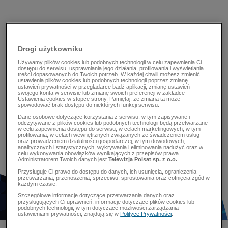
Drogi użytkowniku
Używamy plików cookies lub podobnych technologii w celu zapewnienia Ci
dostępu do serwisu, usprawniania jego działania, profilowania i wyświetlania
treści dopasowanych do Twoich potrzeb. W każdej chwili możesz zmienić
ustawienia plików cookies lub podobnych technologii poprzez zmianę
ustawień prywatności w przeglądarce bądź aplikacji, zmianę ustawień
swojego konta w serwisie lub zmianę swoich preferencji w zakładce
Ustawienia cookies w stopce strony. Pamiętaj, że zmiana ta może
spowodować brak dostępu do niektórych funkcji serwisu.
Dane osobowe dotyczące korzystania z serwisu, w tym zapisywane i
odczytywane z plików cookies lub podobnych technologii będą przetwarzane
w celu zapewnienia dostępu do serwisu, w celach marketingowych, w tym
profilowania, w celach wewnętrznych związanych ze świadczeniem usług
oraz prowadzeniem działalności gospodarczej, w tym dowodowych,
analitycznych i statystycznych, wykrywania i eliminowania nadużyć oraz w
celu wykonywania obowiązków wynikających z przepisów prawa.
Administratorem Twoich danych jest
Telewizja Polsat sp. z o.o.
Przysługuje Ci prawo do dostępu do danych, ich usunięcia, ograniczenia
przetwarzania, przenoszenia, sprzeciwu, sprostowania oraz cofnięcia zgód w
każdym czasie.
Szczegółowe informacje dotyczące przetwarzania danych oraz
przysługujących Ci uprawnień, informacje dotyczące plików cookies lub
podobnych technologii, w tym dotyczące możliwości zarządzania
ustawieniami prywatności, znajdują się w
Polityce Prywatności
.