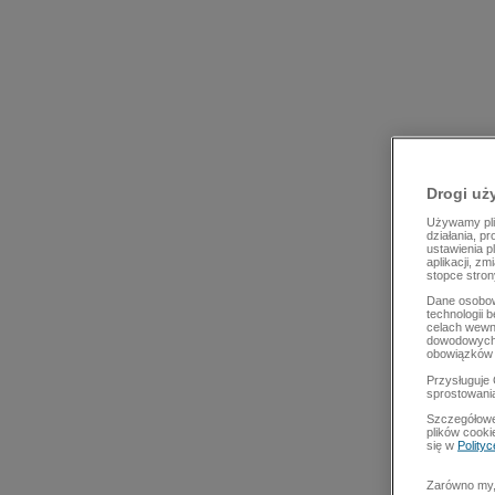
Drogi uż
Używamy plik
działania, p
ustawienia p
aplikacji, z
stopce stron
Dane osobow
technologii 
celach wewn
dowodowych,
obowiązków 
Przysługuje 
sprostowani
Szczegółowe
plików cooki
się w
Polity
Zarówno my, 