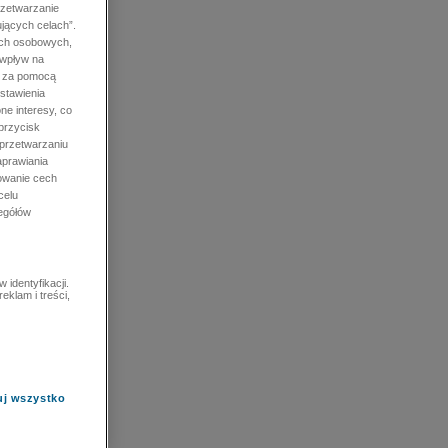
rzetwarzanie
jących celach”.
ych osobowych,
 wpływ na
e za pomocą
stawienia
ne interesy, co
przycisk
 przetwarzaniu
prawiania
owanie cech
celu
zegółów
identyfikacji.
eklam i treści,
uj wszystko