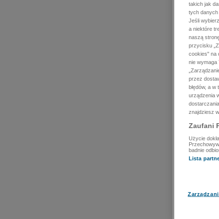
takich jak d
tych danych
Jeśli wybie
a niektóre t
naszą stron
przycisku „Z
cookies" na 
nie wymaga T
„Zarządzanie
przez dosta
błędów, a w
urządzenia w
dostarczania
znajdziesz w
Zaufani 
Użycie dokła
Przechowywan
badnie odbio
Lista part
Zarządzani