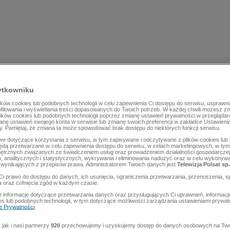
ytkowniku
ów cookies lub podobnych technologii w celu zapewnienia Ci dostępu do serwisu, usprawni
rofilowania i wyświetlania treści dopasowanych do Twoich potrzeb. W każdej chwili możesz z
lików cookies lub podobnych technologii poprzez zmianę ustawień prywatności w przegląda
mianę ustawień swojego konta w serwisie lub zmianę swoich preferencji w zakładce Ustawieni
y. Pamiętaj, że zmiana ta może spowodować brak dostępu do niektórych funkcji serwisu.
e dotyczące korzystania z serwisu, w tym zapisywane i odczytywane z plików cookies lu
będą przetwarzane w celu zapewnienia dostępu do serwisu, w celach marketingowych, w tym 
ętrznych związanych ze świadczeniem usług oraz prowadzeniem działalności gospodarczej
 analitycznych i statystycznych, wykrywania i eliminowania nadużyć oraz w celu wykonyw
wynikających z przepisów prawa. Administratorem Twoich danych jest
Telewizja Polsat sp.
Ci prawo do dostępu do danych, ich usunięcia, ograniczenia przetwarzania, przenoszenia, s
a oraz cofnięcia zgód w każdym czasie.
 informacje dotyczące przetwarzania danych oraz przysługujących Ci uprawnień, informacj
es lub podobnych technologii, w tym dotyczące możliwości zarządzania ustawieniami prywatn
ce Prywatności
.
jak i nasi partnerzy
920
przechowujemy i uzyskujemy dostęp do danych osobowych na Two