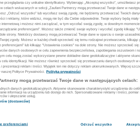
ane przeglądania czy unikalne identyfikatory. Wybierając „Akceptuj wszystko”, umożliwiasz p
 w celach wskazanych w sekcji „Zaufani Partnerzy mogą przetwarzać Twoje dane w następu
rzesz „Odrzuć wszystko” lub wycofasz swoją zgodę, nie będziemy przetwarzać Twoich dan
reści i reklamy, które widzisz, mogą nie być dla Ciebie odpowiednie. Twoje wybory będą miały
ę internetową i możesz nimi zarządzać, w tym wycofać swoją zgodę, w dowolnym momenci
arządzanie preferencjami”. Możesz także zmienić swoje wybory i wycofać zgodę klikając "U
dole strony. Niektórzy dostawcy mogą przetwarzać Twoje dane w oparciu o swoje uzasadnio
wojej zgody. Możesz w każdej chwili sprzeciwić się temu rodzajowi przetwarzania, klikając 
 preferencjami” lub klikając "Ustawienia cookies" na dole strony. Nie możesz sprzeciwić się
wców danych osobowych w celu zapewnienia bezpieczeństwa, zapobiegania oszustwom i na
 tym celu mogą zostać wykorzystane pewne dokładne dane geolokalizacyjne i aktywne skan
 celu identyfikacji. Nie możesz również sprzeciwić się przetwarzaniu danych osobowych w 
 i prezentacji reklam i treści. Wyjątek ten nie dotyczy reklam ukierunkowanych. Więcej szc
 naszej Polityce Prywatności.
Polityka prywatności
Partnerzy mogą przetwarzać Twoje dane w następujących celach:
dnych danych geolokalizacyjnych. Aktywne skanowanie charakterystyki urządzenia do celów 
ie informacji na urządzeniu lub dostęp do nich. Spersonalizowane reklamy i treści, pomiar r
rców i ulepszanie usług.
nerów (dostawców)
e preferencjami
Odrzuć wszystko
Akcept