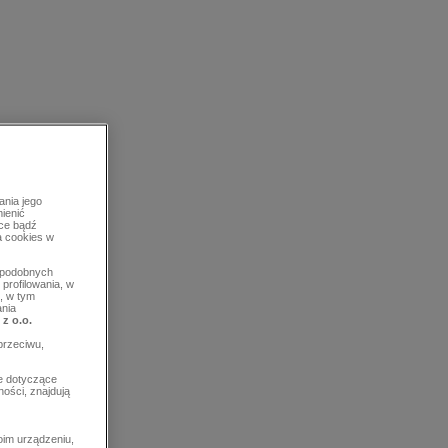
ania jego
mienić
rce bądź
a cookies w
b podobnych
profilowania, w
, w tym
ania
 z o.o.
przeciwu,
e dotyczące
ości, znajdują
im urządzeniu,