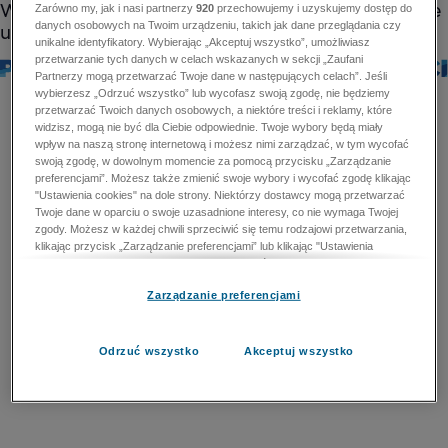
Zarówno my, jak i nasi partnerzy
920
przechowujemy i uzyskujemy dostęp do
danych osobowych na Twoim urządzeniu, takich jak dane przeglądania czy
unikalne identyfikatory. Wybierając „Akceptuj wszystko”, umożliwiasz
przetwarzanie tych danych w celach wskazanych w sekcji „Zaufani
Partnerzy mogą przetwarzać Twoje dane w następujących celach”. Jeśli
wybierzesz „Odrzuć wszystko” lub wycofasz swoją zgodę, nie będziemy
przetwarzać Twoich danych osobowych, a niektóre treści i reklamy, które
widzisz, mogą nie być dla Ciebie odpowiednie. Twoje wybory będą miały
wpływ na naszą stronę internetową i możesz nimi zarządzać, w tym wycofać
swoją zgodę, w dowolnym momencie za pomocą przycisku „Zarządzanie
preferencjami”. Możesz także zmienić swoje wybory i wycofać zgodę klikając
"Ustawienia cookies" na dole strony. Niektórzy dostawcy mogą przetwarzać
Twoje dane w oparciu o swoje uzasadnione interesy, co nie wymaga Twojej
zgody. Możesz w każdej chwili sprzeciwić się temu rodzajowi przetwarzania,
klikając przycisk „Zarządzanie preferencjami” lub klikając "Ustawienia
cookies" na dole strony. Nie możesz sprzeciwić się przetwarzaniu przez
dostawców danych osobowych w celu zapewnienia bezpieczeństwa,
Zarządzanie preferencjami
zapobiegania oszustwom i naprawiania błędów, a w tym celu mogą zostać
wykorzystane pewne dokładne dane geolokalizacyjne i aktywne skanowanie
cech urządzenia w celu identyfikacji. Nie możesz również sprzeciwić się
przetwarzaniu danych osobowych w celu dostarczania i prezentacji reklam i
Odrzuć wszystko
Akceptuj wszystko
treści. Wyjątek ten nie dotyczy reklam ukierunkowanych. Więcej szczegółów
znajdziesz w naszej Polityce Prywatności.
Polityka prywatności
Zaufani Partnerzy mogą przetwarzać Twoje dane w
następujących celach: