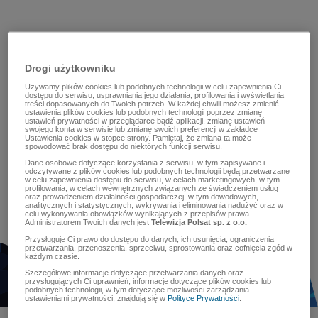
Drogi użytkowniku
Używamy plików cookies lub podobnych technologii w celu zapewnienia Ci
dostępu do serwisu, usprawniania jego działania, profilowania i wyświetlania
treści dopasowanych do Twoich potrzeb. W każdej chwili możesz zmienić
ustawienia plików cookies lub podobnych technologii poprzez zmianę
ustawień prywatności w przeglądarce bądź aplikacji, zmianę ustawień
swojego konta w serwisie lub zmianę swoich preferencji w zakładce
Ustawienia cookies w stopce strony. Pamiętaj, że zmiana ta może
spowodować brak dostępu do niektórych funkcji serwisu.
Dane osobowe dotyczące korzystania z serwisu, w tym zapisywane i
odczytywane z plików cookies lub podobnych technologii będą przetwarzane
w celu zapewnienia dostępu do serwisu, w celach marketingowych, w tym
profilowania, w celach wewnętrznych związanych ze świadczeniem usług
oraz prowadzeniem działalności gospodarczej, w tym dowodowych,
analitycznych i statystycznych, wykrywania i eliminowania nadużyć oraz w
celu wykonywania obowiązków wynikających z przepisów prawa.
Administratorem Twoich danych jest
Telewizja Polsat sp. z o.o.
Przysługuje Ci prawo do dostępu do danych, ich usunięcia, ograniczenia
przetwarzania, przenoszenia, sprzeciwu, sprostowania oraz cofnięcia zgód w
każdym czasie.
Szczegółowe informacje dotyczące przetwarzania danych oraz
przysługujących Ci uprawnień, informacje dotyczące plików cookies lub
podobnych technologii, w tym dotyczące możliwości zarządzania
ustawieniami prywatności, znajdują się w
Polityce Prywatności
.