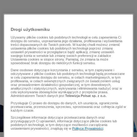
Drogi użytkowniku
Używamy plików cookies lub podobnych technologii w celu zapewnienia Ci
dostępu do serwisu, usprawniania jego działania, profilowania i wyświetlania
treści dopasowanych do Twoich potrzeb. W każdej chwili możesz zmienić
ustawienia plików cookies lub podobnych technologii poprzez zmianę
ustawień prywatności w przeglądarce bądź aplikacji, zmianę ustawień
swojego konta w serwisie lub zmianę swoich preferencji w zakładce
Ustawienia cookies w stopce strony. Pamiętaj, że zmiana ta może
spowodować brak dostępu do niektórych funkcji serwisu.
Dane osobowe dotyczące korzystania z serwisu, w tym zapisywane i
odczytywane z plików cookies lub podobnych technologii będą przetwarzane
w celu zapewnienia dostępu do serwisu, w celach marketingowych, w tym
profilowania, w celach wewnętrznych związanych ze świadczeniem usług
oraz prowadzeniem działalności gospodarczej, w tym dowodowych,
analitycznych i statystycznych, wykrywania i eliminowania nadużyć oraz w
celu wykonywania obowiązków wynikających z przepisów prawa.
Administratorem Twoich danych jest
Telewizja Polsat sp. z o.o.
Przysługuje Ci prawo do dostępu do danych, ich usunięcia, ograniczenia
przetwarzania, przenoszenia, sprzeciwu, sprostowania oraz cofnięcia zgód w
każdym czasie.
Szczegółowe informacje dotyczące przetwarzania danych oraz
przysługujących Ci uprawnień, informacje dotyczące plików cookies lub
podobnych technologii, w tym dotyczące możliwości zarządzania
ustawieniami prywatności, znajdują się w
Polityce Prywatności
.