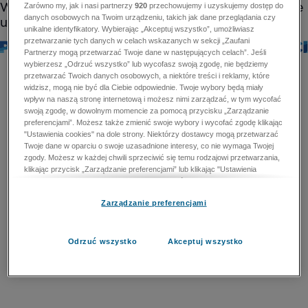
Zarówno my, jak i nasi partnerzy
920
przechowujemy i uzyskujemy dostęp do
danych osobowych na Twoim urządzeniu, takich jak dane przeglądania czy
unikalne identyfikatory. Wybierając „Akceptuj wszystko”, umożliwiasz
przetwarzanie tych danych w celach wskazanych w sekcji „Zaufani
Partnerzy mogą przetwarzać Twoje dane w następujących celach”. Jeśli
wybierzesz „Odrzuć wszystko” lub wycofasz swoją zgodę, nie będziemy
przetwarzać Twoich danych osobowych, a niektóre treści i reklamy, które
widzisz, mogą nie być dla Ciebie odpowiednie. Twoje wybory będą miały
wpływ na naszą stronę internetową i możesz nimi zarządzać, w tym wycofać
swoją zgodę, w dowolnym momencie za pomocą przycisku „Zarządzanie
preferencjami”. Możesz także zmienić swoje wybory i wycofać zgodę klikając
"Ustawienia cookies" na dole strony. Niektórzy dostawcy mogą przetwarzać
Twoje dane w oparciu o swoje uzasadnione interesy, co nie wymaga Twojej
zgody. Możesz w każdej chwili sprzeciwić się temu rodzajowi przetwarzania,
klikając przycisk „Zarządzanie preferencjami” lub klikając "Ustawienia
cookies" na dole strony. Nie możesz sprzeciwić się przetwarzaniu przez
dostawców danych osobowych w celu zapewnienia bezpieczeństwa,
Zarządzanie preferencjami
zapobiegania oszustwom i naprawiania błędów, a w tym celu mogą zostać
wykorzystane pewne dokładne dane geolokalizacyjne i aktywne skanowanie
cech urządzenia w celu identyfikacji. Nie możesz również sprzeciwić się
przetwarzaniu danych osobowych w celu dostarczania i prezentacji reklam i
Odrzuć wszystko
Akceptuj wszystko
treści. Wyjątek ten nie dotyczy reklam ukierunkowanych. Więcej szczegółów
znajdziesz w naszej Polityce Prywatności.
Polityka prywatności
Zaufani Partnerzy mogą przetwarzać Twoje dane w
następujących celach: