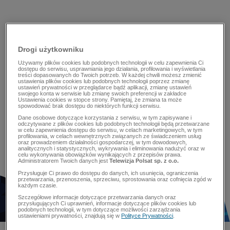
Drogi użytkowniku
Używamy plików cookies lub podobnych technologii w celu zapewnienia Ci
dostępu do serwisu, usprawniania jego działania, profilowania i wyświetlania
treści dopasowanych do Twoich potrzeb. W każdej chwili możesz zmienić
ustawienia plików cookies lub podobnych technologii poprzez zmianę
ustawień prywatności w przeglądarce bądź aplikacji, zmianę ustawień
swojego konta w serwisie lub zmianę swoich preferencji w zakładce
Ustawienia cookies w stopce strony. Pamiętaj, że zmiana ta może
spowodować brak dostępu do niektórych funkcji serwisu.
Dane osobowe dotyczące korzystania z serwisu, w tym zapisywane i
odczytywane z plików cookies lub podobnych technologii będą przetwarzane
w celu zapewnienia dostępu do serwisu, w celach marketingowych, w tym
profilowania, w celach wewnętrznych związanych ze świadczeniem usług
oraz prowadzeniem działalności gospodarczej, w tym dowodowych,
analitycznych i statystycznych, wykrywania i eliminowania nadużyć oraz w
celu wykonywania obowiązków wynikających z przepisów prawa.
Administratorem Twoich danych jest
Telewizja Polsat sp. z o.o.
Przysługuje Ci prawo do dostępu do danych, ich usunięcia, ograniczenia
przetwarzania, przenoszenia, sprzeciwu, sprostowania oraz cofnięcia zgód w
każdym czasie.
Szczegółowe informacje dotyczące przetwarzania danych oraz
przysługujących Ci uprawnień, informacje dotyczące plików cookies lub
podobnych technologii, w tym dotyczące możliwości zarządzania
ustawieniami prywatności, znajdują się w
Polityce Prywatności
.