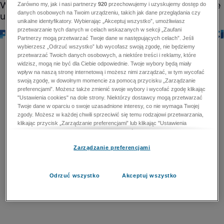
Zarówno my, jak i nasi partnerzy
920
przechowujemy i uzyskujemy dostęp do
danych osobowych na Twoim urządzeniu, takich jak dane przeglądania czy
unikalne identyfikatory. Wybierając „Akceptuj wszystko”, umożliwiasz
przetwarzanie tych danych w celach wskazanych w sekcji „Zaufani
Partnerzy mogą przetwarzać Twoje dane w następujących celach”. Jeśli
wybierzesz „Odrzuć wszystko” lub wycofasz swoją zgodę, nie będziemy
przetwarzać Twoich danych osobowych, a niektóre treści i reklamy, które
widzisz, mogą nie być dla Ciebie odpowiednie. Twoje wybory będą miały
wpływ na naszą stronę internetową i możesz nimi zarządzać, w tym wycofać
swoją zgodę, w dowolnym momencie za pomocą przycisku „Zarządzanie
preferencjami”. Możesz także zmienić swoje wybory i wycofać zgodę klikając
"Ustawienia cookies" na dole strony. Niektórzy dostawcy mogą przetwarzać
Twoje dane w oparciu o swoje uzasadnione interesy, co nie wymaga Twojej
zgody. Możesz w każdej chwili sprzeciwić się temu rodzajowi przetwarzania,
klikając przycisk „Zarządzanie preferencjami” lub klikając "Ustawienia
cookies" na dole strony. Nie możesz sprzeciwić się przetwarzaniu przez
dostawców danych osobowych w celu zapewnienia bezpieczeństwa,
Zarządzanie preferencjami
zapobiegania oszustwom i naprawiania błędów, a w tym celu mogą zostać
wykorzystane pewne dokładne dane geolokalizacyjne i aktywne skanowanie
cech urządzenia w celu identyfikacji. Nie możesz również sprzeciwić się
przetwarzaniu danych osobowych w celu dostarczania i prezentacji reklam i
Odrzuć wszystko
Akceptuj wszystko
treści. Wyjątek ten nie dotyczy reklam ukierunkowanych. Więcej szczegółów
znajdziesz w naszej Polityce Prywatności.
Polityka prywatności
Zaufani Partnerzy mogą przetwarzać Twoje dane w
następujących celach: