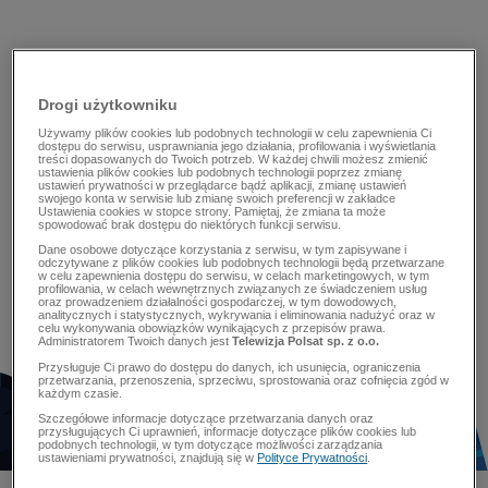
Drogi użytkowniku
Używamy plików cookies lub podobnych technologii w celu zapewnienia Ci
dostępu do serwisu, usprawniania jego działania, profilowania i wyświetlania
treści dopasowanych do Twoich potrzeb. W każdej chwili możesz zmienić
ustawienia plików cookies lub podobnych technologii poprzez zmianę
ustawień prywatności w przeglądarce bądź aplikacji, zmianę ustawień
swojego konta w serwisie lub zmianę swoich preferencji w zakładce
Ustawienia cookies w stopce strony. Pamiętaj, że zmiana ta może
spowodować brak dostępu do niektórych funkcji serwisu.
Dane osobowe dotyczące korzystania z serwisu, w tym zapisywane i
odczytywane z plików cookies lub podobnych technologii będą przetwarzane
w celu zapewnienia dostępu do serwisu, w celach marketingowych, w tym
profilowania, w celach wewnętrznych związanych ze świadczeniem usług
oraz prowadzeniem działalności gospodarczej, w tym dowodowych,
analitycznych i statystycznych, wykrywania i eliminowania nadużyć oraz w
celu wykonywania obowiązków wynikających z przepisów prawa.
Administratorem Twoich danych jest
Telewizja Polsat sp. z o.o.
Przysługuje Ci prawo do dostępu do danych, ich usunięcia, ograniczenia
przetwarzania, przenoszenia, sprzeciwu, sprostowania oraz cofnięcia zgód w
każdym czasie.
Szczegółowe informacje dotyczące przetwarzania danych oraz
przysługujących Ci uprawnień, informacje dotyczące plików cookies lub
podobnych technologii, w tym dotyczące możliwości zarządzania
ustawieniami prywatności, znajdują się w
Polityce Prywatności
.