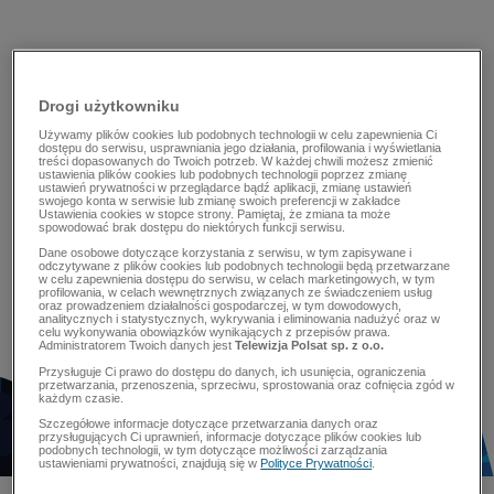
Drogi użytkowniku
Używamy plików cookies lub podobnych technologii w celu zapewnienia Ci
dostępu do serwisu, usprawniania jego działania, profilowania i wyświetlania
treści dopasowanych do Twoich potrzeb. W każdej chwili możesz zmienić
ustawienia plików cookies lub podobnych technologii poprzez zmianę
ustawień prywatności w przeglądarce bądź aplikacji, zmianę ustawień
swojego konta w serwisie lub zmianę swoich preferencji w zakładce
Ustawienia cookies w stopce strony. Pamiętaj, że zmiana ta może
spowodować brak dostępu do niektórych funkcji serwisu.
Dane osobowe dotyczące korzystania z serwisu, w tym zapisywane i
odczytywane z plików cookies lub podobnych technologii będą przetwarzane
w celu zapewnienia dostępu do serwisu, w celach marketingowych, w tym
profilowania, w celach wewnętrznych związanych ze świadczeniem usług
oraz prowadzeniem działalności gospodarczej, w tym dowodowych,
analitycznych i statystycznych, wykrywania i eliminowania nadużyć oraz w
celu wykonywania obowiązków wynikających z przepisów prawa.
Administratorem Twoich danych jest
Telewizja Polsat sp. z o.o.
Przysługuje Ci prawo do dostępu do danych, ich usunięcia, ograniczenia
przetwarzania, przenoszenia, sprzeciwu, sprostowania oraz cofnięcia zgód w
każdym czasie.
Szczegółowe informacje dotyczące przetwarzania danych oraz
przysługujących Ci uprawnień, informacje dotyczące plików cookies lub
podobnych technologii, w tym dotyczące możliwości zarządzania
ustawieniami prywatności, znajdują się w
Polityce Prywatności
.