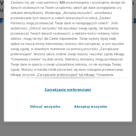
Zarówno my, jak i nasi partnerzy
920
przechowujemy i uzyskujemy dostęp do
danych osobowych na Twoim urządzeniu, takich jak dane przeglądania czy
unikalne identyfikatory. Wybierając „Akceptuj wszystko”, umożliwiasz
przetwarzanie tych danych w celach wskazanych w sekcji „Zaufani
Partnerzy mogą przetwarzać Twoje dane w następujących celach”. Jeśli
wybierzesz „Odrzuć wszystko” lub wycofasz swoją zgodę, nie będziemy
przetwarzać Twoich danych osobowych, a niektóre treści i reklamy, które
widzisz, mogą nie być dla Ciebie odpowiednie. Twoje wybory będą miały
wpływ na naszą stronę internetową i możesz nimi zarządzać, w tym wycofać
swoją zgodę, w dowolnym momencie za pomocą przycisku „Zarządzanie
preferencjami”. Możesz także zmienić swoje wybory i wycofać zgodę klikając
"Ustawienia cookies" na dole strony. Niektórzy dostawcy mogą przetwarzać
Twoje dane w oparciu o swoje uzasadnione interesy, co nie wymaga Twojej
zgody. Możesz w każdej chwili sprzeciwić się temu rodzajowi przetwarzania,
klikając przycisk „Zarządzanie preferencjami” lub klikając "Ustawienia
cookies" na dole strony. Nie możesz sprzeciwić się przetwarzaniu przez
dostawców danych osobowych w celu zapewnienia bezpieczeństwa,
Zarządzanie preferencjami
zapobiegania oszustwom i naprawiania błędów, a w tym celu mogą zostać
wykorzystane pewne dokładne dane geolokalizacyjne i aktywne skanowanie
cech urządzenia w celu identyfikacji. Nie możesz również sprzeciwić się
przetwarzaniu danych osobowych w celu dostarczania i prezentacji reklam i
Odrzuć wszystko
Akceptuj wszystko
treści. Wyjątek ten nie dotyczy reklam ukierunkowanych. Więcej szczegółów
znajdziesz w naszej Polityce Prywatności.
Polityka prywatności
Zaufani Partnerzy mogą przetwarzać Twoje dane w
następujących celach: