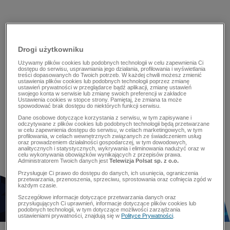
Drogi użytkowniku
Używamy plików cookies lub podobnych technologii w celu zapewnienia Ci
dostępu do serwisu, usprawniania jego działania, profilowania i wyświetlania
treści dopasowanych do Twoich potrzeb. W każdej chwili możesz zmienić
ustawienia plików cookies lub podobnych technologii poprzez zmianę
ustawień prywatności w przeglądarce bądź aplikacji, zmianę ustawień
swojego konta w serwisie lub zmianę swoich preferencji w zakładce
Ustawienia cookies w stopce strony. Pamiętaj, że zmiana ta może
spowodować brak dostępu do niektórych funkcji serwisu.
Dane osobowe dotyczące korzystania z serwisu, w tym zapisywane i
odczytywane z plików cookies lub podobnych technologii będą przetwarzane
w celu zapewnienia dostępu do serwisu, w celach marketingowych, w tym
profilowania, w celach wewnętrznych związanych ze świadczeniem usług
oraz prowadzeniem działalności gospodarczej, w tym dowodowych,
analitycznych i statystycznych, wykrywania i eliminowania nadużyć oraz w
celu wykonywania obowiązków wynikających z przepisów prawa.
Administratorem Twoich danych jest
Telewizja Polsat sp. z o.o.
Przysługuje Ci prawo do dostępu do danych, ich usunięcia, ograniczenia
przetwarzania, przenoszenia, sprzeciwu, sprostowania oraz cofnięcia zgód w
każdym czasie.
Szczegółowe informacje dotyczące przetwarzania danych oraz
przysługujących Ci uprawnień, informacje dotyczące plików cookies lub
podobnych technologii, w tym dotyczące możliwości zarządzania
ustawieniami prywatności, znajdują się w
Polityce Prywatności
.