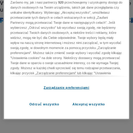
Zarówno my, jak i nasi partnerzy
920
przechowujemy i uzyskujemy dostęp do
danych osobowych na Twoim urządzeniu, takich jak dane przeglądania czy
unikalne identyfikatory. Wybierając „Akceptuj wszystko”, umożliwiasz
przetwarzanie tych danych w celach wskazanych w sekcji „Zaufani
Partnerzy mogą przetwarzać Twoje dane w następujących celach”. Jeśli
wybierzesz „Odrzuć wszystko” lub wycofasz swoją zgodę, nie będziemy
przetwarzać Twoich danych osobowych, a niektóre treści i reklamy, które
widzisz, mogą nie być dla Ciebie odpowiednie. Twoje wybory będą miały
wpływ na naszą stronę internetową i możesz nimi zarządzać, w tym wycofać
swoją zgodę, w dowolnym momencie za pomocą przycisku „Zarządzanie
preferencjami”. Możesz także zmienić swoje wybory i wycofać zgodę klikając
"Ustawienia cookies" na dole strony. Niektórzy dostawcy mogą przetwarzać
Twoje dane w oparciu o swoje uzasadnione interesy, co nie wymaga Twojej
zgody. Możesz w każdej chwili sprzeciwić się temu rodzajowi przetwarzania,
klikając przycisk „Zarządzanie preferencjami” lub klikając "Ustawienia
cookies" na dole strony. Nie możesz sprzeciwić się przetwarzaniu przez
dostawców danych osobowych w celu zapewnienia bezpieczeństwa,
Zarządzanie preferencjami
zapobiegania oszustwom i naprawiania błędów, a w tym celu mogą zostać
wykorzystane pewne dokładne dane geolokalizacyjne i aktywne skanowanie
cech urządzenia w celu identyfikacji. Nie możesz również sprzeciwić się
przetwarzaniu danych osobowych w celu dostarczania i prezentacji reklam i
Odrzuć wszystko
Akceptuj wszystko
treści. Wyjątek ten nie dotyczy reklam ukierunkowanych. Więcej szczegółów
znajdziesz w naszej Polityce Prywatności.
Polityka prywatności
Zaufani Partnerzy mogą przetwarzać Twoje dane w
następujących celach: