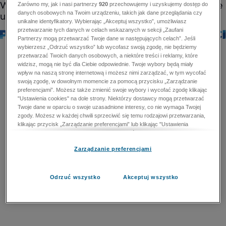
Zarówno my, jak i nasi partnerzy
920
przechowujemy i uzyskujemy dostęp do
danych osobowych na Twoim urządzeniu, takich jak dane przeglądania czy
unikalne identyfikatory. Wybierając „Akceptuj wszystko”, umożliwiasz
przetwarzanie tych danych w celach wskazanych w sekcji „Zaufani
Partnerzy mogą przetwarzać Twoje dane w następujących celach”. Jeśli
wybierzesz „Odrzuć wszystko” lub wycofasz swoją zgodę, nie będziemy
przetwarzać Twoich danych osobowych, a niektóre treści i reklamy, które
widzisz, mogą nie być dla Ciebie odpowiednie. Twoje wybory będą miały
wpływ na naszą stronę internetową i możesz nimi zarządzać, w tym wycofać
swoją zgodę, w dowolnym momencie za pomocą przycisku „Zarządzanie
preferencjami”. Możesz także zmienić swoje wybory i wycofać zgodę klikając
"Ustawienia cookies" na dole strony. Niektórzy dostawcy mogą przetwarzać
Twoje dane w oparciu o swoje uzasadnione interesy, co nie wymaga Twojej
zgody. Możesz w każdej chwili sprzeciwić się temu rodzajowi przetwarzania,
klikając przycisk „Zarządzanie preferencjami” lub klikając "Ustawienia
cookies" na dole strony. Nie możesz sprzeciwić się przetwarzaniu przez
dostawców danych osobowych w celu zapewnienia bezpieczeństwa,
Zarządzanie preferencjami
zapobiegania oszustwom i naprawiania błędów, a w tym celu mogą zostać
wykorzystane pewne dokładne dane geolokalizacyjne i aktywne skanowanie
cech urządzenia w celu identyfikacji. Nie możesz również sprzeciwić się
przetwarzaniu danych osobowych w celu dostarczania i prezentacji reklam i
Odrzuć wszystko
Akceptuj wszystko
treści. Wyjątek ten nie dotyczy reklam ukierunkowanych. Więcej szczegółów
znajdziesz w naszej Polityce Prywatności.
Polityka prywatności
Zaufani Partnerzy mogą przetwarzać Twoje dane w
następujących celach: