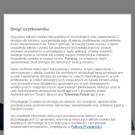
Drogi użytkowniku
Używamy plików cookies lub podobnych technologii w celu zapewnienia Ci
dostępu do serwisu, usprawniania jego działania, profilowania i wyświetlania
treści dopasowanych do Twoich potrzeb. W każdej chwili możesz zmienić
ustawienia plików cookies lub podobnych technologii poprzez zmianę
ustawień prywatności w przeglądarce bądź aplikacji, zmianę ustawień
swojego konta w serwisie lub zmianę swoich preferencji w zakładce
Ustawienia cookies w stopce strony. Pamiętaj, że zmiana ta może
spowodować brak dostępu do niektórych funkcji serwisu.
Dane osobowe dotyczące korzystania z serwisu, w tym zapisywane i
odczytywane z plików cookies lub podobnych technologii będą przetwarzane
w celu zapewnienia dostępu do serwisu, w celach marketingowych, w tym
profilowania, w celach wewnętrznych związanych ze świadczeniem usług
oraz prowadzeniem działalności gospodarczej, w tym dowodowych,
analitycznych i statystycznych, wykrywania i eliminowania nadużyć oraz w
celu wykonywania obowiązków wynikających z przepisów prawa.
Administratorem Twoich danych jest
Telewizja Polsat sp. z o.o.
Przysługuje Ci prawo do dostępu do danych, ich usunięcia, ograniczenia
przetwarzania, przenoszenia, sprzeciwu, sprostowania oraz cofnięcia zgód w
każdym czasie.
Szczegółowe informacje dotyczące przetwarzania danych oraz
przysługujących Ci uprawnień, informacje dotyczące plików cookies lub
podobnych technologii, w tym dotyczące możliwości zarządzania
ustawieniami prywatności, znajdują się w
Polityce Prywatności
.