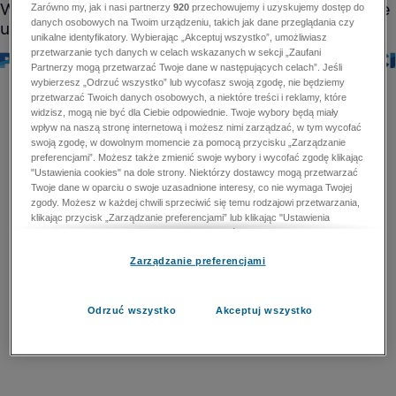
Zarówno my, jak i nasi partnerzy
920
przechowujemy i uzyskujemy dostęp do
danych osobowych na Twoim urządzeniu, takich jak dane przeglądania czy
unikalne identyfikatory. Wybierając „Akceptuj wszystko”, umożliwiasz
przetwarzanie tych danych w celach wskazanych w sekcji „Zaufani
Partnerzy mogą przetwarzać Twoje dane w następujących celach”. Jeśli
wybierzesz „Odrzuć wszystko” lub wycofasz swoją zgodę, nie będziemy
przetwarzać Twoich danych osobowych, a niektóre treści i reklamy, które
widzisz, mogą nie być dla Ciebie odpowiednie. Twoje wybory będą miały
wpływ na naszą stronę internetową i możesz nimi zarządzać, w tym wycofać
swoją zgodę, w dowolnym momencie za pomocą przycisku „Zarządzanie
preferencjami”. Możesz także zmienić swoje wybory i wycofać zgodę klikając
"Ustawienia cookies" na dole strony. Niektórzy dostawcy mogą przetwarzać
Twoje dane w oparciu o swoje uzasadnione interesy, co nie wymaga Twojej
zgody. Możesz w każdej chwili sprzeciwić się temu rodzajowi przetwarzania,
klikając przycisk „Zarządzanie preferencjami” lub klikając "Ustawienia
cookies" na dole strony. Nie możesz sprzeciwić się przetwarzaniu przez
dostawców danych osobowych w celu zapewnienia bezpieczeństwa,
Zarządzanie preferencjami
zapobiegania oszustwom i naprawiania błędów, a w tym celu mogą zostać
wykorzystane pewne dokładne dane geolokalizacyjne i aktywne skanowanie
cech urządzenia w celu identyfikacji. Nie możesz również sprzeciwić się
przetwarzaniu danych osobowych w celu dostarczania i prezentacji reklam i
Odrzuć wszystko
Akceptuj wszystko
treści. Wyjątek ten nie dotyczy reklam ukierunkowanych. Więcej szczegółów
znajdziesz w naszej Polityce Prywatności.
Polityka prywatności
Zaufani Partnerzy mogą przetwarzać Twoje dane w
następujących celach: