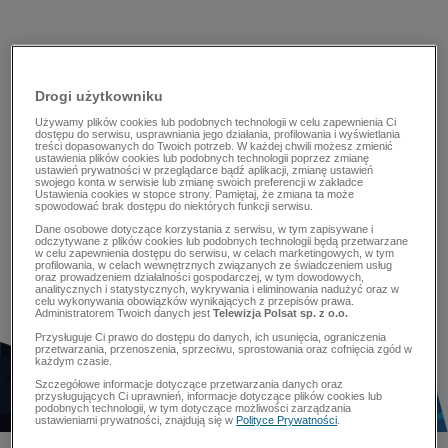
Drogi użytkowniku
Używamy plików cookies lub podobnych technologii w celu zapewnienia Ci
dostępu do serwisu, usprawniania jego działania, profilowania i wyświetlania
treści dopasowanych do Twoich potrzeb. W każdej chwili możesz zmienić
ustawienia plików cookies lub podobnych technologii poprzez zmianę
ustawień prywatności w przeglądarce bądź aplikacji, zmianę ustawień
swojego konta w serwisie lub zmianę swoich preferencji w zakładce
Ustawienia cookies w stopce strony. Pamiętaj, że zmiana ta może
spowodować brak dostępu do niektórych funkcji serwisu.
Dane osobowe dotyczące korzystania z serwisu, w tym zapisywane i
odczytywane z plików cookies lub podobnych technologii będą przetwarzane
w celu zapewnienia dostępu do serwisu, w celach marketingowych, w tym
profilowania, w celach wewnętrznych związanych ze świadczeniem usług
oraz prowadzeniem działalności gospodarczej, w tym dowodowych,
analitycznych i statystycznych, wykrywania i eliminowania nadużyć oraz w
celu wykonywania obowiązków wynikających z przepisów prawa.
Administratorem Twoich danych jest
Telewizja Polsat sp. z o.o.
Przysługuje Ci prawo do dostępu do danych, ich usunięcia, ograniczenia
przetwarzania, przenoszenia, sprzeciwu, sprostowania oraz cofnięcia zgód w
każdym czasie.
Szczegółowe informacje dotyczące przetwarzania danych oraz
przysługujących Ci uprawnień, informacje dotyczące plików cookies lub
podobnych technologii, w tym dotyczące możliwości zarządzania
ustawieniami prywatności, znajdują się w
Polityce Prywatności
.