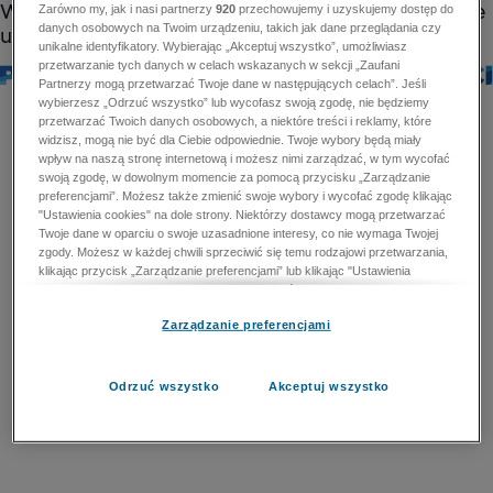
Zarówno my, jak i nasi partnerzy
920
przechowujemy i uzyskujemy dostęp do
danych osobowych na Twoim urządzeniu, takich jak dane przeglądania czy
unikalne identyfikatory. Wybierając „Akceptuj wszystko”, umożliwiasz
przetwarzanie tych danych w celach wskazanych w sekcji „Zaufani
Partnerzy mogą przetwarzać Twoje dane w następujących celach”. Jeśli
wybierzesz „Odrzuć wszystko” lub wycofasz swoją zgodę, nie będziemy
przetwarzać Twoich danych osobowych, a niektóre treści i reklamy, które
widzisz, mogą nie być dla Ciebie odpowiednie. Twoje wybory będą miały
wpływ na naszą stronę internetową i możesz nimi zarządzać, w tym wycofać
swoją zgodę, w dowolnym momencie za pomocą przycisku „Zarządzanie
preferencjami”. Możesz także zmienić swoje wybory i wycofać zgodę klikając
"Ustawienia cookies" na dole strony. Niektórzy dostawcy mogą przetwarzać
Twoje dane w oparciu o swoje uzasadnione interesy, co nie wymaga Twojej
zgody. Możesz w każdej chwili sprzeciwić się temu rodzajowi przetwarzania,
klikając przycisk „Zarządzanie preferencjami” lub klikając "Ustawienia
cookies" na dole strony. Nie możesz sprzeciwić się przetwarzaniu przez
dostawców danych osobowych w celu zapewnienia bezpieczeństwa,
Zarządzanie preferencjami
zapobiegania oszustwom i naprawiania błędów, a w tym celu mogą zostać
wykorzystane pewne dokładne dane geolokalizacyjne i aktywne skanowanie
cech urządzenia w celu identyfikacji. Nie możesz również sprzeciwić się
przetwarzaniu danych osobowych w celu dostarczania i prezentacji reklam i
Odrzuć wszystko
Akceptuj wszystko
treści. Wyjątek ten nie dotyczy reklam ukierunkowanych. Więcej szczegółów
znajdziesz w naszej Polityce Prywatności.
Polityka prywatności
Zaufani Partnerzy mogą przetwarzać Twoje dane w
następujących celach: