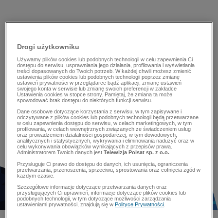
Drogi użytkowniku
Używamy plików cookies lub podobnych technologii w celu zapewnienia Ci
dostępu do serwisu, usprawniania jego działania, profilowania i wyświetlania
treści dopasowanych do Twoich potrzeb. W każdej chwili możesz zmienić
ustawienia plików cookies lub podobnych technologii poprzez zmianę
ustawień prywatności w przeglądarce bądź aplikacji, zmianę ustawień
swojego konta w serwisie lub zmianę swoich preferencji w zakładce
Ustawienia cookies w stopce strony. Pamiętaj, że zmiana ta może
spowodować brak dostępu do niektórych funkcji serwisu.
Dane osobowe dotyczące korzystania z serwisu, w tym zapisywane i
odczytywane z plików cookies lub podobnych technologii będą przetwarzane
w celu zapewnienia dostępu do serwisu, w celach marketingowych, w tym
profilowania, w celach wewnętrznych związanych ze świadczeniem usług
oraz prowadzeniem działalności gospodarczej, w tym dowodowych,
analitycznych i statystycznych, wykrywania i eliminowania nadużyć oraz w
celu wykonywania obowiązków wynikających z przepisów prawa.
Administratorem Twoich danych jest
Telewizja Polsat sp. z o.o.
Przysługuje Ci prawo do dostępu do danych, ich usunięcia, ograniczenia
przetwarzania, przenoszenia, sprzeciwu, sprostowania oraz cofnięcia zgód w
każdym czasie.
Szczegółowe informacje dotyczące przetwarzania danych oraz
przysługujących Ci uprawnień, informacje dotyczące plików cookies lub
podobnych technologii, w tym dotyczące możliwości zarządzania
ustawieniami prywatności, znajdują się w
Polityce Prywatności
.