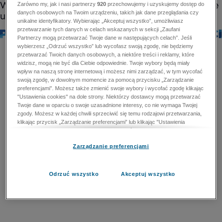
Zarówno my, jak i nasi partnerzy
920
przechowujemy i uzyskujemy dostęp do
danych osobowych na Twoim urządzeniu, takich jak dane przeglądania czy
unikalne identyfikatory. Wybierając „Akceptuj wszystko”, umożliwiasz
przetwarzanie tych danych w celach wskazanych w sekcji „Zaufani
Partnerzy mogą przetwarzać Twoje dane w następujących celach”. Jeśli
wybierzesz „Odrzuć wszystko” lub wycofasz swoją zgodę, nie będziemy
przetwarzać Twoich danych osobowych, a niektóre treści i reklamy, które
widzisz, mogą nie być dla Ciebie odpowiednie. Twoje wybory będą miały
wpływ na naszą stronę internetową i możesz nimi zarządzać, w tym wycofać
swoją zgodę, w dowolnym momencie za pomocą przycisku „Zarządzanie
preferencjami”. Możesz także zmienić swoje wybory i wycofać zgodę klikając
"Ustawienia cookies" na dole strony. Niektórzy dostawcy mogą przetwarzać
Twoje dane w oparciu o swoje uzasadnione interesy, co nie wymaga Twojej
zgody. Możesz w każdej chwili sprzeciwić się temu rodzajowi przetwarzania,
klikając przycisk „Zarządzanie preferencjami” lub klikając "Ustawienia
cookies" na dole strony. Nie możesz sprzeciwić się przetwarzaniu przez
dostawców danych osobowych w celu zapewnienia bezpieczeństwa,
Zarządzanie preferencjami
zapobiegania oszustwom i naprawiania błędów, a w tym celu mogą zostać
wykorzystane pewne dokładne dane geolokalizacyjne i aktywne skanowanie
cech urządzenia w celu identyfikacji. Nie możesz również sprzeciwić się
przetwarzaniu danych osobowych w celu dostarczania i prezentacji reklam i
Odrzuć wszystko
Akceptuj wszystko
treści. Wyjątek ten nie dotyczy reklam ukierunkowanych. Więcej szczegółów
znajdziesz w naszej Polityce Prywatności.
Polityka prywatności
Zaufani Partnerzy mogą przetwarzać Twoje dane w
następujących celach: