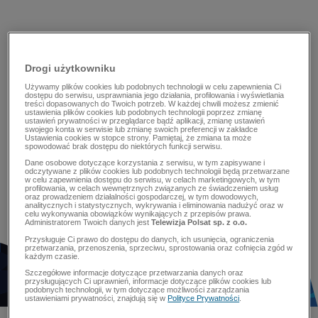
Drogi użytkowniku
Używamy plików cookies lub podobnych technologii w celu zapewnienia Ci
dostępu do serwisu, usprawniania jego działania, profilowania i wyświetlania
treści dopasowanych do Twoich potrzeb. W każdej chwili możesz zmienić
ustawienia plików cookies lub podobnych technologii poprzez zmianę
ustawień prywatności w przeglądarce bądź aplikacji, zmianę ustawień
swojego konta w serwisie lub zmianę swoich preferencji w zakładce
Ustawienia cookies w stopce strony. Pamiętaj, że zmiana ta może
spowodować brak dostępu do niektórych funkcji serwisu.
Dane osobowe dotyczące korzystania z serwisu, w tym zapisywane i
odczytywane z plików cookies lub podobnych technologii będą przetwarzane
w celu zapewnienia dostępu do serwisu, w celach marketingowych, w tym
profilowania, w celach wewnętrznych związanych ze świadczeniem usług
oraz prowadzeniem działalności gospodarczej, w tym dowodowych,
analitycznych i statystycznych, wykrywania i eliminowania nadużyć oraz w
celu wykonywania obowiązków wynikających z przepisów prawa.
Administratorem Twoich danych jest
Telewizja Polsat sp. z o.o.
Przysługuje Ci prawo do dostępu do danych, ich usunięcia, ograniczenia
przetwarzania, przenoszenia, sprzeciwu, sprostowania oraz cofnięcia zgód w
każdym czasie.
Szczegółowe informacje dotyczące przetwarzania danych oraz
przysługujących Ci uprawnień, informacje dotyczące plików cookies lub
podobnych technologii, w tym dotyczące możliwości zarządzania
ustawieniami prywatności, znajdują się w
Polityce Prywatności
.