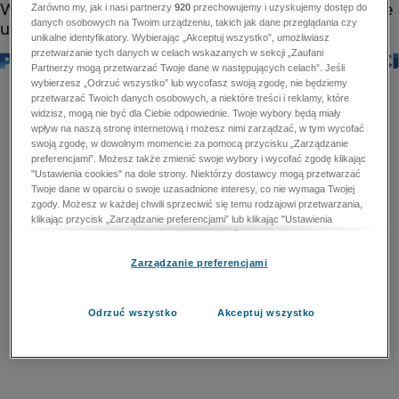
Zarówno my, jak i nasi partnerzy
920
przechowujemy i uzyskujemy dostęp do
danych osobowych na Twoim urządzeniu, takich jak dane przeglądania czy
unikalne identyfikatory. Wybierając „Akceptuj wszystko”, umożliwiasz
przetwarzanie tych danych w celach wskazanych w sekcji „Zaufani
Partnerzy mogą przetwarzać Twoje dane w następujących celach”. Jeśli
wybierzesz „Odrzuć wszystko” lub wycofasz swoją zgodę, nie będziemy
przetwarzać Twoich danych osobowych, a niektóre treści i reklamy, które
widzisz, mogą nie być dla Ciebie odpowiednie. Twoje wybory będą miały
wpływ na naszą stronę internetową i możesz nimi zarządzać, w tym wycofać
swoją zgodę, w dowolnym momencie za pomocą przycisku „Zarządzanie
preferencjami”. Możesz także zmienić swoje wybory i wycofać zgodę klikając
"Ustawienia cookies" na dole strony. Niektórzy dostawcy mogą przetwarzać
Twoje dane w oparciu o swoje uzasadnione interesy, co nie wymaga Twojej
zgody. Możesz w każdej chwili sprzeciwić się temu rodzajowi przetwarzania,
klikając przycisk „Zarządzanie preferencjami” lub klikając "Ustawienia
cookies" na dole strony. Nie możesz sprzeciwić się przetwarzaniu przez
dostawców danych osobowych w celu zapewnienia bezpieczeństwa,
Zarządzanie preferencjami
zapobiegania oszustwom i naprawiania błędów, a w tym celu mogą zostać
wykorzystane pewne dokładne dane geolokalizacyjne i aktywne skanowanie
cech urządzenia w celu identyfikacji. Nie możesz również sprzeciwić się
przetwarzaniu danych osobowych w celu dostarczania i prezentacji reklam i
Odrzuć wszystko
Akceptuj wszystko
treści. Wyjątek ten nie dotyczy reklam ukierunkowanych. Więcej szczegółów
znajdziesz w naszej Polityce Prywatności.
Polityka prywatności
Zaufani Partnerzy mogą przetwarzać Twoje dane w
następujących celach: