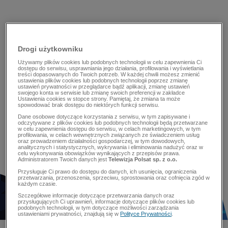
Drogi użytkowniku
Używamy plików cookies lub podobnych technologii w celu zapewnienia Ci
dostępu do serwisu, usprawniania jego działania, profilowania i wyświetlania
treści dopasowanych do Twoich potrzeb. W każdej chwili możesz zmienić
ustawienia plików cookies lub podobnych technologii poprzez zmianę
ustawień prywatności w przeglądarce bądź aplikacji, zmianę ustawień
swojego konta w serwisie lub zmianę swoich preferencji w zakładce
Ustawienia cookies w stopce strony. Pamiętaj, że zmiana ta może
spowodować brak dostępu do niektórych funkcji serwisu.
Dane osobowe dotyczące korzystania z serwisu, w tym zapisywane i
odczytywane z plików cookies lub podobnych technologii będą przetwarzane
w celu zapewnienia dostępu do serwisu, w celach marketingowych, w tym
profilowania, w celach wewnętrznych związanych ze świadczeniem usług
oraz prowadzeniem działalności gospodarczej, w tym dowodowych,
analitycznych i statystycznych, wykrywania i eliminowania nadużyć oraz w
celu wykonywania obowiązków wynikających z przepisów prawa.
Administratorem Twoich danych jest
Telewizja Polsat sp. z o.o.
Przysługuje Ci prawo do dostępu do danych, ich usunięcia, ograniczenia
przetwarzania, przenoszenia, sprzeciwu, sprostowania oraz cofnięcia zgód w
każdym czasie.
Szczegółowe informacje dotyczące przetwarzania danych oraz
przysługujących Ci uprawnień, informacje dotyczące plików cookies lub
podobnych technologii, w tym dotyczące możliwości zarządzania
ustawieniami prywatności, znajdują się w
Polityce Prywatności
.