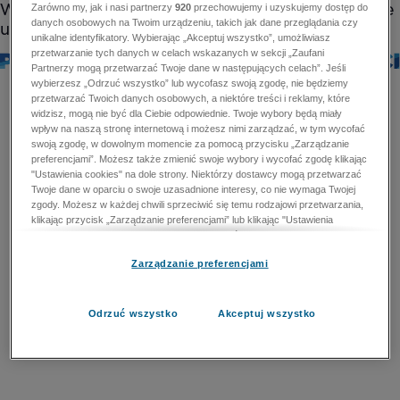
Zarówno my, jak i nasi partnerzy
920
przechowujemy i uzyskujemy dostęp do
danych osobowych na Twoim urządzeniu, takich jak dane przeglądania czy
unikalne identyfikatory. Wybierając „Akceptuj wszystko”, umożliwiasz
przetwarzanie tych danych w celach wskazanych w sekcji „Zaufani
Partnerzy mogą przetwarzać Twoje dane w następujących celach”. Jeśli
wybierzesz „Odrzuć wszystko” lub wycofasz swoją zgodę, nie będziemy
przetwarzać Twoich danych osobowych, a niektóre treści i reklamy, które
widzisz, mogą nie być dla Ciebie odpowiednie. Twoje wybory będą miały
wpływ na naszą stronę internetową i możesz nimi zarządzać, w tym wycofać
swoją zgodę, w dowolnym momencie za pomocą przycisku „Zarządzanie
preferencjami”. Możesz także zmienić swoje wybory i wycofać zgodę klikając
"Ustawienia cookies" na dole strony. Niektórzy dostawcy mogą przetwarzać
Twoje dane w oparciu o swoje uzasadnione interesy, co nie wymaga Twojej
zgody. Możesz w każdej chwili sprzeciwić się temu rodzajowi przetwarzania,
klikając przycisk „Zarządzanie preferencjami” lub klikając "Ustawienia
cookies" na dole strony. Nie możesz sprzeciwić się przetwarzaniu przez
dostawców danych osobowych w celu zapewnienia bezpieczeństwa,
Zarządzanie preferencjami
zapobiegania oszustwom i naprawiania błędów, a w tym celu mogą zostać
wykorzystane pewne dokładne dane geolokalizacyjne i aktywne skanowanie
cech urządzenia w celu identyfikacji. Nie możesz również sprzeciwić się
przetwarzaniu danych osobowych w celu dostarczania i prezentacji reklam i
Odrzuć wszystko
Akceptuj wszystko
treści. Wyjątek ten nie dotyczy reklam ukierunkowanych. Więcej szczegółów
znajdziesz w naszej Polityce Prywatności.
Polityka prywatności
Zaufani Partnerzy mogą przetwarzać Twoje dane w
następujących celach: