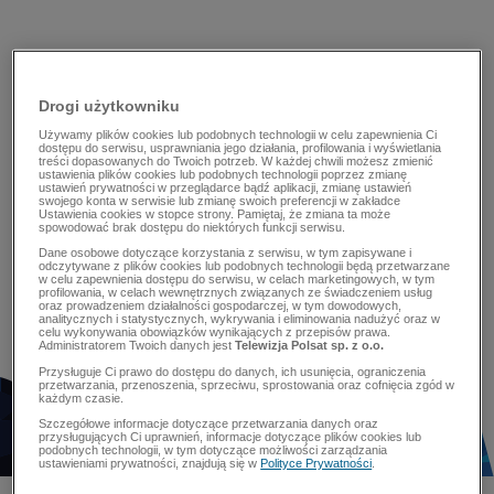
Drogi użytkowniku
Używamy plików cookies lub podobnych technologii w celu zapewnienia Ci
dostępu do serwisu, usprawniania jego działania, profilowania i wyświetlania
treści dopasowanych do Twoich potrzeb. W każdej chwili możesz zmienić
ustawienia plików cookies lub podobnych technologii poprzez zmianę
ustawień prywatności w przeglądarce bądź aplikacji, zmianę ustawień
swojego konta w serwisie lub zmianę swoich preferencji w zakładce
Ustawienia cookies w stopce strony. Pamiętaj, że zmiana ta może
spowodować brak dostępu do niektórych funkcji serwisu.
Dane osobowe dotyczące korzystania z serwisu, w tym zapisywane i
odczytywane z plików cookies lub podobnych technologii będą przetwarzane
w celu zapewnienia dostępu do serwisu, w celach marketingowych, w tym
profilowania, w celach wewnętrznych związanych ze świadczeniem usług
oraz prowadzeniem działalności gospodarczej, w tym dowodowych,
analitycznych i statystycznych, wykrywania i eliminowania nadużyć oraz w
celu wykonywania obowiązków wynikających z przepisów prawa.
Administratorem Twoich danych jest
Telewizja Polsat sp. z o.o.
Przysługuje Ci prawo do dostępu do danych, ich usunięcia, ograniczenia
przetwarzania, przenoszenia, sprzeciwu, sprostowania oraz cofnięcia zgód w
każdym czasie.
Szczegółowe informacje dotyczące przetwarzania danych oraz
przysługujących Ci uprawnień, informacje dotyczące plików cookies lub
podobnych technologii, w tym dotyczące możliwości zarządzania
ustawieniami prywatności, znajdują się w
Polityce Prywatności
.