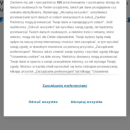
Zarówno my, jak i nasi partnerzy
920
przechowujemy i uzyskujemy dostęp do
danych osobowych na Twoim urządzeniu, takich jak dane przeglądania czy
unikalne identyfikatory. Wybierając „Akceptuj wszystko”, umożliwiasz
przetwarzanie tych danych w celach wskazanych w sekcji „Zaufani
Partnerzy mogą przetwarzać Twoje dane w następujących celach”. Jeśli
wybierzesz „Odrzuć wszystko” lub wycofasz swoją zgodę, nie będziemy
przetwarzać Twoich danych osobowych, a niektóre treści i reklamy, które
widzisz, mogą nie być dla Ciebie odpowiednie. Twoje wybory będą miały
wpływ na naszą stronę internetową i możesz nimi zarządzać, w tym wycofać
swoją zgodę, w dowolnym momencie za pomocą przycisku „Zarządzanie
preferencjami”. Możesz także zmienić swoje wybory i wycofać zgodę klikając
"Ustawienia cookies" na dole strony. Niektórzy dostawcy mogą przetwarzać
Twoje dane w oparciu o swoje uzasadnione interesy, co nie wymaga Twojej
zgody. Możesz w każdej chwili sprzeciwić się temu rodzajowi przetwarzania,
klikając przycisk „Zarządzanie preferencjami” lub klikając "Ustawienia
cookies" na dole strony. Nie możesz sprzeciwić się przetwarzaniu przez
dostawców danych osobowych w celu zapewnienia bezpieczeństwa,
Zarządzanie preferencjami
zapobiegania oszustwom i naprawiania błędów, a w tym celu mogą zostać
wykorzystane pewne dokładne dane geolokalizacyjne i aktywne skanowanie
cech urządzenia w celu identyfikacji. Nie możesz również sprzeciwić się
przetwarzaniu danych osobowych w celu dostarczania i prezentacji reklam i
Odrzuć wszystko
Akceptuj wszystko
treści. Wyjątek ten nie dotyczy reklam ukierunkowanych. Więcej szczegółów
znajdziesz w naszej Polityce Prywatności.
Polityka prywatności
Zaufani Partnerzy mogą przetwarzać Twoje dane w
następujących celach: