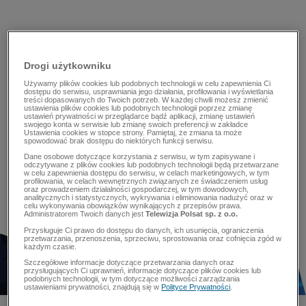
Drogi użytkowniku
Używamy plików cookies lub podobnych technologii w celu zapewnienia Ci
dostępu do serwisu, usprawniania jego działania, profilowania i wyświetlania
treści dopasowanych do Twoich potrzeb. W każdej chwili możesz zmienić
ustawienia plików cookies lub podobnych technologii poprzez zmianę
ustawień prywatności w przeglądarce bądź aplikacji, zmianę ustawień
swojego konta w serwisie lub zmianę swoich preferencji w zakładce
Ustawienia cookies w stopce strony. Pamiętaj, że zmiana ta może
spowodować brak dostępu do niektórych funkcji serwisu.
Dane osobowe dotyczące korzystania z serwisu, w tym zapisywane i
odczytywane z plików cookies lub podobnych technologii będą przetwarzane
w celu zapewnienia dostępu do serwisu, w celach marketingowych, w tym
profilowania, w celach wewnętrznych związanych ze świadczeniem usług
oraz prowadzeniem działalności gospodarczej, w tym dowodowych,
analitycznych i statystycznych, wykrywania i eliminowania nadużyć oraz w
celu wykonywania obowiązków wynikających z przepisów prawa.
Administratorem Twoich danych jest
Telewizja Polsat sp. z o.o.
Przysługuje Ci prawo do dostępu do danych, ich usunięcia, ograniczenia
przetwarzania, przenoszenia, sprzeciwu, sprostowania oraz cofnięcia zgód w
każdym czasie.
Szczegółowe informacje dotyczące przetwarzania danych oraz
przysługujących Ci uprawnień, informacje dotyczące plików cookies lub
podobnych technologii, w tym dotyczące możliwości zarządzania
ustawieniami prywatności, znajdują się w
Polityce Prywatności
.