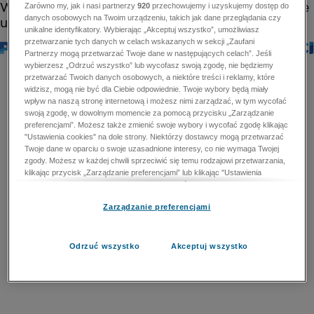
Zarówno my, jak i nasi partnerzy
920
przechowujemy i uzyskujemy dostęp do
danych osobowych na Twoim urządzeniu, takich jak dane przeglądania czy
unikalne identyfikatory. Wybierając „Akceptuj wszystko”, umożliwiasz
przetwarzanie tych danych w celach wskazanych w sekcji „Zaufani
Partnerzy mogą przetwarzać Twoje dane w następujących celach”. Jeśli
wybierzesz „Odrzuć wszystko” lub wycofasz swoją zgodę, nie będziemy
przetwarzać Twoich danych osobowych, a niektóre treści i reklamy, które
widzisz, mogą nie być dla Ciebie odpowiednie. Twoje wybory będą miały
wpływ na naszą stronę internetową i możesz nimi zarządzać, w tym wycofać
swoją zgodę, w dowolnym momencie za pomocą przycisku „Zarządzanie
preferencjami”. Możesz także zmienić swoje wybory i wycofać zgodę klikając
"Ustawienia cookies" na dole strony. Niektórzy dostawcy mogą przetwarzać
Twoje dane w oparciu o swoje uzasadnione interesy, co nie wymaga Twojej
zgody. Możesz w każdej chwili sprzeciwić się temu rodzajowi przetwarzania,
klikając przycisk „Zarządzanie preferencjami” lub klikając "Ustawienia
cookies" na dole strony. Nie możesz sprzeciwić się przetwarzaniu przez
dostawców danych osobowych w celu zapewnienia bezpieczeństwa,
Zarządzanie preferencjami
zapobiegania oszustwom i naprawiania błędów, a w tym celu mogą zostać
wykorzystane pewne dokładne dane geolokalizacyjne i aktywne skanowanie
cech urządzenia w celu identyfikacji. Nie możesz również sprzeciwić się
przetwarzaniu danych osobowych w celu dostarczania i prezentacji reklam i
Odrzuć wszystko
Akceptuj wszystko
treści. Wyjątek ten nie dotyczy reklam ukierunkowanych. Więcej szczegółów
znajdziesz w naszej Polityce Prywatności.
Polityka prywatności
Zaufani Partnerzy mogą przetwarzać Twoje dane w
następujących celach: