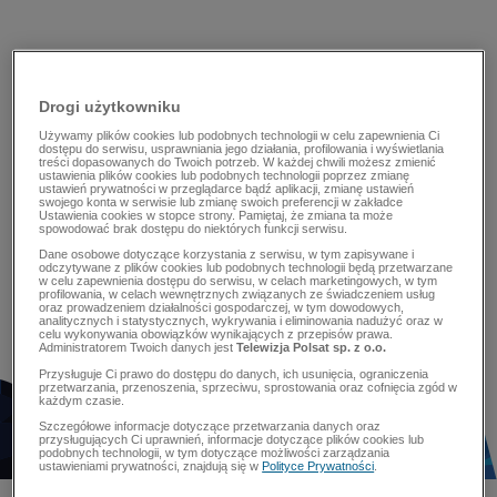
Drogi użytkowniku
Używamy plików cookies lub podobnych technologii w celu zapewnienia Ci
dostępu do serwisu, usprawniania jego działania, profilowania i wyświetlania
treści dopasowanych do Twoich potrzeb. W każdej chwili możesz zmienić
ustawienia plików cookies lub podobnych technologii poprzez zmianę
ustawień prywatności w przeglądarce bądź aplikacji, zmianę ustawień
swojego konta w serwisie lub zmianę swoich preferencji w zakładce
Ustawienia cookies w stopce strony. Pamiętaj, że zmiana ta może
spowodować brak dostępu do niektórych funkcji serwisu.
Dane osobowe dotyczące korzystania z serwisu, w tym zapisywane i
odczytywane z plików cookies lub podobnych technologii będą przetwarzane
w celu zapewnienia dostępu do serwisu, w celach marketingowych, w tym
profilowania, w celach wewnętrznych związanych ze świadczeniem usług
oraz prowadzeniem działalności gospodarczej, w tym dowodowych,
analitycznych i statystycznych, wykrywania i eliminowania nadużyć oraz w
celu wykonywania obowiązków wynikających z przepisów prawa.
Administratorem Twoich danych jest
Telewizja Polsat sp. z o.o.
Przysługuje Ci prawo do dostępu do danych, ich usunięcia, ograniczenia
przetwarzania, przenoszenia, sprzeciwu, sprostowania oraz cofnięcia zgód w
każdym czasie.
Szczegółowe informacje dotyczące przetwarzania danych oraz
przysługujących Ci uprawnień, informacje dotyczące plików cookies lub
podobnych technologii, w tym dotyczące możliwości zarządzania
ustawieniami prywatności, znajdują się w
Polityce Prywatności
.