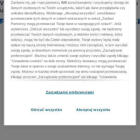
Zarówno my, jak i nasi partnerzy
920
przechowujemy i uzyskujemy dostęp do
danych osobowych na Twoim urządzeniu, takich jak dane przeglądania czy
unikalne identyfikatory. Wybierając „Akceptuj wszystko”, umożliwiasz
przetwarzanie tych danych w celach wskazanych w sekcji „Zaufani
Partnerzy mogą przetwarzać Twoje dane w następujących celach”. Jeśli
wybierzesz „Odrzuć wszystko” lub wycofasz swoją zgodę, nie będziemy
przetwarzać Twoich danych osobowych, a niektóre treści i reklamy, które
widzisz, mogą nie być dla Ciebie odpowiednie. Twoje wybory będą miały
wpływ na naszą stronę internetową i możesz nimi zarządzać, w tym wycofać
swoją zgodę, w dowolnym momencie za pomocą przycisku „Zarządzanie
preferencjami”. Możesz także zmienić swoje wybory i wycofać zgodę klikając
"Ustawienia cookies" na dole strony. Niektórzy dostawcy mogą przetwarzać
Twoje dane w oparciu o swoje uzasadnione interesy, co nie wymaga Twojej
zgody. Możesz w każdej chwili sprzeciwić się temu rodzajowi przetwarzania,
klikając przycisk „Zarządzanie preferencjami” lub klikając "Ustawienia
cookies" na dole strony. Nie możesz sprzeciwić się przetwarzaniu przez
dostawców danych osobowych w celu zapewnienia bezpieczeństwa,
Zarządzanie preferencjami
zapobiegania oszustwom i naprawiania błędów, a w tym celu mogą zostać
wykorzystane pewne dokładne dane geolokalizacyjne i aktywne skanowanie
cech urządzenia w celu identyfikacji. Nie możesz również sprzeciwić się
przetwarzaniu danych osobowych w celu dostarczania i prezentacji reklam i
Odrzuć wszystko
Akceptuj wszystko
treści. Wyjątek ten nie dotyczy reklam ukierunkowanych. Więcej szczegółów
znajdziesz w naszej Polityce Prywatności.
Polityka prywatności
Zaufani Partnerzy mogą przetwarzać Twoje dane w
następujących celach: