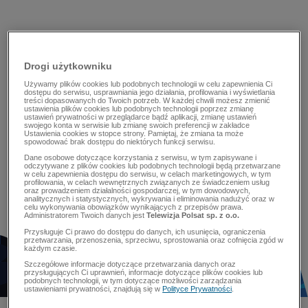
Drogi użytkowniku
Używamy plików cookies lub podobnych technologii w celu zapewnienia Ci
dostępu do serwisu, usprawniania jego działania, profilowania i wyświetlania
treści dopasowanych do Twoich potrzeb. W każdej chwili możesz zmienić
ustawienia plików cookies lub podobnych technologii poprzez zmianę
ustawień prywatności w przeglądarce bądź aplikacji, zmianę ustawień
swojego konta w serwisie lub zmianę swoich preferencji w zakładce
Ustawienia cookies w stopce strony. Pamiętaj, że zmiana ta może
spowodować brak dostępu do niektórych funkcji serwisu.
Dane osobowe dotyczące korzystania z serwisu, w tym zapisywane i
odczytywane z plików cookies lub podobnych technologii będą przetwarzane
w celu zapewnienia dostępu do serwisu, w celach marketingowych, w tym
profilowania, w celach wewnętrznych związanych ze świadczeniem usług
oraz prowadzeniem działalności gospodarczej, w tym dowodowych,
analitycznych i statystycznych, wykrywania i eliminowania nadużyć oraz w
celu wykonywania obowiązków wynikających z przepisów prawa.
Administratorem Twoich danych jest
Telewizja Polsat sp. z o.o.
Przysługuje Ci prawo do dostępu do danych, ich usunięcia, ograniczenia
przetwarzania, przenoszenia, sprzeciwu, sprostowania oraz cofnięcia zgód w
każdym czasie.
Szczegółowe informacje dotyczące przetwarzania danych oraz
przysługujących Ci uprawnień, informacje dotyczące plików cookies lub
podobnych technologii, w tym dotyczące możliwości zarządzania
ustawieniami prywatności, znajdują się w
Polityce Prywatności
.