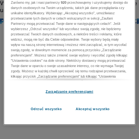
Zarówno my, jak i nasi partnerzy
920
przechowujemy i uzyskujemy dostęp do
danych osobowych na Twoim urządzeniu, takich jak dane przeglądania czy
unikalne identyfikatory. Wybierając „Akceptuj wszystko”, umożliwiasz
przetwarzanie tych danych w celach wskazanych w sekcji „Zaufani
Partnerzy mogą przetwarzać Twoje dane w następujących celach”. Jeśli
wybierzesz „Odrzuć wszystko” lub wycofasz swoją zgodę, nie będziemy
przetwarzać Twoich danych osobowych, a niektóre treści i reklamy, które
widzisz, mogą nie być dla Ciebie odpowiednie. Twoje wybory będą miały
wpływ na naszą stronę internetową i możesz nimi zarządzać, w tym wycofać
swoją zgodę, w dowolnym momencie za pomocą przycisku „Zarządzanie
preferencjami”. Możesz także zmienić swoje wybory i wycofać zgodę klikając
"Ustawienia cookies" na dole strony. Niektórzy dostawcy mogą przetwarzać
Twoje dane w oparciu o swoje uzasadnione interesy, co nie wymaga Twojej
zgody. Możesz w każdej chwili sprzeciwić się temu rodzajowi przetwarzania,
klikając przycisk „Zarządzanie preferencjami” lub klikając "Ustawienia
cookies" na dole strony. Nie możesz sprzeciwić się przetwarzaniu przez
dostawców danych osobowych w celu zapewnienia bezpieczeństwa,
Zarządzanie preferencjami
zapobiegania oszustwom i naprawiania błędów, a w tym celu mogą zostać
wykorzystane pewne dokładne dane geolokalizacyjne i aktywne skanowanie
cech urządzenia w celu identyfikacji. Nie możesz również sprzeciwić się
przetwarzaniu danych osobowych w celu dostarczania i prezentacji reklam i
Odrzuć wszystko
Akceptuj wszystko
treści. Wyjątek ten nie dotyczy reklam ukierunkowanych. Więcej szczegółów
znajdziesz w naszej Polityce Prywatności.
Polityka prywatności
Zaufani Partnerzy mogą przetwarzać Twoje dane w
następujących celach: