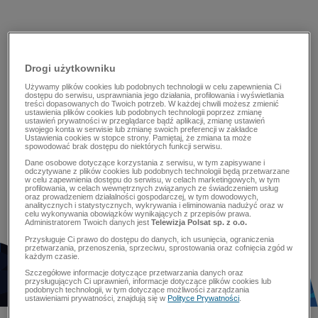
Drogi użytkowniku
Używamy plików cookies lub podobnych technologii w celu zapewnienia Ci
dostępu do serwisu, usprawniania jego działania, profilowania i wyświetlania
treści dopasowanych do Twoich potrzeb. W każdej chwili możesz zmienić
ustawienia plików cookies lub podobnych technologii poprzez zmianę
ustawień prywatności w przeglądarce bądź aplikacji, zmianę ustawień
swojego konta w serwisie lub zmianę swoich preferencji w zakładce
Ustawienia cookies w stopce strony. Pamiętaj, że zmiana ta może
spowodować brak dostępu do niektórych funkcji serwisu.
Dane osobowe dotyczące korzystania z serwisu, w tym zapisywane i
odczytywane z plików cookies lub podobnych technologii będą przetwarzane
w celu zapewnienia dostępu do serwisu, w celach marketingowych, w tym
profilowania, w celach wewnętrznych związanych ze świadczeniem usług
oraz prowadzeniem działalności gospodarczej, w tym dowodowych,
analitycznych i statystycznych, wykrywania i eliminowania nadużyć oraz w
celu wykonywania obowiązków wynikających z przepisów prawa.
Administratorem Twoich danych jest
Telewizja Polsat sp. z o.o.
Przysługuje Ci prawo do dostępu do danych, ich usunięcia, ograniczenia
przetwarzania, przenoszenia, sprzeciwu, sprostowania oraz cofnięcia zgód w
każdym czasie.
Szczegółowe informacje dotyczące przetwarzania danych oraz
przysługujących Ci uprawnień, informacje dotyczące plików cookies lub
podobnych technologii, w tym dotyczące możliwości zarządzania
ustawieniami prywatności, znajdują się w
Polityce Prywatności
.