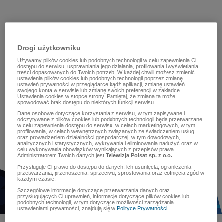
Drogi użytkowniku
Używamy plików cookies lub podobnych technologii w celu zapewnienia Ci
dostępu do serwisu, usprawniania jego działania, profilowania i wyświetlania
treści dopasowanych do Twoich potrzeb. W każdej chwili możesz zmienić
ustawienia plików cookies lub podobnych technologii poprzez zmianę
ustawień prywatności w przeglądarce bądź aplikacji, zmianę ustawień
swojego konta w serwisie lub zmianę swoich preferencji w zakładce
Ustawienia cookies w stopce strony. Pamiętaj, że zmiana ta może
spowodować brak dostępu do niektórych funkcji serwisu.
Dane osobowe dotyczące korzystania z serwisu, w tym zapisywane i
odczytywane z plików cookies lub podobnych technologii będą przetwarzane
w celu zapewnienia dostępu do serwisu, w celach marketingowych, w tym
profilowania, w celach wewnętrznych związanych ze świadczeniem usług
oraz prowadzeniem działalności gospodarczej, w tym dowodowych,
analitycznych i statystycznych, wykrywania i eliminowania nadużyć oraz w
celu wykonywania obowiązków wynikających z przepisów prawa.
Administratorem Twoich danych jest
Telewizja Polsat sp. z o.o.
Przysługuje Ci prawo do dostępu do danych, ich usunięcia, ograniczenia
przetwarzania, przenoszenia, sprzeciwu, sprostowania oraz cofnięcia zgód w
każdym czasie.
Szczegółowe informacje dotyczące przetwarzania danych oraz
przysługujących Ci uprawnień, informacje dotyczące plików cookies lub
podobnych technologii, w tym dotyczące możliwości zarządzania
ustawieniami prywatności, znajdują się w
Polityce Prywatności
.