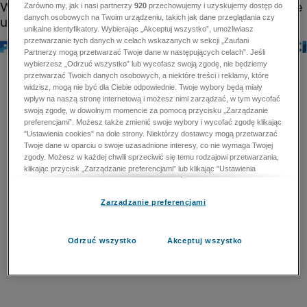
Zarówno my, jak i nasi partnerzy
920
przechowujemy i uzyskujemy dostęp do
danych osobowych na Twoim urządzeniu, takich jak dane przeglądania czy
unikalne identyfikatory. Wybierając „Akceptuj wszystko”, umożliwiasz
przetwarzanie tych danych w celach wskazanych w sekcji „Zaufani
Partnerzy mogą przetwarzać Twoje dane w następujących celach”. Jeśli
wybierzesz „Odrzuć wszystko” lub wycofasz swoją zgodę, nie będziemy
przetwarzać Twoich danych osobowych, a niektóre treści i reklamy, które
widzisz, mogą nie być dla Ciebie odpowiednie. Twoje wybory będą miały
wpływ na naszą stronę internetową i możesz nimi zarządzać, w tym wycofać
swoją zgodę, w dowolnym momencie za pomocą przycisku „Zarządzanie
preferencjami”. Możesz także zmienić swoje wybory i wycofać zgodę klikając
"Ustawienia cookies" na dole strony. Niektórzy dostawcy mogą przetwarzać
Twoje dane w oparciu o swoje uzasadnione interesy, co nie wymaga Twojej
zgody. Możesz w każdej chwili sprzeciwić się temu rodzajowi przetwarzania,
klikając przycisk „Zarządzanie preferencjami” lub klikając "Ustawienia
cookies" na dole strony. Nie możesz sprzeciwić się przetwarzaniu przez
dostawców danych osobowych w celu zapewnienia bezpieczeństwa,
Zarządzanie preferencjami
zapobiegania oszustwom i naprawiania błędów, a w tym celu mogą zostać
wykorzystane pewne dokładne dane geolokalizacyjne i aktywne skanowanie
cech urządzenia w celu identyfikacji. Nie możesz również sprzeciwić się
przetwarzaniu danych osobowych w celu dostarczania i prezentacji reklam i
Odrzuć wszystko
Akceptuj wszystko
treści. Wyjątek ten nie dotyczy reklam ukierunkowanych. Więcej szczegółów
znajdziesz w naszej Polityce Prywatności.
Polityka prywatności
Zaufani Partnerzy mogą przetwarzać Twoje dane w
następujących celach: