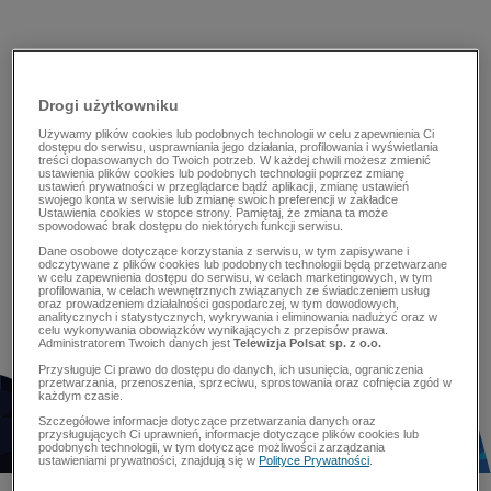
Drogi użytkowniku
Używamy plików cookies lub podobnych technologii w celu zapewnienia Ci
dostępu do serwisu, usprawniania jego działania, profilowania i wyświetlania
treści dopasowanych do Twoich potrzeb. W każdej chwili możesz zmienić
ustawienia plików cookies lub podobnych technologii poprzez zmianę
ustawień prywatności w przeglądarce bądź aplikacji, zmianę ustawień
swojego konta w serwisie lub zmianę swoich preferencji w zakładce
Ustawienia cookies w stopce strony. Pamiętaj, że zmiana ta może
spowodować brak dostępu do niektórych funkcji serwisu.
Dane osobowe dotyczące korzystania z serwisu, w tym zapisywane i
odczytywane z plików cookies lub podobnych technologii będą przetwarzane
w celu zapewnienia dostępu do serwisu, w celach marketingowych, w tym
profilowania, w celach wewnętrznych związanych ze świadczeniem usług
oraz prowadzeniem działalności gospodarczej, w tym dowodowych,
analitycznych i statystycznych, wykrywania i eliminowania nadużyć oraz w
celu wykonywania obowiązków wynikających z przepisów prawa.
Administratorem Twoich danych jest
Telewizja Polsat sp. z o.o.
Przysługuje Ci prawo do dostępu do danych, ich usunięcia, ograniczenia
przetwarzania, przenoszenia, sprzeciwu, sprostowania oraz cofnięcia zgód w
każdym czasie.
Szczegółowe informacje dotyczące przetwarzania danych oraz
przysługujących Ci uprawnień, informacje dotyczące plików cookies lub
podobnych technologii, w tym dotyczące możliwości zarządzania
ustawieniami prywatności, znajdują się w
Polityce Prywatności
.