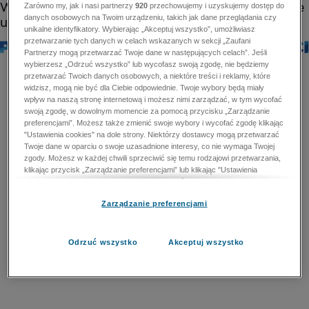
Zarówno my, jak i nasi partnerzy
920
przechowujemy i uzyskujemy dostęp do
danych osobowych na Twoim urządzeniu, takich jak dane przeglądania czy
unikalne identyfikatory. Wybierając „Akceptuj wszystko”, umożliwiasz
przetwarzanie tych danych w celach wskazanych w sekcji „Zaufani
Partnerzy mogą przetwarzać Twoje dane w następujących celach”. Jeśli
wybierzesz „Odrzuć wszystko” lub wycofasz swoją zgodę, nie będziemy
przetwarzać Twoich danych osobowych, a niektóre treści i reklamy, które
widzisz, mogą nie być dla Ciebie odpowiednie. Twoje wybory będą miały
wpływ na naszą stronę internetową i możesz nimi zarządzać, w tym wycofać
swoją zgodę, w dowolnym momencie za pomocą przycisku „Zarządzanie
preferencjami”. Możesz także zmienić swoje wybory i wycofać zgodę klikając
"Ustawienia cookies" na dole strony. Niektórzy dostawcy mogą przetwarzać
Twoje dane w oparciu o swoje uzasadnione interesy, co nie wymaga Twojej
zgody. Możesz w każdej chwili sprzeciwić się temu rodzajowi przetwarzania,
klikając przycisk „Zarządzanie preferencjami” lub klikając "Ustawienia
cookies" na dole strony. Nie możesz sprzeciwić się przetwarzaniu przez
dostawców danych osobowych w celu zapewnienia bezpieczeństwa,
Zarządzanie preferencjami
zapobiegania oszustwom i naprawiania błędów, a w tym celu mogą zostać
wykorzystane pewne dokładne dane geolokalizacyjne i aktywne skanowanie
cech urządzenia w celu identyfikacji. Nie możesz również sprzeciwić się
przetwarzaniu danych osobowych w celu dostarczania i prezentacji reklam i
Odrzuć wszystko
Akceptuj wszystko
treści. Wyjątek ten nie dotyczy reklam ukierunkowanych. Więcej szczegółów
znajdziesz w naszej Polityce Prywatności.
Polityka prywatności
Zaufani Partnerzy mogą przetwarzać Twoje dane w
następujących celach: