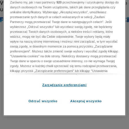
Zarówno my, jak i nasi partnerzy
920
przechowujemy i uzyskujemy dostęp do
danych osobowych na Twoim urządzeniu, takich jak dane przeglądania czy
unikalne identyfikatory. Wybierając „Akceptuj wszystko”, umożliwiasz
przetwarzanie tych danych w celach wskazanych w sekcji „Zaufani
Partnerzy mogą przetwarzać Twoje dane w następujących celach”. Jeśli
wybierzesz „Odrzuć wszystko” lub wycofasz swoją zgodę, nie będziemy
przetwarzać Twoich danych osobowych, a niektóre treści i reklamy, które
widzisz, mogą nie być dla Ciebie odpowiednie. Twoje wybory będą miały
wpływ na naszą stronę internetową i możesz nimi zarządzać, w tym wycofać
swoją zgodę, w dowolnym momencie za pomocą przycisku „Zarządzanie
preferencjami”. Możesz także zmienić swoje wybory i wycofać zgodę klikając
"Ustawienia cookies" na dole strony. Niektórzy dostawcy mogą przetwarzać
Twoje dane w oparciu o swoje uzasadnione interesy, co nie wymaga Twojej
zgody. Możesz w każdej chwili sprzeciwić się temu rodzajowi przetwarzania,
klikając przycisk „Zarządzanie preferencjami” lub klikając "Ustawienia
cookies" na dole strony. Nie możesz sprzeciwić się przetwarzaniu przez
dostawców danych osobowych w celu zapewnienia bezpieczeństwa,
Zarządzanie preferencjami
zapobiegania oszustwom i naprawiania błędów, a w tym celu mogą zostać
wykorzystane pewne dokładne dane geolokalizacyjne i aktywne skanowanie
cech urządzenia w celu identyfikacji. Nie możesz również sprzeciwić się
przetwarzaniu danych osobowych w celu dostarczania i prezentacji reklam i
Odrzuć wszystko
Akceptuj wszystko
treści. Wyjątek ten nie dotyczy reklam ukierunkowanych. Więcej szczegółów
znajdziesz w naszej Polityce Prywatności.
Polityka prywatności
Zaufani Partnerzy mogą przetwarzać Twoje dane w
następujących celach: