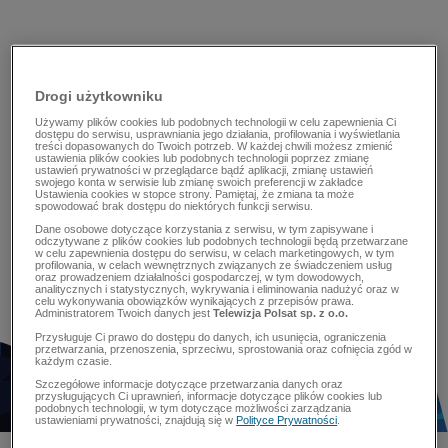
Drogi użytkowniku
Używamy plików cookies lub podobnych technologii w celu zapewnienia Ci
dostępu do serwisu, usprawniania jego działania, profilowania i wyświetlania
treści dopasowanych do Twoich potrzeb. W każdej chwili możesz zmienić
ustawienia plików cookies lub podobnych technologii poprzez zmianę
ustawień prywatności w przeglądarce bądź aplikacji, zmianę ustawień
swojego konta w serwisie lub zmianę swoich preferencji w zakładce
Ustawienia cookies w stopce strony. Pamiętaj, że zmiana ta może
spowodować brak dostępu do niektórych funkcji serwisu.
Dane osobowe dotyczące korzystania z serwisu, w tym zapisywane i
odczytywane z plików cookies lub podobnych technologii będą przetwarzane
w celu zapewnienia dostępu do serwisu, w celach marketingowych, w tym
profilowania, w celach wewnętrznych związanych ze świadczeniem usług
oraz prowadzeniem działalności gospodarczej, w tym dowodowych,
analitycznych i statystycznych, wykrywania i eliminowania nadużyć oraz w
celu wykonywania obowiązków wynikających z przepisów prawa.
Administratorem Twoich danych jest
Telewizja Polsat sp. z o.o.
Przysługuje Ci prawo do dostępu do danych, ich usunięcia, ograniczenia
przetwarzania, przenoszenia, sprzeciwu, sprostowania oraz cofnięcia zgód w
każdym czasie.
Szczegółowe informacje dotyczące przetwarzania danych oraz
przysługujących Ci uprawnień, informacje dotyczące plików cookies lub
podobnych technologii, w tym dotyczące możliwości zarządzania
ustawieniami prywatności, znajdują się w
Polityce Prywatności
.