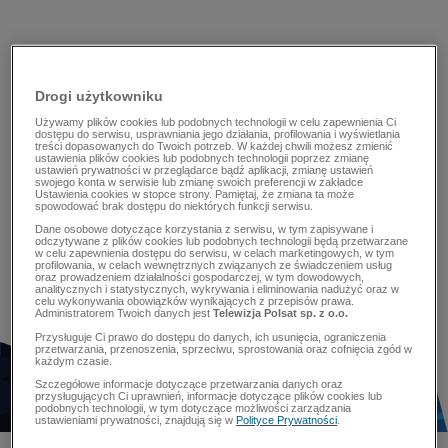
Drogi użytkowniku
Używamy plików cookies lub podobnych technologii w celu zapewnienia Ci
dostępu do serwisu, usprawniania jego działania, profilowania i wyświetlania
treści dopasowanych do Twoich potrzeb. W każdej chwili możesz zmienić
ustawienia plików cookies lub podobnych technologii poprzez zmianę
ustawień prywatności w przeglądarce bądź aplikacji, zmianę ustawień
swojego konta w serwisie lub zmianę swoich preferencji w zakładce
Ustawienia cookies w stopce strony. Pamiętaj, że zmiana ta może
spowodować brak dostępu do niektórych funkcji serwisu.
Dane osobowe dotyczące korzystania z serwisu, w tym zapisywane i
odczytywane z plików cookies lub podobnych technologii będą przetwarzane
w celu zapewnienia dostępu do serwisu, w celach marketingowych, w tym
profilowania, w celach wewnętrznych związanych ze świadczeniem usług
oraz prowadzeniem działalności gospodarczej, w tym dowodowych,
analitycznych i statystycznych, wykrywania i eliminowania nadużyć oraz w
celu wykonywania obowiązków wynikających z przepisów prawa.
Administratorem Twoich danych jest
Telewizja Polsat sp. z o.o.
Przysługuje Ci prawo do dostępu do danych, ich usunięcia, ograniczenia
przetwarzania, przenoszenia, sprzeciwu, sprostowania oraz cofnięcia zgód w
każdym czasie.
Szczegółowe informacje dotyczące przetwarzania danych oraz
przysługujących Ci uprawnień, informacje dotyczące plików cookies lub
podobnych technologii, w tym dotyczące możliwości zarządzania
ustawieniami prywatności, znajdują się w
Polityce Prywatności
.