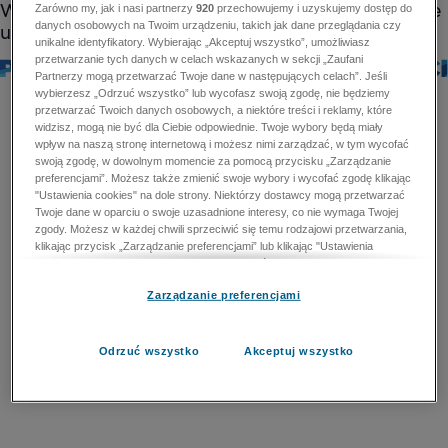
Zarówno my, jak i nasi partnerzy
920
przechowujemy i uzyskujemy dostęp do
danych osobowych na Twoim urządzeniu, takich jak dane przeglądania czy
unikalne identyfikatory. Wybierając „Akceptuj wszystko”, umożliwiasz
przetwarzanie tych danych w celach wskazanych w sekcji „Zaufani
Partnerzy mogą przetwarzać Twoje dane w następujących celach”. Jeśli
wybierzesz „Odrzuć wszystko” lub wycofasz swoją zgodę, nie będziemy
przetwarzać Twoich danych osobowych, a niektóre treści i reklamy, które
widzisz, mogą nie być dla Ciebie odpowiednie. Twoje wybory będą miały
wpływ na naszą stronę internetową i możesz nimi zarządzać, w tym wycofać
swoją zgodę, w dowolnym momencie za pomocą przycisku „Zarządzanie
preferencjami”. Możesz także zmienić swoje wybory i wycofać zgodę klikając
"Ustawienia cookies" na dole strony. Niektórzy dostawcy mogą przetwarzać
Twoje dane w oparciu o swoje uzasadnione interesy, co nie wymaga Twojej
zgody. Możesz w każdej chwili sprzeciwić się temu rodzajowi przetwarzania,
klikając przycisk „Zarządzanie preferencjami” lub klikając "Ustawienia
cookies" na dole strony. Nie możesz sprzeciwić się przetwarzaniu przez
dostawców danych osobowych w celu zapewnienia bezpieczeństwa,
Zarządzanie preferencjami
zapobiegania oszustwom i naprawiania błędów, a w tym celu mogą zostać
wykorzystane pewne dokładne dane geolokalizacyjne i aktywne skanowanie
cech urządzenia w celu identyfikacji. Nie możesz również sprzeciwić się
przetwarzaniu danych osobowych w celu dostarczania i prezentacji reklam i
Odrzuć wszystko
Akceptuj wszystko
treści. Wyjątek ten nie dotyczy reklam ukierunkowanych. Więcej szczegółów
znajdziesz w naszej Polityce Prywatności.
Polityka prywatności
Zaufani Partnerzy mogą przetwarzać Twoje dane w
następujących celach: