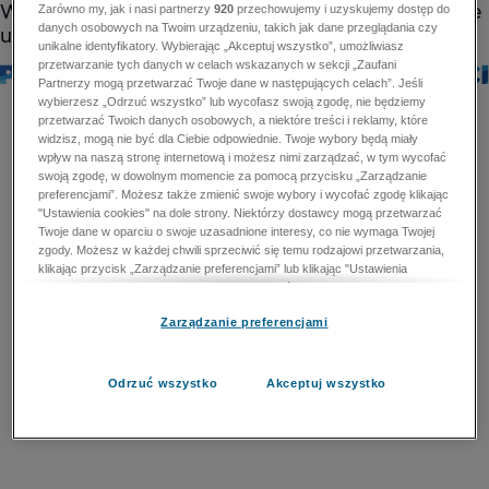
Zarówno my, jak i nasi partnerzy
920
przechowujemy i uzyskujemy dostęp do
danych osobowych na Twoim urządzeniu, takich jak dane przeglądania czy
unikalne identyfikatory. Wybierając „Akceptuj wszystko”, umożliwiasz
przetwarzanie tych danych w celach wskazanych w sekcji „Zaufani
Partnerzy mogą przetwarzać Twoje dane w następujących celach”. Jeśli
wybierzesz „Odrzuć wszystko” lub wycofasz swoją zgodę, nie będziemy
przetwarzać Twoich danych osobowych, a niektóre treści i reklamy, które
widzisz, mogą nie być dla Ciebie odpowiednie. Twoje wybory będą miały
wpływ na naszą stronę internetową i możesz nimi zarządzać, w tym wycofać
swoją zgodę, w dowolnym momencie za pomocą przycisku „Zarządzanie
preferencjami”. Możesz także zmienić swoje wybory i wycofać zgodę klikając
"Ustawienia cookies" na dole strony. Niektórzy dostawcy mogą przetwarzać
Twoje dane w oparciu o swoje uzasadnione interesy, co nie wymaga Twojej
zgody. Możesz w każdej chwili sprzeciwić się temu rodzajowi przetwarzania,
klikając przycisk „Zarządzanie preferencjami” lub klikając "Ustawienia
cookies" na dole strony. Nie możesz sprzeciwić się przetwarzaniu przez
dostawców danych osobowych w celu zapewnienia bezpieczeństwa,
Zarządzanie preferencjami
zapobiegania oszustwom i naprawiania błędów, a w tym celu mogą zostać
wykorzystane pewne dokładne dane geolokalizacyjne i aktywne skanowanie
cech urządzenia w celu identyfikacji. Nie możesz również sprzeciwić się
przetwarzaniu danych osobowych w celu dostarczania i prezentacji reklam i
Odrzuć wszystko
Akceptuj wszystko
treści. Wyjątek ten nie dotyczy reklam ukierunkowanych. Więcej szczegółów
znajdziesz w naszej Polityce Prywatności.
Polityka prywatności
Zaufani Partnerzy mogą przetwarzać Twoje dane w
następujących celach: