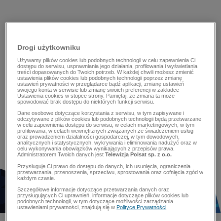
Drogi użytkowniku
Używamy plików cookies lub podobnych technologii w celu zapewnienia Ci
dostępu do serwisu, usprawniania jego działania, profilowania i wyświetlania
treści dopasowanych do Twoich potrzeb. W każdej chwili możesz zmienić
ustawienia plików cookies lub podobnych technologii poprzez zmianę
ustawień prywatności w przeglądarce bądź aplikacji, zmianę ustawień
swojego konta w serwisie lub zmianę swoich preferencji w zakładce
Ustawienia cookies w stopce strony. Pamiętaj, że zmiana ta może
spowodować brak dostępu do niektórych funkcji serwisu.
Dane osobowe dotyczące korzystania z serwisu, w tym zapisywane i
odczytywane z plików cookies lub podobnych technologii będą przetwarzane
w celu zapewnienia dostępu do serwisu, w celach marketingowych, w tym
profilowania, w celach wewnętrznych związanych ze świadczeniem usług
oraz prowadzeniem działalności gospodarczej, w tym dowodowych,
analitycznych i statystycznych, wykrywania i eliminowania nadużyć oraz w
celu wykonywania obowiązków wynikających z przepisów prawa.
Administratorem Twoich danych jest
Telewizja Polsat sp. z o.o.
Przysługuje Ci prawo do dostępu do danych, ich usunięcia, ograniczenia
przetwarzania, przenoszenia, sprzeciwu, sprostowania oraz cofnięcia zgód w
każdym czasie.
Szczegółowe informacje dotyczące przetwarzania danych oraz
przysługujących Ci uprawnień, informacje dotyczące plików cookies lub
podobnych technologii, w tym dotyczące możliwości zarządzania
ustawieniami prywatności, znajdują się w
Polityce Prywatności
.