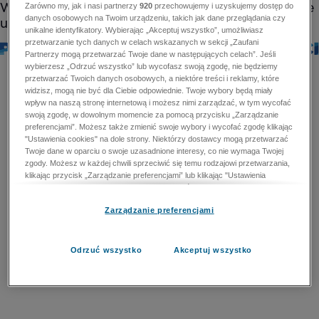
Zarówno my, jak i nasi partnerzy
920
przechowujemy i uzyskujemy dostęp do
danych osobowych na Twoim urządzeniu, takich jak dane przeglądania czy
unikalne identyfikatory. Wybierając „Akceptuj wszystko”, umożliwiasz
przetwarzanie tych danych w celach wskazanych w sekcji „Zaufani
Partnerzy mogą przetwarzać Twoje dane w następujących celach”. Jeśli
wybierzesz „Odrzuć wszystko” lub wycofasz swoją zgodę, nie będziemy
przetwarzać Twoich danych osobowych, a niektóre treści i reklamy, które
widzisz, mogą nie być dla Ciebie odpowiednie. Twoje wybory będą miały
wpływ na naszą stronę internetową i możesz nimi zarządzać, w tym wycofać
swoją zgodę, w dowolnym momencie za pomocą przycisku „Zarządzanie
preferencjami”. Możesz także zmienić swoje wybory i wycofać zgodę klikając
"Ustawienia cookies" na dole strony. Niektórzy dostawcy mogą przetwarzać
Twoje dane w oparciu o swoje uzasadnione interesy, co nie wymaga Twojej
zgody. Możesz w każdej chwili sprzeciwić się temu rodzajowi przetwarzania,
klikając przycisk „Zarządzanie preferencjami” lub klikając "Ustawienia
cookies" na dole strony. Nie możesz sprzeciwić się przetwarzaniu przez
dostawców danych osobowych w celu zapewnienia bezpieczeństwa,
Zarządzanie preferencjami
zapobiegania oszustwom i naprawiania błędów, a w tym celu mogą zostać
wykorzystane pewne dokładne dane geolokalizacyjne i aktywne skanowanie
cech urządzenia w celu identyfikacji. Nie możesz również sprzeciwić się
przetwarzaniu danych osobowych w celu dostarczania i prezentacji reklam i
Odrzuć wszystko
Akceptuj wszystko
treści. Wyjątek ten nie dotyczy reklam ukierunkowanych. Więcej szczegółów
znajdziesz w naszej Polityce Prywatności.
Polityka prywatności
Zaufani Partnerzy mogą przetwarzać Twoje dane w
następujących celach: