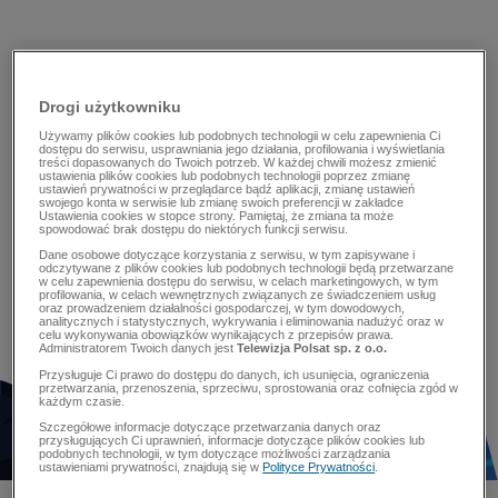
Drogi użytkowniku
Używamy plików cookies lub podobnych technologii w celu zapewnienia Ci
dostępu do serwisu, usprawniania jego działania, profilowania i wyświetlania
treści dopasowanych do Twoich potrzeb. W każdej chwili możesz zmienić
ustawienia plików cookies lub podobnych technologii poprzez zmianę
ustawień prywatności w przeglądarce bądź aplikacji, zmianę ustawień
swojego konta w serwisie lub zmianę swoich preferencji w zakładce
Ustawienia cookies w stopce strony. Pamiętaj, że zmiana ta może
spowodować brak dostępu do niektórych funkcji serwisu.
Dane osobowe dotyczące korzystania z serwisu, w tym zapisywane i
odczytywane z plików cookies lub podobnych technologii będą przetwarzane
w celu zapewnienia dostępu do serwisu, w celach marketingowych, w tym
profilowania, w celach wewnętrznych związanych ze świadczeniem usług
oraz prowadzeniem działalności gospodarczej, w tym dowodowych,
analitycznych i statystycznych, wykrywania i eliminowania nadużyć oraz w
celu wykonywania obowiązków wynikających z przepisów prawa.
Administratorem Twoich danych jest
Telewizja Polsat sp. z o.o.
Przysługuje Ci prawo do dostępu do danych, ich usunięcia, ograniczenia
przetwarzania, przenoszenia, sprzeciwu, sprostowania oraz cofnięcia zgód w
każdym czasie.
Szczegółowe informacje dotyczące przetwarzania danych oraz
przysługujących Ci uprawnień, informacje dotyczące plików cookies lub
podobnych technologii, w tym dotyczące możliwości zarządzania
ustawieniami prywatności, znajdują się w
Polityce Prywatności
.