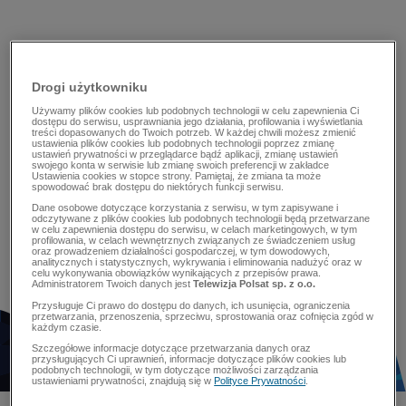
Drogi użytkowniku
Używamy plików cookies lub podobnych technologii w celu zapewnienia Ci
dostępu do serwisu, usprawniania jego działania, profilowania i wyświetlania
treści dopasowanych do Twoich potrzeb. W każdej chwili możesz zmienić
ustawienia plików cookies lub podobnych technologii poprzez zmianę
ustawień prywatności w przeglądarce bądź aplikacji, zmianę ustawień
swojego konta w serwisie lub zmianę swoich preferencji w zakładce
Ustawienia cookies w stopce strony. Pamiętaj, że zmiana ta może
spowodować brak dostępu do niektórych funkcji serwisu.
Dane osobowe dotyczące korzystania z serwisu, w tym zapisywane i
odczytywane z plików cookies lub podobnych technologii będą przetwarzane
w celu zapewnienia dostępu do serwisu, w celach marketingowych, w tym
profilowania, w celach wewnętrznych związanych ze świadczeniem usług
oraz prowadzeniem działalności gospodarczej, w tym dowodowych,
analitycznych i statystycznych, wykrywania i eliminowania nadużyć oraz w
celu wykonywania obowiązków wynikających z przepisów prawa.
Administratorem Twoich danych jest
Telewizja Polsat sp. z o.o.
Przysługuje Ci prawo do dostępu do danych, ich usunięcia, ograniczenia
przetwarzania, przenoszenia, sprzeciwu, sprostowania oraz cofnięcia zgód w
każdym czasie.
Szczegółowe informacje dotyczące przetwarzania danych oraz
przysługujących Ci uprawnień, informacje dotyczące plików cookies lub
podobnych technologii, w tym dotyczące możliwości zarządzania
ustawieniami prywatności, znajdują się w
Polityce Prywatności
.