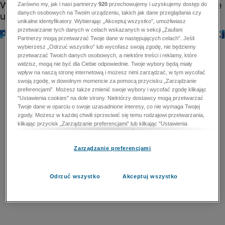
Zarówno my, jak i nasi partnerzy
920
przechowujemy i uzyskujemy dostęp do
danych osobowych na Twoim urządzeniu, takich jak dane przeglądania czy
unikalne identyfikatory. Wybierając „Akceptuj wszystko”, umożliwiasz
przetwarzanie tych danych w celach wskazanych w sekcji „Zaufani
Partnerzy mogą przetwarzać Twoje dane w następujących celach”. Jeśli
wybierzesz „Odrzuć wszystko” lub wycofasz swoją zgodę, nie będziemy
przetwarzać Twoich danych osobowych, a niektóre treści i reklamy, które
widzisz, mogą nie być dla Ciebie odpowiednie. Twoje wybory będą miały
wpływ na naszą stronę internetową i możesz nimi zarządzać, w tym wycofać
swoją zgodę, w dowolnym momencie za pomocą przycisku „Zarządzanie
preferencjami”. Możesz także zmienić swoje wybory i wycofać zgodę klikając
"Ustawienia cookies" na dole strony. Niektórzy dostawcy mogą przetwarzać
Twoje dane w oparciu o swoje uzasadnione interesy, co nie wymaga Twojej
zgody. Możesz w każdej chwili sprzeciwić się temu rodzajowi przetwarzania,
klikając przycisk „Zarządzanie preferencjami” lub klikając "Ustawienia
cookies" na dole strony. Nie możesz sprzeciwić się przetwarzaniu przez
dostawców danych osobowych w celu zapewnienia bezpieczeństwa,
Zarządzanie preferencjami
zapobiegania oszustwom i naprawiania błędów, a w tym celu mogą zostać
wykorzystane pewne dokładne dane geolokalizacyjne i aktywne skanowanie
cech urządzenia w celu identyfikacji. Nie możesz również sprzeciwić się
przetwarzaniu danych osobowych w celu dostarczania i prezentacji reklam i
Odrzuć wszystko
Akceptuj wszystko
treści. Wyjątek ten nie dotyczy reklam ukierunkowanych. Więcej szczegółów
znajdziesz w naszej Polityce Prywatności.
Polityka prywatności
Zaufani Partnerzy mogą przetwarzać Twoje dane w
następujących celach: