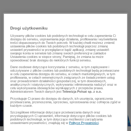
Drogi użytkowniku
Używamy plików cookies lub podobnych technologii w celu zapewnienia Ci
dostępu do serwisu, usprawniania jego działania, profilowania i wyświetlania
treści dopasowanych do Twoich potrzeb. W każdej chwili możesz zmienić
ustawienia plików cookies lub podobnych technologii poprzez zmianę
ustawień prywatności w przeglądarce bądź aplikacji, zmianę ustawień
swojego konta w serwisie lub zmianę swoich preferencji w zakładce
Ustawienia cookies w stopce strony. Pamiętaj, że zmiana ta może
spowodować brak dostępu do niektórych funkcji serwisu.
Dane osobowe dotyczące korzystania z serwisu, w tym zapisywane i
odczytywane z plików cookies lub podobnych technologii będą przetwarzane
w celu zapewnienia dostępu do serwisu, w celach marketingowych, w tym
profilowania, w celach wewnętrznych związanych ze świadczeniem usług
oraz prowadzeniem działalności gospodarczej, w tym dowodowych,
analitycznych i statystycznych, wykrywania i eliminowania nadużyć oraz w
celu wykonywania obowiązków wynikających z przepisów prawa.
Administratorem Twoich danych jest
Telewizja Polsat sp. z o.o.
Przysługuje Ci prawo do dostępu do danych, ich usunięcia, ograniczenia
przetwarzania, przenoszenia, sprzeciwu, sprostowania oraz cofnięcia zgód w
każdym czasie.
Szczegółowe informacje dotyczące przetwarzania danych oraz
przysługujących Ci uprawnień, informacje dotyczące plików cookies lub
podobnych technologii, w tym dotyczące możliwości zarządzania
ustawieniami prywatności, znajdują się w
Polityce Prywatności
.