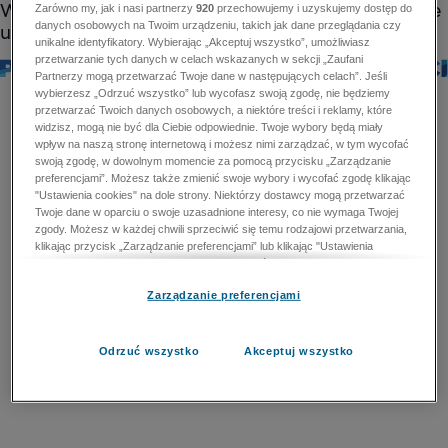
Zarówno my, jak i nasi partnerzy
920
przechowujemy i uzyskujemy dostęp do
danych osobowych na Twoim urządzeniu, takich jak dane przeglądania czy
unikalne identyfikatory. Wybierając „Akceptuj wszystko”, umożliwiasz
przetwarzanie tych danych w celach wskazanych w sekcji „Zaufani
Partnerzy mogą przetwarzać Twoje dane w następujących celach”. Jeśli
wybierzesz „Odrzuć wszystko” lub wycofasz swoją zgodę, nie będziemy
przetwarzać Twoich danych osobowych, a niektóre treści i reklamy, które
widzisz, mogą nie być dla Ciebie odpowiednie. Twoje wybory będą miały
wpływ na naszą stronę internetową i możesz nimi zarządzać, w tym wycofać
swoją zgodę, w dowolnym momencie za pomocą przycisku „Zarządzanie
preferencjami”. Możesz także zmienić swoje wybory i wycofać zgodę klikając
"Ustawienia cookies" na dole strony. Niektórzy dostawcy mogą przetwarzać
Twoje dane w oparciu o swoje uzasadnione interesy, co nie wymaga Twojej
zgody. Możesz w każdej chwili sprzeciwić się temu rodzajowi przetwarzania,
klikając przycisk „Zarządzanie preferencjami” lub klikając "Ustawienia
cookies" na dole strony. Nie możesz sprzeciwić się przetwarzaniu przez
dostawców danych osobowych w celu zapewnienia bezpieczeństwa,
Zarządzanie preferencjami
zapobiegania oszustwom i naprawiania błędów, a w tym celu mogą zostać
wykorzystane pewne dokładne dane geolokalizacyjne i aktywne skanowanie
cech urządzenia w celu identyfikacji. Nie możesz również sprzeciwić się
przetwarzaniu danych osobowych w celu dostarczania i prezentacji reklam i
Odrzuć wszystko
Akceptuj wszystko
treści. Wyjątek ten nie dotyczy reklam ukierunkowanych. Więcej szczegółów
znajdziesz w naszej Polityce Prywatności.
Polityka prywatności
Zaufani Partnerzy mogą przetwarzać Twoje dane w
następujących celach: