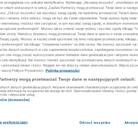
ane przeglądania czy unikalne identyfikatory. Wybierając „Akceptuj wszystko”, umożliwiasz p
 w celach wskazanych w sekcji „Zaufani Partnerzy mogą przetwarzać Twoje dane w następu
rzesz „Odrzuć wszystko” lub wycofasz swoją zgodę, nie będziemy przetwarzać Twoich dan
reści i reklamy, które widzisz, mogą nie być dla Ciebie odpowiednie. Twoje wybory będą miały
ę internetową i możesz nimi zarządzać, w tym wycofać swoją zgodę, w dowolnym momenci
arządzanie preferencjami”. Możesz także zmienić swoje wybory i wycofać zgodę klikając "U
dole strony. Niektórzy dostawcy mogą przetwarzać Twoje dane w oparciu o swoje uzasadnio
wojej zgody. Możesz w każdej chwili sprzeciwić się temu rodzajowi przetwarzania, klikając 
 preferencjami” lub klikając "Ustawienia cookies" na dole strony. Nie możesz sprzeciwić się
wców danych osobowych w celu zapewnienia bezpieczeństwa, zapobiegania oszustwom i na
 tym celu mogą zostać wykorzystane pewne dokładne dane geolokalizacyjne i aktywne skan
 celu identyfikacji. Nie możesz również sprzeciwić się przetwarzaniu danych osobowych w 
 i prezentacji reklam i treści. Wyjątek ten nie dotyczy reklam ukierunkowanych. Więcej szc
 naszej Polityce Prywatności.
Polityka prywatności
Partnerzy mogą przetwarzać Twoje dane w następujących celach:
dnych danych geolokalizacyjnych. Aktywne skanowanie charakterystyki urządzenia do celów 
ie informacji na urządzeniu lub dostęp do nich. Spersonalizowane reklamy i treści, pomiar r
rców i ulepszanie usług.
nerów (dostawców)
e preferencjami
Odrzuć wszystko
Akcept