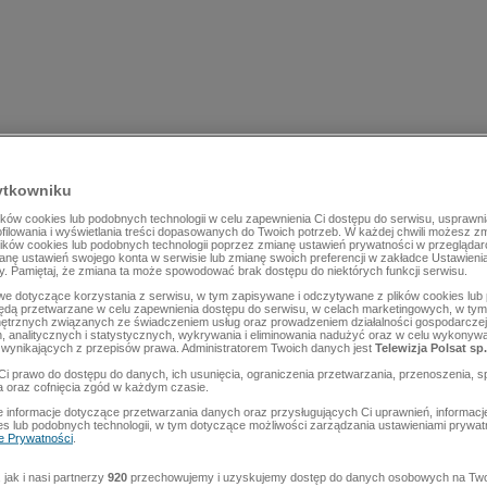
ytkowniku
ów cookies lub podobnych technologii w celu zapewnienia Ci dostępu do serwisu, usprawni
rofilowania i wyświetlania treści dopasowanych do Twoich potrzeb. W każdej chwili możesz z
lików cookies lub podobnych technologii poprzez zmianę ustawień prywatności w przegląda
mianę ustawień swojego konta w serwisie lub zmianę swoich preferencji w zakładce Ustawieni
y. Pamiętaj, że zmiana ta może spowodować brak dostępu do niektórych funkcji serwisu.
e dotyczące korzystania z serwisu, w tym zapisywane i odczytywane z plików cookies lu
będą przetwarzane w celu zapewnienia dostępu do serwisu, w celach marketingowych, w tym 
ętrznych związanych ze świadczeniem usług oraz prowadzeniem działalności gospodarczej
 analitycznych i statystycznych, wykrywania i eliminowania nadużyć oraz w celu wykonyw
wynikających z przepisów prawa. Administratorem Twoich danych jest
Telewizja Polsat sp.
Ci prawo do dostępu do danych, ich usunięcia, ograniczenia przetwarzania, przenoszenia, s
a oraz cofnięcia zgód w każdym czasie.
 informacje dotyczące przetwarzania danych oraz przysługujących Ci uprawnień, informacj
es lub podobnych technologii, w tym dotyczące możliwości zarządzania ustawieniami prywatn
ce Prywatności
.
jak i nasi partnerzy
920
przechowujemy i uzyskujemy dostęp do danych osobowych na Two