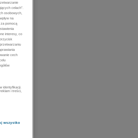
rzetwarzanie
jących celach”.
ych osobowych,
 wpływ na
e za pomocą
stawienia
ne interesy, co
przycisk
 przetwarzaniu
prawiania
owanie cech
celu
zegółów
identyfikacji.
eklam i treści,
uj wszystko