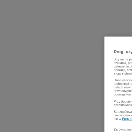
Drogi uż
Używamy plik
działania, p
ustawienia p
aplikacji, z
stopce stron
Dane osobow
technologii 
celach wewn
dowodowych,
obowiązków 
Przysługuje 
sprostowani
Szczegółowe
plików cooki
się w
Polity
Zarówno my, 