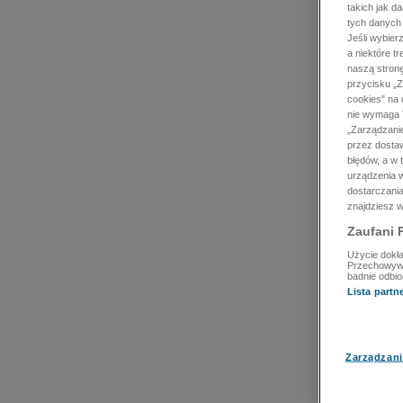
takich jak d
tych danych
Jeśli wybie
a niektóre t
naszą stron
przycisku „Z
cookies" na 
nie wymaga T
„Zarządzanie
przez dosta
błędów, a w
urządzenia w
dostarczania
znajdziesz w
Zaufani 
Użycie dokła
Przechowywan
badnie odbio
Lista part
Zarządzani