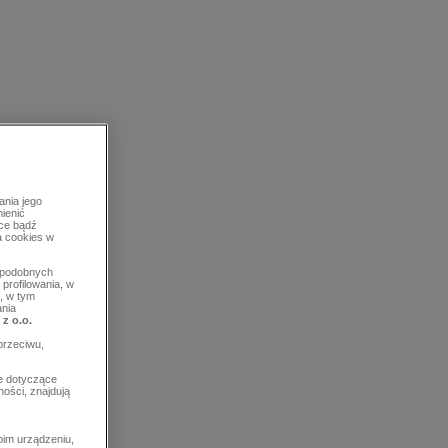
ania jego
mienić
rce bądź
a cookies w
b podobnych
profilowania, w
, w tym
ania
 z o.o.
przeciwu,
e dotyczące
ości, znajdują
im urządzeniu,