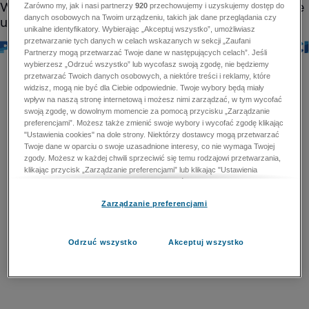
Zarówno my, jak i nasi partnerzy
920
przechowujemy i uzyskujemy dostęp do
danych osobowych na Twoim urządzeniu, takich jak dane przeglądania czy
unikalne identyfikatory. Wybierając „Akceptuj wszystko”, umożliwiasz
przetwarzanie tych danych w celach wskazanych w sekcji „Zaufani
Partnerzy mogą przetwarzać Twoje dane w następujących celach”. Jeśli
wybierzesz „Odrzuć wszystko” lub wycofasz swoją zgodę, nie będziemy
przetwarzać Twoich danych osobowych, a niektóre treści i reklamy, które
widzisz, mogą nie być dla Ciebie odpowiednie. Twoje wybory będą miały
wpływ na naszą stronę internetową i możesz nimi zarządzać, w tym wycofać
swoją zgodę, w dowolnym momencie za pomocą przycisku „Zarządzanie
preferencjami”. Możesz także zmienić swoje wybory i wycofać zgodę klikając
"Ustawienia cookies" na dole strony. Niektórzy dostawcy mogą przetwarzać
Twoje dane w oparciu o swoje uzasadnione interesy, co nie wymaga Twojej
zgody. Możesz w każdej chwili sprzeciwić się temu rodzajowi przetwarzania,
klikając przycisk „Zarządzanie preferencjami” lub klikając "Ustawienia
cookies" na dole strony. Nie możesz sprzeciwić się przetwarzaniu przez
dostawców danych osobowych w celu zapewnienia bezpieczeństwa,
Zarządzanie preferencjami
zapobiegania oszustwom i naprawiania błędów, a w tym celu mogą zostać
wykorzystane pewne dokładne dane geolokalizacyjne i aktywne skanowanie
cech urządzenia w celu identyfikacji. Nie możesz również sprzeciwić się
przetwarzaniu danych osobowych w celu dostarczania i prezentacji reklam i
Odrzuć wszystko
Akceptuj wszystko
treści. Wyjątek ten nie dotyczy reklam ukierunkowanych. Więcej szczegółów
znajdziesz w naszej Polityce Prywatności.
Polityka prywatności
Zaufani Partnerzy mogą przetwarzać Twoje dane w
następujących celach: