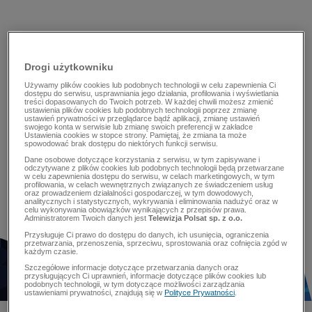
Drogi użytkowniku
Używamy plików cookies lub podobnych technologii w celu zapewnienia Ci
dostępu do serwisu, usprawniania jego działania, profilowania i wyświetlania
treści dopasowanych do Twoich potrzeb. W każdej chwili możesz zmienić
ustawienia plików cookies lub podobnych technologii poprzez zmianę
ustawień prywatności w przeglądarce bądź aplikacji, zmianę ustawień
swojego konta w serwisie lub zmianę swoich preferencji w zakładce
Ustawienia cookies w stopce strony. Pamiętaj, że zmiana ta może
spowodować brak dostępu do niektórych funkcji serwisu.
Dane osobowe dotyczące korzystania z serwisu, w tym zapisywane i
odczytywane z plików cookies lub podobnych technologii będą przetwarzane
w celu zapewnienia dostępu do serwisu, w celach marketingowych, w tym
profilowania, w celach wewnętrznych związanych ze świadczeniem usług
oraz prowadzeniem działalności gospodarczej, w tym dowodowych,
analitycznych i statystycznych, wykrywania i eliminowania nadużyć oraz w
celu wykonywania obowiązków wynikających z przepisów prawa.
Administratorem Twoich danych jest
Telewizja Polsat sp. z o.o.
Przysługuje Ci prawo do dostępu do danych, ich usunięcia, ograniczenia
przetwarzania, przenoszenia, sprzeciwu, sprostowania oraz cofnięcia zgód w
każdym czasie.
Szczegółowe informacje dotyczące przetwarzania danych oraz
przysługujących Ci uprawnień, informacje dotyczące plików cookies lub
podobnych technologii, w tym dotyczące możliwości zarządzania
ustawieniami prywatności, znajdują się w
Polityce Prywatności
.