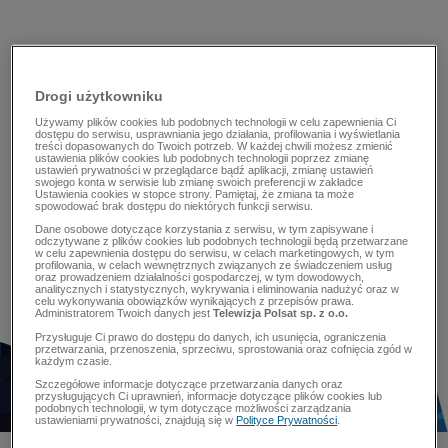
Drogi użytkowniku
Używamy plików cookies lub podobnych technologii w celu zapewnienia Ci
dostępu do serwisu, usprawniania jego działania, profilowania i wyświetlania
treści dopasowanych do Twoich potrzeb. W każdej chwili możesz zmienić
ustawienia plików cookies lub podobnych technologii poprzez zmianę
ustawień prywatności w przeglądarce bądź aplikacji, zmianę ustawień
swojego konta w serwisie lub zmianę swoich preferencji w zakładce
Ustawienia cookies w stopce strony. Pamiętaj, że zmiana ta może
spowodować brak dostępu do niektórych funkcji serwisu.
Dane osobowe dotyczące korzystania z serwisu, w tym zapisywane i
odczytywane z plików cookies lub podobnych technologii będą przetwarzane
w celu zapewnienia dostępu do serwisu, w celach marketingowych, w tym
profilowania, w celach wewnętrznych związanych ze świadczeniem usług
oraz prowadzeniem działalności gospodarczej, w tym dowodowych,
analitycznych i statystycznych, wykrywania i eliminowania nadużyć oraz w
celu wykonywania obowiązków wynikających z przepisów prawa.
Administratorem Twoich danych jest
Telewizja Polsat sp. z o.o.
Przysługuje Ci prawo do dostępu do danych, ich usunięcia, ograniczenia
przetwarzania, przenoszenia, sprzeciwu, sprostowania oraz cofnięcia zgód w
każdym czasie.
Szczegółowe informacje dotyczące przetwarzania danych oraz
przysługujących Ci uprawnień, informacje dotyczące plików cookies lub
podobnych technologii, w tym dotyczące możliwości zarządzania
ustawieniami prywatności, znajdują się w
Polityce Prywatności
.