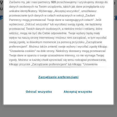
Zarówno my, jak i nasi partnerzy
920
przechowujemy i uzyskujemy dostęp do
danych osobowych na Twoim urządzeniu, takich jak dane przeglądania czy
unikalne identyfikatory. Wybierając „Akceptuj wszystko”, umożliwiasz
przetwarzanie tych danych w celach wskazanych w sekcji „Zaufani
Partnerzy mogą przetwarzać Twoje dane w następujących celach”. Jeśli
wybierzesz „Odrzuć wszystko” lub wycofasz swoją zgodę, nie będziemy
przetwarzać Twoich danych osobowych, a niektóre treści i reklamy, które
widzisz, mogą nie być dla Ciebie odpowiednie. Twoje wybory będą miały
wpływ na naszą stronę internetową i możesz nimi zarządzać, w tym wycofać
swoją zgodę, w dowolnym momencie za pomocą przycisku „Zarządzanie
preferencjami”. Możesz także zmienić swoje wybory i wycofać zgodę klikając
"Ustawienia cookies" na dole strony. Niektórzy dostawcy mogą przetwarzać
Twoje dane w oparciu o swoje uzasadnione interesy, co nie wymaga Twojej
zgody. Możesz w każdej chwili sprzeciwić się temu rodzajowi przetwarzania,
klikając przycisk „Zarządzanie preferencjami” lub klikając "Ustawienia
cookies" na dole strony. Nie możesz sprzeciwić się przetwarzaniu przez
dostawców danych osobowych w celu zapewnienia bezpieczeństwa,
Zarządzanie preferencjami
zapobiegania oszustwom i naprawiania błędów, a w tym celu mogą zostać
wykorzystane pewne dokładne dane geolokalizacyjne i aktywne skanowanie
cech urządzenia w celu identyfikacji. Nie możesz również sprzeciwić się
przetwarzaniu danych osobowych w celu dostarczania i prezentacji reklam i
Odrzuć wszystko
Akceptuj wszystko
treści. Wyjątek ten nie dotyczy reklam ukierunkowanych. Więcej szczegółów
znajdziesz w naszej Polityce Prywatności.
Polityka prywatności
Zaufani Partnerzy mogą przetwarzać Twoje dane w
następujących celach: