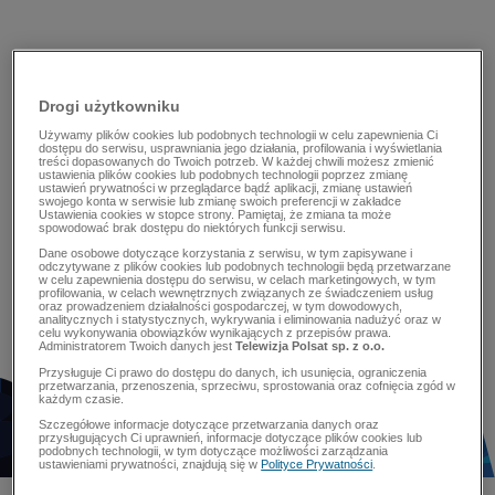
Drogi użytkowniku
Używamy plików cookies lub podobnych technologii w celu zapewnienia Ci
dostępu do serwisu, usprawniania jego działania, profilowania i wyświetlania
treści dopasowanych do Twoich potrzeb. W każdej chwili możesz zmienić
ustawienia plików cookies lub podobnych technologii poprzez zmianę
ustawień prywatności w przeglądarce bądź aplikacji, zmianę ustawień
swojego konta w serwisie lub zmianę swoich preferencji w zakładce
Ustawienia cookies w stopce strony. Pamiętaj, że zmiana ta może
spowodować brak dostępu do niektórych funkcji serwisu.
Dane osobowe dotyczące korzystania z serwisu, w tym zapisywane i
odczytywane z plików cookies lub podobnych technologii będą przetwarzane
w celu zapewnienia dostępu do serwisu, w celach marketingowych, w tym
profilowania, w celach wewnętrznych związanych ze świadczeniem usług
oraz prowadzeniem działalności gospodarczej, w tym dowodowych,
analitycznych i statystycznych, wykrywania i eliminowania nadużyć oraz w
celu wykonywania obowiązków wynikających z przepisów prawa.
Administratorem Twoich danych jest
Telewizja Polsat sp. z o.o.
Przysługuje Ci prawo do dostępu do danych, ich usunięcia, ograniczenia
przetwarzania, przenoszenia, sprzeciwu, sprostowania oraz cofnięcia zgód w
każdym czasie.
Szczegółowe informacje dotyczące przetwarzania danych oraz
przysługujących Ci uprawnień, informacje dotyczące plików cookies lub
podobnych technologii, w tym dotyczące możliwości zarządzania
ustawieniami prywatności, znajdują się w
Polityce Prywatności
.