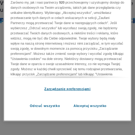
Zarówno my, jak i nasi partnerzy
920
przechowujemy i uzyskujemy dostęp do
danych osobowych na Twoim urządzeniu, takich jak dane przeglądania czy
unikalne identyfikatory. Wybierając „Akceptuj wszystko”, umożliwiasz
przetwarzanie tych danych w celach wskazanych w sekcji „Zaufani
Partnerzy mogą przetwarzać Twoje dane w następujących celach”. Jeśli
wybierzesz „Odrzuć wszystko” lub wycofasz swoją zgodę, nie będziemy
przetwarzać Twoich danych osobowych, a niektóre treści i reklamy, które
widzisz, mogą nie być dla Ciebie odpowiednie. Twoje wybory będą miały
wpływ na naszą stronę internetową i możesz nimi zarządzać, w tym wycofać
swoją zgodę, w dowolnym momencie za pomocą przycisku „Zarządzanie
preferencjami”. Możesz także zmienić swoje wybory i wycofać zgodę klikając
"Ustawienia cookies" na dole strony. Niektórzy dostawcy mogą przetwarzać
Twoje dane w oparciu o swoje uzasadnione interesy, co nie wymaga Twojej
zgody. Możesz w każdej chwili sprzeciwić się temu rodzajowi przetwarzania,
klikając przycisk „Zarządzanie preferencjami” lub klikając "Ustawienia
cookies" na dole strony. Nie możesz sprzeciwić się przetwarzaniu przez
dostawców danych osobowych w celu zapewnienia bezpieczeństwa,
Zarządzanie preferencjami
zapobiegania oszustwom i naprawiania błędów, a w tym celu mogą zostać
wykorzystane pewne dokładne dane geolokalizacyjne i aktywne skanowanie
cech urządzenia w celu identyfikacji. Nie możesz również sprzeciwić się
przetwarzaniu danych osobowych w celu dostarczania i prezentacji reklam i
Odrzuć wszystko
Akceptuj wszystko
treści. Wyjątek ten nie dotyczy reklam ukierunkowanych. Więcej szczegółów
znajdziesz w naszej Polityce Prywatności.
Polityka prywatności
Zaufani Partnerzy mogą przetwarzać Twoje dane w
następujących celach: