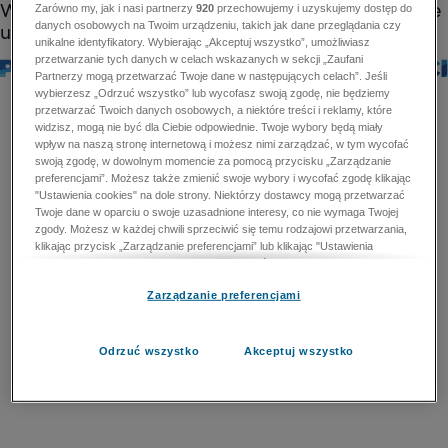
Zarówno my, jak i nasi partnerzy
920
przechowujemy i uzyskujemy dostęp do
danych osobowych na Twoim urządzeniu, takich jak dane przeglądania czy
unikalne identyfikatory. Wybierając „Akceptuj wszystko”, umożliwiasz
przetwarzanie tych danych w celach wskazanych w sekcji „Zaufani
Partnerzy mogą przetwarzać Twoje dane w następujących celach”. Jeśli
wybierzesz „Odrzuć wszystko” lub wycofasz swoją zgodę, nie będziemy
przetwarzać Twoich danych osobowych, a niektóre treści i reklamy, które
widzisz, mogą nie być dla Ciebie odpowiednie. Twoje wybory będą miały
wpływ na naszą stronę internetową i możesz nimi zarządzać, w tym wycofać
swoją zgodę, w dowolnym momencie za pomocą przycisku „Zarządzanie
preferencjami”. Możesz także zmienić swoje wybory i wycofać zgodę klikając
"Ustawienia cookies" na dole strony. Niektórzy dostawcy mogą przetwarzać
Twoje dane w oparciu o swoje uzasadnione interesy, co nie wymaga Twojej
zgody. Możesz w każdej chwili sprzeciwić się temu rodzajowi przetwarzania,
klikając przycisk „Zarządzanie preferencjami” lub klikając "Ustawienia
cookies" na dole strony. Nie możesz sprzeciwić się przetwarzaniu przez
dostawców danych osobowych w celu zapewnienia bezpieczeństwa,
Zarządzanie preferencjami
zapobiegania oszustwom i naprawiania błędów, a w tym celu mogą zostać
wykorzystane pewne dokładne dane geolokalizacyjne i aktywne skanowanie
cech urządzenia w celu identyfikacji. Nie możesz również sprzeciwić się
przetwarzaniu danych osobowych w celu dostarczania i prezentacji reklam i
Odrzuć wszystko
Akceptuj wszystko
treści. Wyjątek ten nie dotyczy reklam ukierunkowanych. Więcej szczegółów
znajdziesz w naszej Polityce Prywatności.
Polityka prywatności
Zaufani Partnerzy mogą przetwarzać Twoje dane w
następujących celach: