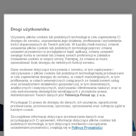
Drogi użytkowniku
Używamy plików cookies lub podobnych technologii w celu zapewnienia Ci
dostępu do serwisu, usprawniania jego działania, profilowania i wyświetlania
treści dopasowanych do Twoich potrzeb. W każdej chwili możesz zmienić
ustawienia plików cookies lub podobnych technologii poprzez zmianę
ustawień prywatności w przeglądarce bądź aplikacji, zmianę ustawień
swojego konta w serwisie lub zmianę swoich preferencji w zakładce
Ustawienia cookies w stopce strony. Pamiętaj, że zmiana ta może
spowodować brak dostępu do niektórych funkcji serwisu.
Dane osobowe dotyczące korzystania z serwisu, w tym zapisywane i
odczytywane z plików cookies lub podobnych technologii będą przetwarzane
w celu zapewnienia dostępu do serwisu, w celach marketingowych, w tym
profilowania, w celach wewnętrznych związanych ze świadczeniem usług
oraz prowadzeniem działalności gospodarczej, w tym dowodowych,
analitycznych i statystycznych, wykrywania i eliminowania nadużyć oraz w
celu wykonywania obowiązków wynikających z przepisów prawa.
Administratorem Twoich danych jest
Telewizja Polsat sp. z o.o.
Przysługuje Ci prawo do dostępu do danych, ich usunięcia, ograniczenia
przetwarzania, przenoszenia, sprzeciwu, sprostowania oraz cofnięcia zgód w
każdym czasie.
Szczegółowe informacje dotyczące przetwarzania danych oraz
przysługujących Ci uprawnień, informacje dotyczące plików cookies lub
podobnych technologii, w tym dotyczące możliwości zarządzania
ustawieniami prywatności, znajdują się w
Polityce Prywatności
.