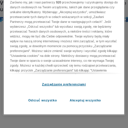
Zarówno my, jak i nasi partnerzy
920
przechowujemy i uzyskujemy dostęp do
danych osobowych na Twoim urządzeniu, takich jak dane przeglądania czy
unikalne identyfikatory. Wybierając „Akceptuj wszystko”, umożliwiasz
przetwarzanie tych danych w celach wskazanych w sekcji „Zaufani
Partnerzy mogą przetwarzać Twoje dane w następujących celach”. Jeśli
wybierzesz „Odrzuć wszystko” lub wycofasz swoją zgodę, nie będziemy
przetwarzać Twoich danych osobowych, a niektóre treści i reklamy, które
widzisz, mogą nie być dla Ciebie odpowiednie. Twoje wybory będą miały
wpływ na naszą stronę internetową i możesz nimi zarządzać, w tym wycofać
swoją zgodę, w dowolnym momencie za pomocą przycisku „Zarządzanie
preferencjami”. Możesz także zmienić swoje wybory i wycofać zgodę klikając
"Ustawienia cookies" na dole strony. Niektórzy dostawcy mogą przetwarzać
Twoje dane w oparciu o swoje uzasadnione interesy, co nie wymaga Twojej
zgody. Możesz w każdej chwili sprzeciwić się temu rodzajowi przetwarzania,
klikając przycisk „Zarządzanie preferencjami” lub klikając "Ustawienia
cookies" na dole strony. Nie możesz sprzeciwić się przetwarzaniu przez
dostawców danych osobowych w celu zapewnienia bezpieczeństwa,
Zarządzanie preferencjami
zapobiegania oszustwom i naprawiania błędów, a w tym celu mogą zostać
wykorzystane pewne dokładne dane geolokalizacyjne i aktywne skanowanie
cech urządzenia w celu identyfikacji. Nie możesz również sprzeciwić się
przetwarzaniu danych osobowych w celu dostarczania i prezentacji reklam i
Odrzuć wszystko
Akceptuj wszystko
treści. Wyjątek ten nie dotyczy reklam ukierunkowanych. Więcej szczegółów
znajdziesz w naszej Polityce Prywatności.
Polityka prywatności
Zaufani Partnerzy mogą przetwarzać Twoje dane w
następujących celach: