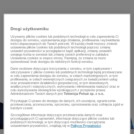
Drogi użytkowniku
Używamy plików cookies lub podobnych technologii w celu zapewnienia Ci
dostępu do serwisu, usprawniania jego działania, profilowania i wyświetlania
treści dopasowanych do Twoich potrzeb. W każdej chwili możesz zmienić
ustawienia plików cookies lub podobnych technologii poprzez zmianę
ustawień prywatności w przeglądarce bądź aplikacji, zmianę ustawień
swojego konta w serwisie lub zmianę swoich preferencji w zakładce
Ustawienia cookies w stopce strony. Pamiętaj, że zmiana ta może
spowodować brak dostępu do niektórych funkcji serwisu.
Dane osobowe dotyczące korzystania z serwisu, w tym zapisywane i
odczytywane z plików cookies lub podobnych technologii będą przetwarzane
w celu zapewnienia dostępu do serwisu, w celach marketingowych, w tym
profilowania, w celach wewnętrznych związanych ze świadczeniem usług
oraz prowadzeniem działalności gospodarczej, w tym dowodowych,
analitycznych i statystycznych, wykrywania i eliminowania nadużyć oraz w
celu wykonywania obowiązków wynikających z przepisów prawa.
Administratorem Twoich danych jest
Telewizja Polsat sp. z o.o.
Przysługuje Ci prawo do dostępu do danych, ich usunięcia, ograniczenia
przetwarzania, przenoszenia, sprzeciwu, sprostowania oraz cofnięcia zgód w
każdym czasie.
Szczegółowe informacje dotyczące przetwarzania danych oraz
przysługujących Ci uprawnień, informacje dotyczące plików cookies lub
podobnych technologii, w tym dotyczące możliwości zarządzania
ustawieniami prywatności, znajdują się w
Polityce Prywatności
.