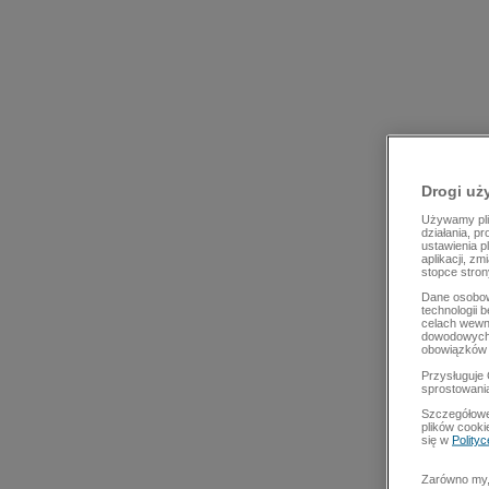
Drogi uż
Używamy plik
działania, p
ustawienia p
aplikacji, z
stopce stron
Dane osobow
technologii 
celach wewn
dowodowych,
obowiązków 
Przysługuje 
sprostowani
Szczegółowe
plików cooki
się w
Polity
Zarówno my, 