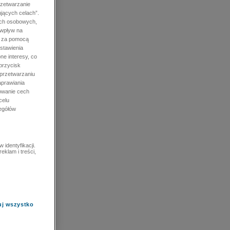
rzetwarzanie
jących celach”.
ych osobowych,
 wpływ na
e za pomocą
stawienia
ne interesy, co
przycisk
 przetwarzaniu
prawiania
owanie cech
celu
zegółów
identyfikacji.
eklam i treści,
uj wszystko