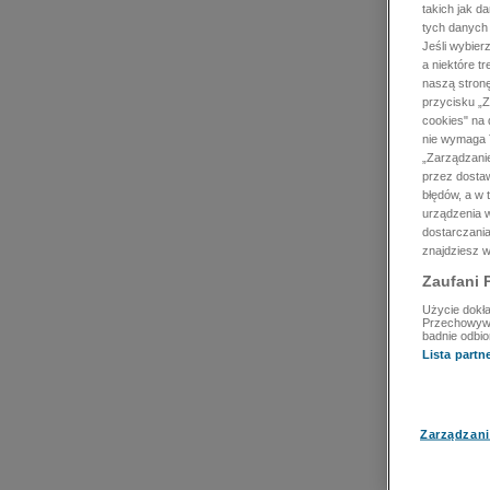
takich jak d
tych danych
Jeśli wybie
a niektóre t
naszą stron
przycisku „Z
cookies" na 
nie wymaga T
„Zarządzanie
przez dosta
błędów, a w
urządzenia w
dostarczania
znajdziesz w
Zaufani 
Użycie dokła
Przechowywan
badnie odbio
Lista part
Zarządzani