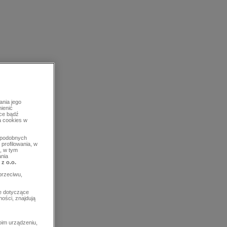
ania jego
mienić
rce bądź
a cookies w
b podobnych
profilowania, w
, w tym
ania
 z o.o.
przeciwu,
e dotyczące
ości, znajdują
im urządzeniu,