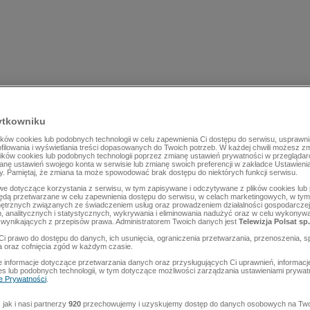
ytkowniku
ów cookies lub podobnych technologii w celu zapewnienia Ci dostępu do serwisu, usprawni
rofilowania i wyświetlania treści dopasowanych do Twoich potrzeb. W każdej chwili możesz z
lików cookies lub podobnych technologii poprzez zmianę ustawień prywatności w przegląda
mianę ustawień swojego konta w serwisie lub zmianę swoich preferencji w zakładce Ustawieni
y. Pamiętaj, że zmiana ta może spowodować brak dostępu do niektórych funkcji serwisu.
e dotyczące korzystania z serwisu, w tym zapisywane i odczytywane z plików cookies lu
będą przetwarzane w celu zapewnienia dostępu do serwisu, w celach marketingowych, w tym 
ętrznych związanych ze świadczeniem usług oraz prowadzeniem działalności gospodarczej
 analitycznych i statystycznych, wykrywania i eliminowania nadużyć oraz w celu wykonyw
wynikających z przepisów prawa. Administratorem Twoich danych jest
Telewizja Polsat sp.
Ci prawo do dostępu do danych, ich usunięcia, ograniczenia przetwarzania, przenoszenia, s
a oraz cofnięcia zgód w każdym czasie.
 informacje dotyczące przetwarzania danych oraz przysługujących Ci uprawnień, informacj
es lub podobnych technologii, w tym dotyczące możliwości zarządzania ustawieniami prywatn
ce Prywatności
.
jak i nasi partnerzy
920
przechowujemy i uzyskujemy dostęp do danych osobowych na Two