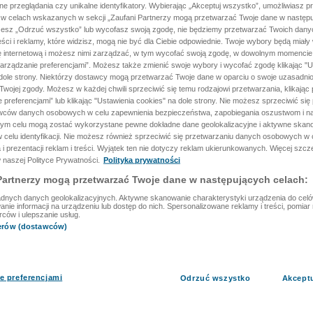
ane przeglądania czy unikalne identyfikatory. Wybierając „Akceptuj wszystko”, umożliwiasz p
 w celach wskazanych w sekcji „Zaufani Partnerzy mogą przetwarzać Twoje dane w następu
rzesz „Odrzuć wszystko” lub wycofasz swoją zgodę, nie będziemy przetwarzać Twoich dan
reści i reklamy, które widzisz, mogą nie być dla Ciebie odpowiednie. Twoje wybory będą miały
ę internetową i możesz nimi zarządzać, w tym wycofać swoją zgodę, w dowolnym momenci
arządzanie preferencjami”. Możesz także zmienić swoje wybory i wycofać zgodę klikając "U
dole strony. Niektórzy dostawcy mogą przetwarzać Twoje dane w oparciu o swoje uzasadnio
wojej zgody. Możesz w każdej chwili sprzeciwić się temu rodzajowi przetwarzania, klikając 
 preferencjami” lub klikając "Ustawienia cookies" na dole strony. Nie możesz sprzeciwić się
wców danych osobowych w celu zapewnienia bezpieczeństwa, zapobiegania oszustwom i na
 tym celu mogą zostać wykorzystane pewne dokładne dane geolokalizacyjne i aktywne skan
 celu identyfikacji. Nie możesz również sprzeciwić się przetwarzaniu danych osobowych w 
 i prezentacji reklam i treści. Wyjątek ten nie dotyczy reklam ukierunkowanych. Więcej szc
 naszej Polityce Prywatności.
Polityka prywatności
Partnerzy mogą przetwarzać Twoje dane w następujących celach:
dnych danych geolokalizacyjnych. Aktywne skanowanie charakterystyki urządzenia do celów 
ie informacji na urządzeniu lub dostęp do nich. Spersonalizowane reklamy i treści, pomiar r
rców i ulepszanie usług.
nerów (dostawców)
e preferencjami
Odrzuć wszystko
Akcept