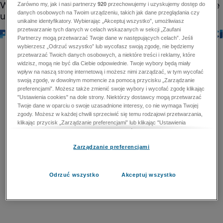
Zarówno my, jak i nasi partnerzy
920
przechowujemy i uzyskujemy dostęp do
danych osobowych na Twoim urządzeniu, takich jak dane przeglądania czy
unikalne identyfikatory. Wybierając „Akceptuj wszystko”, umożliwiasz
przetwarzanie tych danych w celach wskazanych w sekcji „Zaufani
Partnerzy mogą przetwarzać Twoje dane w następujących celach”. Jeśli
wybierzesz „Odrzuć wszystko” lub wycofasz swoją zgodę, nie będziemy
przetwarzać Twoich danych osobowych, a niektóre treści i reklamy, które
widzisz, mogą nie być dla Ciebie odpowiednie. Twoje wybory będą miały
wpływ na naszą stronę internetową i możesz nimi zarządzać, w tym wycofać
swoją zgodę, w dowolnym momencie za pomocą przycisku „Zarządzanie
preferencjami”. Możesz także zmienić swoje wybory i wycofać zgodę klikając
"Ustawienia cookies" na dole strony. Niektórzy dostawcy mogą przetwarzać
Twoje dane w oparciu o swoje uzasadnione interesy, co nie wymaga Twojej
zgody. Możesz w każdej chwili sprzeciwić się temu rodzajowi przetwarzania,
klikając przycisk „Zarządzanie preferencjami” lub klikając "Ustawienia
cookies" na dole strony. Nie możesz sprzeciwić się przetwarzaniu przez
dostawców danych osobowych w celu zapewnienia bezpieczeństwa,
Zarządzanie preferencjami
zapobiegania oszustwom i naprawiania błędów, a w tym celu mogą zostać
wykorzystane pewne dokładne dane geolokalizacyjne i aktywne skanowanie
cech urządzenia w celu identyfikacji. Nie możesz również sprzeciwić się
przetwarzaniu danych osobowych w celu dostarczania i prezentacji reklam i
Odrzuć wszystko
Akceptuj wszystko
treści. Wyjątek ten nie dotyczy reklam ukierunkowanych. Więcej szczegółów
znajdziesz w naszej Polityce Prywatności.
Polityka prywatności
Zaufani Partnerzy mogą przetwarzać Twoje dane w
następujących celach: