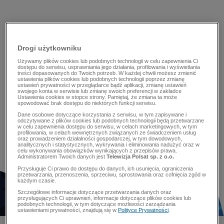
Drogi użytkowniku
Używamy plików cookies lub podobnych technologii w celu zapewnienia Ci
dostępu do serwisu, usprawniania jego działania, profilowania i wyświetlania
treści dopasowanych do Twoich potrzeb. W każdej chwili możesz zmienić
ustawienia plików cookies lub podobnych technologii poprzez zmianę
ustawień prywatności w przeglądarce bądź aplikacji, zmianę ustawień
swojego konta w serwisie lub zmianę swoich preferencji w zakładce
Ustawienia cookies w stopce strony. Pamiętaj, że zmiana ta może
spowodować brak dostępu do niektórych funkcji serwisu.
Dane osobowe dotyczące korzystania z serwisu, w tym zapisywane i
odczytywane z plików cookies lub podobnych technologii będą przetwarzane
w celu zapewnienia dostępu do serwisu, w celach marketingowych, w tym
profilowania, w celach wewnętrznych związanych ze świadczeniem usług
oraz prowadzeniem działalności gospodarczej, w tym dowodowych,
analitycznych i statystycznych, wykrywania i eliminowania nadużyć oraz w
celu wykonywania obowiązków wynikających z przepisów prawa.
Administratorem Twoich danych jest
Telewizja Polsat sp. z o.o.
Przysługuje Ci prawo do dostępu do danych, ich usunięcia, ograniczenia
przetwarzania, przenoszenia, sprzeciwu, sprostowania oraz cofnięcia zgód w
każdym czasie.
Szczegółowe informacje dotyczące przetwarzania danych oraz
przysługujących Ci uprawnień, informacje dotyczące plików cookies lub
podobnych technologii, w tym dotyczące możliwości zarządzania
ustawieniami prywatności, znajdują się w
Polityce Prywatności
.