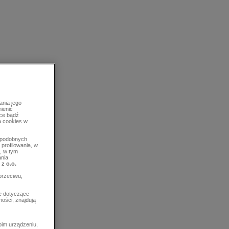
ania jego
mienić
rce bądź
a cookies w
b podobnych
profilowania, w
, w tym
ania
 z o.o.
przeciwu,
e dotyczące
ości, znajdują
im urządzeniu,