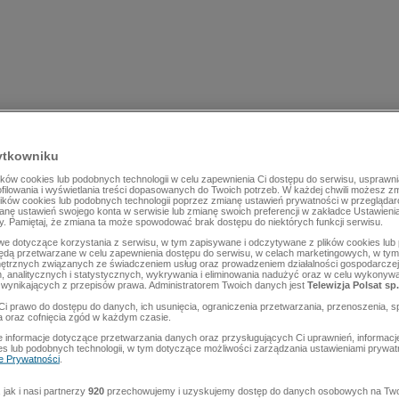
ytkowniku
ów cookies lub podobnych technologii w celu zapewnienia Ci dostępu do serwisu, usprawni
rofilowania i wyświetlania treści dopasowanych do Twoich potrzeb. W każdej chwili możesz z
lików cookies lub podobnych technologii poprzez zmianę ustawień prywatności w przegląda
mianę ustawień swojego konta w serwisie lub zmianę swoich preferencji w zakładce Ustawieni
y. Pamiętaj, że zmiana ta może spowodować brak dostępu do niektórych funkcji serwisu.
e dotyczące korzystania z serwisu, w tym zapisywane i odczytywane z plików cookies lu
będą przetwarzane w celu zapewnienia dostępu do serwisu, w celach marketingowych, w tym 
ętrznych związanych ze świadczeniem usług oraz prowadzeniem działalności gospodarczej
 analitycznych i statystycznych, wykrywania i eliminowania nadużyć oraz w celu wykonyw
wynikających z przepisów prawa. Administratorem Twoich danych jest
Telewizja Polsat sp.
Ci prawo do dostępu do danych, ich usunięcia, ograniczenia przetwarzania, przenoszenia, s
a oraz cofnięcia zgód w każdym czasie.
 informacje dotyczące przetwarzania danych oraz przysługujących Ci uprawnień, informacj
es lub podobnych technologii, w tym dotyczące możliwości zarządzania ustawieniami prywatn
ce Prywatności
.
jak i nasi partnerzy
920
przechowujemy i uzyskujemy dostęp do danych osobowych na Two