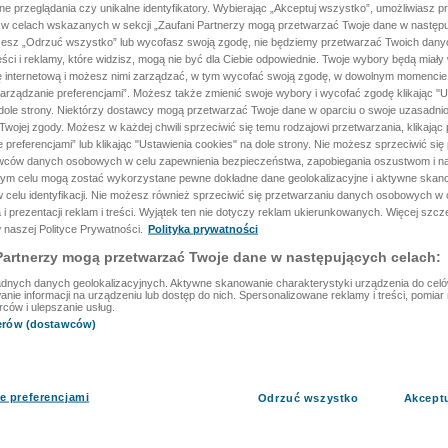
ane przeglądania czy unikalne identyfikatory. Wybierając „Akceptuj wszystko”, umożliwiasz p
 w celach wskazanych w sekcji „Zaufani Partnerzy mogą przetwarzać Twoje dane w następu
rzesz „Odrzuć wszystko” lub wycofasz swoją zgodę, nie będziemy przetwarzać Twoich dan
reści i reklamy, które widzisz, mogą nie być dla Ciebie odpowiednie. Twoje wybory będą miały
ę internetową i możesz nimi zarządzać, w tym wycofać swoją zgodę, w dowolnym momenci
arządzanie preferencjami”. Możesz także zmienić swoje wybory i wycofać zgodę klikając "U
dole strony. Niektórzy dostawcy mogą przetwarzać Twoje dane w oparciu o swoje uzasadnio
wojej zgody. Możesz w każdej chwili sprzeciwić się temu rodzajowi przetwarzania, klikając 
 preferencjami” lub klikając "Ustawienia cookies" na dole strony. Nie możesz sprzeciwić się
wców danych osobowych w celu zapewnienia bezpieczeństwa, zapobiegania oszustwom i na
 tym celu mogą zostać wykorzystane pewne dokładne dane geolokalizacyjne i aktywne skan
 celu identyfikacji. Nie możesz również sprzeciwić się przetwarzaniu danych osobowych w 
 i prezentacji reklam i treści. Wyjątek ten nie dotyczy reklam ukierunkowanych. Więcej szc
 naszej Polityce Prywatności.
Polityka prywatności
Partnerzy mogą przetwarzać Twoje dane w następujących celach:
dnych danych geolokalizacyjnych. Aktywne skanowanie charakterystyki urządzenia do celów 
ie informacji na urządzeniu lub dostęp do nich. Spersonalizowane reklamy i treści, pomiar r
rców i ulepszanie usług.
nerów (dostawców)
e preferencjami
Odrzuć wszystko
Akcept