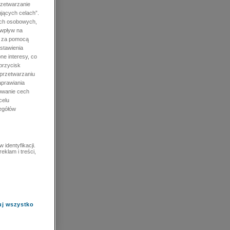
rzetwarzanie
jących celach”.
ych osobowych,
 wpływ na
e za pomocą
stawienia
ne interesy, co
przycisk
 przetwarzaniu
prawiania
owanie cech
celu
zegółów
identyfikacji.
eklam i treści,
uj wszystko