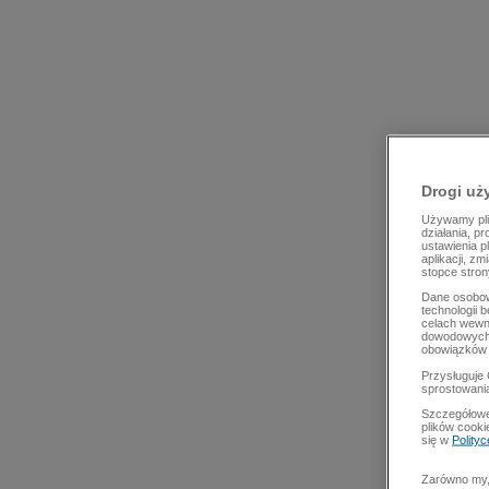
Drogi uż
Używamy plik
działania, p
ustawienia p
aplikacji, z
stopce stron
Dane osobow
technologii 
celach wewn
dowodowych,
obowiązków 
Przysługuje 
sprostowani
Szczegółowe
plików cooki
się w
Polity
Zarówno my, 