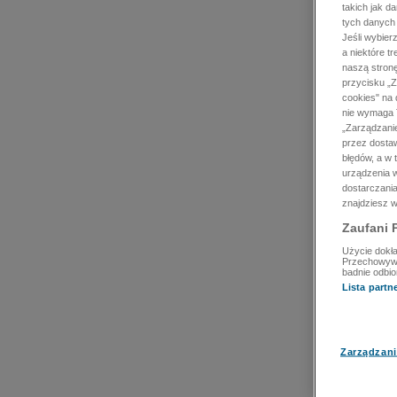
takich jak d
tych danych
Jeśli wybie
a niektóre t
naszą stron
przycisku „Z
cookies" na 
nie wymaga T
„Zarządzanie
przez dosta
błędów, a w
urządzenia w
dostarczania
znajdziesz w
Zaufani 
Użycie dokła
Przechowywan
badnie odbio
Lista part
Zarządzani