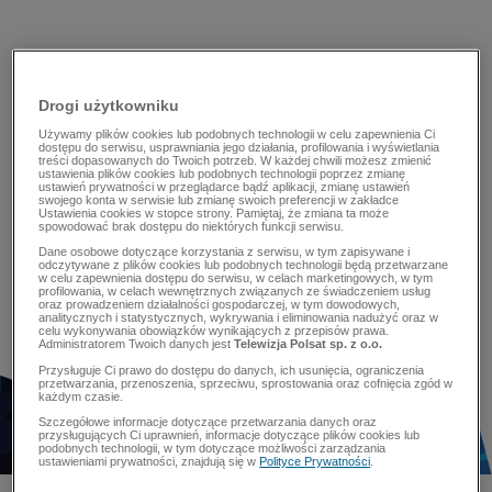
Drogi użytkowniku
Używamy plików cookies lub podobnych technologii w celu zapewnienia Ci
dostępu do serwisu, usprawniania jego działania, profilowania i wyświetlania
treści dopasowanych do Twoich potrzeb. W każdej chwili możesz zmienić
ustawienia plików cookies lub podobnych technologii poprzez zmianę
ustawień prywatności w przeglądarce bądź aplikacji, zmianę ustawień
swojego konta w serwisie lub zmianę swoich preferencji w zakładce
Ustawienia cookies w stopce strony. Pamiętaj, że zmiana ta może
spowodować brak dostępu do niektórych funkcji serwisu.
Dane osobowe dotyczące korzystania z serwisu, w tym zapisywane i
odczytywane z plików cookies lub podobnych technologii będą przetwarzane
w celu zapewnienia dostępu do serwisu, w celach marketingowych, w tym
profilowania, w celach wewnętrznych związanych ze świadczeniem usług
oraz prowadzeniem działalności gospodarczej, w tym dowodowych,
analitycznych i statystycznych, wykrywania i eliminowania nadużyć oraz w
celu wykonywania obowiązków wynikających z przepisów prawa.
Administratorem Twoich danych jest
Telewizja Polsat sp. z o.o.
Przysługuje Ci prawo do dostępu do danych, ich usunięcia, ograniczenia
przetwarzania, przenoszenia, sprzeciwu, sprostowania oraz cofnięcia zgód w
każdym czasie.
Szczegółowe informacje dotyczące przetwarzania danych oraz
przysługujących Ci uprawnień, informacje dotyczące plików cookies lub
podobnych technologii, w tym dotyczące możliwości zarządzania
ustawieniami prywatności, znajdują się w
Polityce Prywatności
.