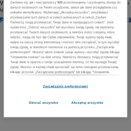
Zarówno my, jak i nasi partnerzy
920
przechowujemy i uzyskujemy dostęp do
danych osobowych na Twoim urządzeniu, takich jak dane przeglądania czy
unikalne identyfikatory. Wybierając „Akceptuj wszystko”, umożliwiasz
przetwarzanie tych danych w celach wskazanych w sekcji „Zaufani
Partnerzy mogą przetwarzać Twoje dane w następujących celach”. Jeśli
wybierzesz „Odrzuć wszystko” lub wycofasz swoją zgodę, nie będziemy
przetwarzać Twoich danych osobowych, a niektóre treści i reklamy, które
widzisz, mogą nie być dla Ciebie odpowiednie. Twoje wybory będą miały
wpływ na naszą stronę internetową i możesz nimi zarządzać, w tym wycofać
swoją zgodę, w dowolnym momencie za pomocą przycisku „Zarządzanie
preferencjami”. Możesz także zmienić swoje wybory i wycofać zgodę klikając
"Ustawienia cookies" na dole strony. Niektórzy dostawcy mogą przetwarzać
Twoje dane w oparciu o swoje uzasadnione interesy, co nie wymaga Twojej
zgody. Możesz w każdej chwili sprzeciwić się temu rodzajowi przetwarzania,
klikając przycisk „Zarządzanie preferencjami” lub klikając "Ustawienia
cookies" na dole strony. Nie możesz sprzeciwić się przetwarzaniu przez
dostawców danych osobowych w celu zapewnienia bezpieczeństwa,
Zarządzanie preferencjami
zapobiegania oszustwom i naprawiania błędów, a w tym celu mogą zostać
wykorzystane pewne dokładne dane geolokalizacyjne i aktywne skanowanie
cech urządzenia w celu identyfikacji. Nie możesz również sprzeciwić się
przetwarzaniu danych osobowych w celu dostarczania i prezentacji reklam i
Odrzuć wszystko
Akceptuj wszystko
treści. Wyjątek ten nie dotyczy reklam ukierunkowanych. Więcej szczegółów
znajdziesz w naszej Polityce Prywatności.
Polityka prywatności
Zaufani Partnerzy mogą przetwarzać Twoje dane w
następujących celach: